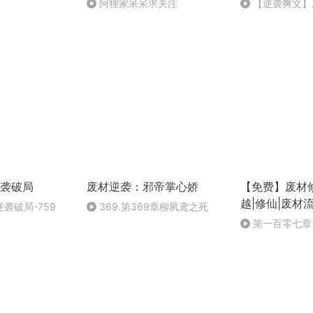
阿狸家呆呆求关注
【逆袭爽文】
612210115A125
第_520_集
袭破局
废材逆袭：邪帝掌心娇
【免费】废材
越|修仙|废材
袭破局-759
369.第369章柳夙鸢之死
第一百零七章 