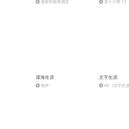
麦家的获奖感言
第十六章 13
谍海生涯
文字生涯
尾声
96《文字生