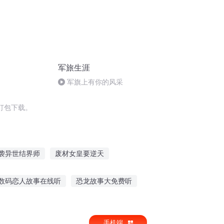
军旅生涯
军旗上有你的风采
打包下载。
袭异世结界师
废材女皇要逆天
废材逆袭邪妃宠上天
废材逆天最强王妃
数码恋人故事在线听
恐龙故事大免费听
人爱
逆天废材
重生三国之废帝逆袭
听
拇指姑娘的英语故事听
手机端