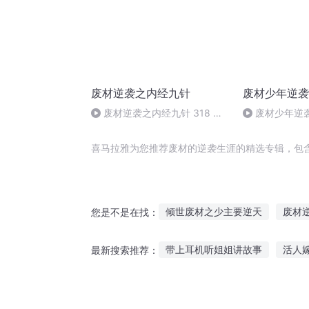
废材逆袭之内经九针
废材少年逆袭
废材逆袭之内经九针 318 终
废材少年逆
章
手-0836
喜马拉雅为您推荐废材的逆袭生涯的精选专辑，包
倾世废材之少主要逆天
废材
您是不是在找：
重生逆天废材妃
废材也搞逆
带上耳机听姐姐讲故事
活人
最新搜索推荐：
纨绔废材逆袭
重生废材逆袭
狗狗故事哈士奇在线听
听故