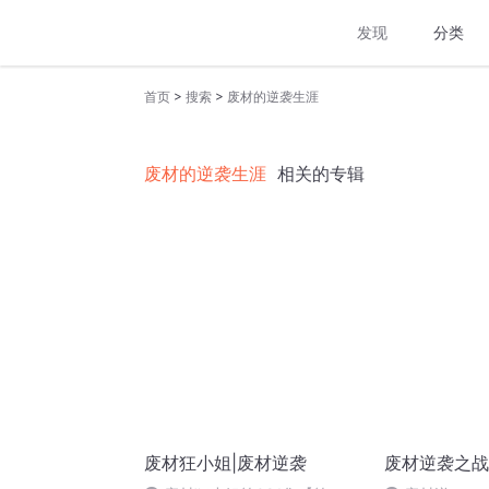
发现
分类
>
>
首页
搜索
废材的逆袭生涯
废材的逆袭生涯
相关的专辑
废材狂小姐|废材逆袭
废材逆袭之战