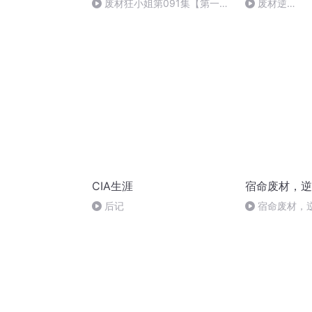
废材狂小姐第091集【第一季
废材逆
完】
袭-759_20250
CIA生涯
宿命废材，逆
后记
宿命废材，逆