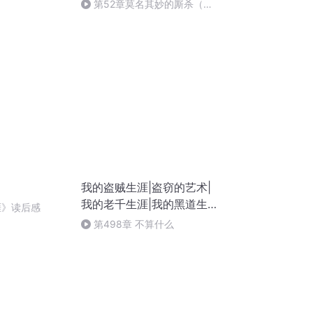
第52章莫名其妙的厮杀（欢
迎您的关注和订阅）
我的盗贼生涯|盗窃的艺术|
我的老千生涯|我的黑道生涯
涯》读后感
VIP免费
第498章 不算什么