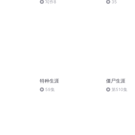
写作8
35
特种生涯
僵尸生涯
59集
第510集