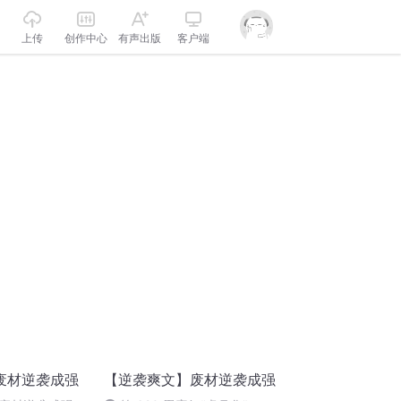
上传
创作中心
有声出版
客户端
废材逆袭成强
【逆袭爽文】废材逆袭成强