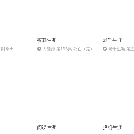
殡葬生涯
老千生涯
-阿华田
入殓师 第136集 死亡（完）
老千生涯 第五
间谍生涯
投机生涯