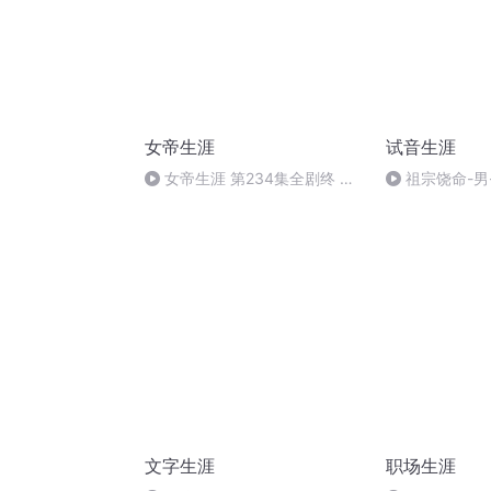
女帝生涯
试音生涯
女帝生涯 第234集全剧终 播
祖宗饶命-男
讲-璟然，引流觞（番外四-缘起
缘散）
文字生涯
职场生涯