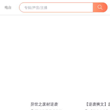
电台
异世之废材逆袭
【逆袭爽文】