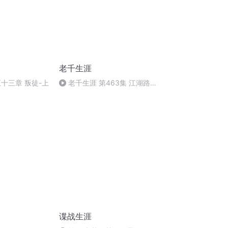
老千生涯
十三章 叛徒-上
老千生涯 第463集 江湖路远
大结局
谍战生涯