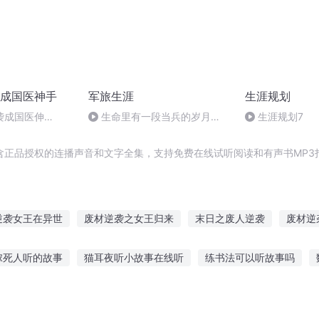
成国医神手
军旅生涯
生涯规划
袭成国医伸
生命里有一段当兵的岁月
生涯规划7
文：周涛 诵读：青青荷韵
含正品授权的连播声音和文字全集，支持免费在线试听阅读和有声书MP3
逆袭女王在异世
废材逆袭之女王归来
末日之废人逆袭
废材逆
袭
废材千金逆袭记
废材逆袭的大学生活
废材王妃要逆天
嫁死人听的故事
猫耳夜听小故事在线听
练书法可以听故事吗
妖孽妃
重生之废材小姐要逆袭
废物也能逆袭成神
逆天废材人
事的人总是那么孤单
听孙子说话故事视频大全
妖精恐怖故事在线