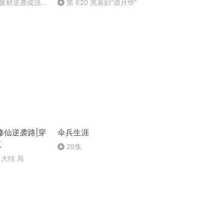
废材逆袭成强
第 620 黑寡妇“虚月华”
修仙逆袭路|穿
伞兵生涯
流
29集
大结 局