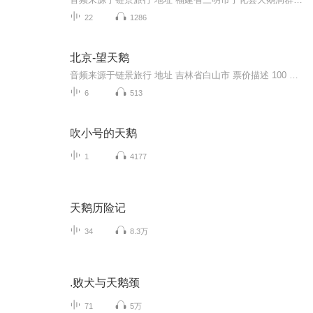
22
1286
北京-望天鹅
音频来源于链景旅行 地址 吉林省白山市 票价描述 100 开放时间 上午：9：00-14：30 下午：15：00-17：00 乘车信息 暂无
6
513
吹小号的天鹅
1
4177
天鹅历险记
34
8.3万
.败犬与天鹅颈
71
5万