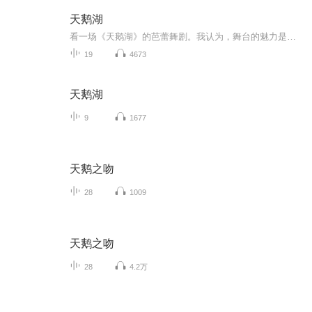
天鹅湖
看一场《天鹅湖》的芭蕾舞剧。我认为，舞台的魅力是对娃最直接的引导。我希望现场版的《天鹅湖》能够让萱萱认识到舞蹈的魅力，让娃去接受最完美的艺术熏陶。
19
4673
天鹅湖
9
1677
天鹅之吻
28
1009
天鹅之吻
28
4.2万