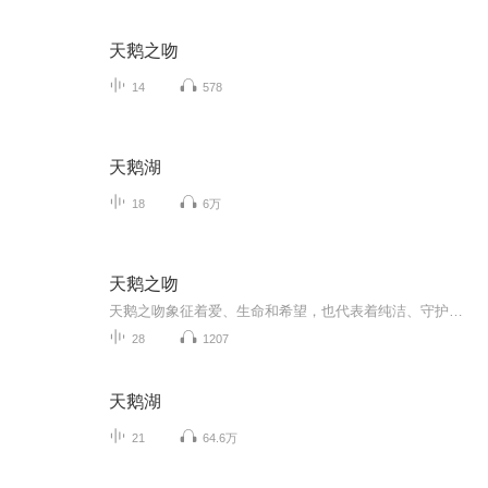
天鹅之吻
14
578
天鹅湖
18
6万
天鹅之吻
天鹅之吻象征着爱、生命和希望，也代表着纯洁、守护和善良！
28
1207
天鹅湖
21
64.6万