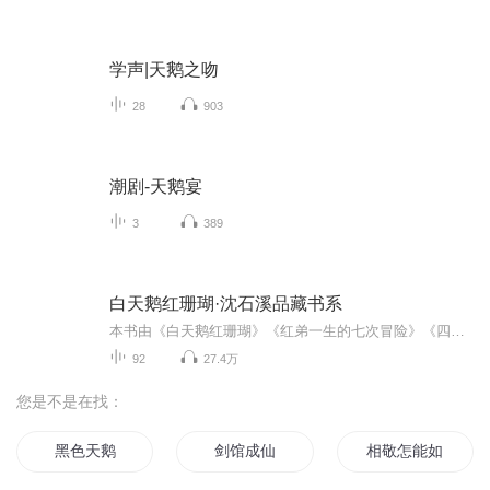
学声|天鹅之吻
28
903
潮剧-天鹅宴
3
389
白天鹅红珊瑚·沈石溪品藏书系
本书由《白天鹅红珊瑚》《红弟一生的七次冒险》《四只哨兵天鹅的生命档案》三篇中篇小说组成。其中《白天鹅红珊瑚》写一只名叫“红珊瑚”的疣鼻雌天鹅，因为爱美成痴，使自己的配偶“灰肩雄”和一双儿女惨遭猎杀，遭遇了生活的重创。但也正是因为爱美的天...
92
27.4万
您是不是在找：
黑色天鹅
剑馆成仙
相敬怎能如宾