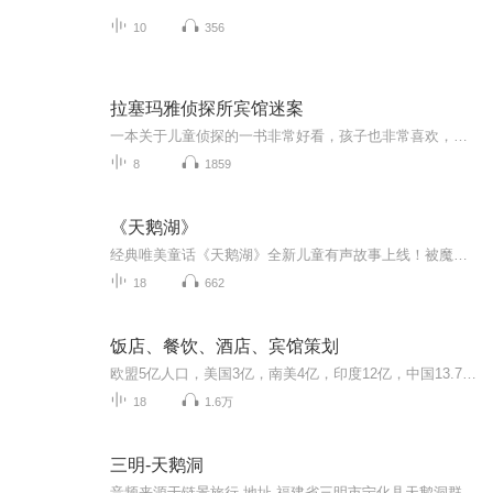
10
356
拉塞玛雅侦探所宾馆迷案
一本关于儿童侦探的一书非常好看，孩子也非常喜欢，记得让你家的小朋友也来听一听啊！
8
1859
《天鹅湖》
经典唯美童话《天鹅湖》全新儿童有声故事上线！被魔法禁锢的公主化身优雅白天鹅，邂逅善良勇敢的王子，上演一段浪漫又动人的奇幻故事。直面邪恶魔王的诡计，用纯真与勇气守护美好真爱。温柔治愈的主播演播，搭配梦幻悠扬的背景音乐，氛围感满满。情节唯美...
18
662
饭店、餐饮、酒店、宾馆策划
欧盟5亿人口，美国3亿，南美4亿，印度12亿，中国13.7亿。中国目前的城市化就算30%好了，也是4个亿。未来达到50%的城市化率，也就是6-7个亿。经济型酒店是不是大众消费类市场？未来会不会在短时间内出现大型餐饮集体？芭比馒头是如何做大的？卖单品还是卖全品....
18
1.6万
三明-天鹅洞
音频来源于链景旅行 地址 福建省三明市宁化县天鹅洞群风景区 票价描述 1、成人:75元2、儿童：1.2米以下免票；1.2米--1.4米40元；1.4米以上75元 开放时间 1、夏季：上午8:00---17:00 2、冬季：上午8:30---16:30 乘车信息 飞机1、 厦门高崎机场距宁化县5小时...