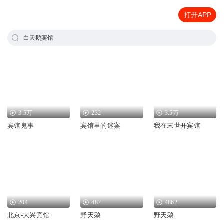
打开APP
白天鹅宾馆
3.5万
232
3.5万
宾馆鬼事
宾馆里的迷案
我在末世开宾馆
204
487
4862
北京-大兴宾馆
野天鹅
野天鹅