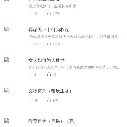
愿光明暗淡时，温暖长存不灭
21
3359
弈谋天下丨何为权谋
敖骏是毕业于某名牌大学金融系的高材生，就任盛海集团CFO，因空难意外穿越到了周朝，在不知名的朝代里，他竟然成为了集宠爱于一身的晋亲王，突如其来身份的转换，也让他卷入了一场场争储风波里，一团团迷雾在他的追逐下，渐渐被拨开了。 【作者/主播简介】...
120
2.5万
女人如何为人处世
女人如何为人处世《女人高情商处世的中医智慧：五招让你活成人间清醒》（开篇引入）前段时间热播剧里有个细节很有意思：女主靠一杯陈皮老白茶化解了职场危机。这让我想起中医门诊常遇到的场景——许多女性患者身体没大毛病，却总被"心累"困扰。其实女人为...
2
40
文物何为（谢辰生著）
28
989
教育何为（尼采）（完）