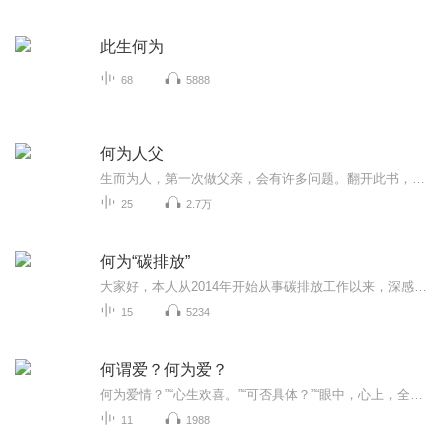
此生何为
68
5888
何为人父
生而为人，第一次做父亲，会有许多问题。翻开此书，你心中的很多困惑，或许能在这里找到答案，同时，也能让你放下焦虑，不慌不忙地与孩子共同成长进步。
25
2.7万
何为“碳排放”
大家好，本人从2014年开始从事碳排放工作以来，深感减排政策的前瞻性，同时，在处理与企业的污染物排放检测、报告等相关工作时，也遇到过很多问题，本人想借助喜马拉雅这个平台，向大家讲一些大家听的懂的碳减排知识，以期望更多的人能加入到这个行业，并...
15
5234
何谓爱？何为爱？
何为爱情？”“心生欢喜。”“可否具体？”“眼中，心上，全是你。”“可否再具体？”“朝霞，夕阳，到白头。
11
1988