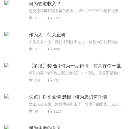
何为管道收入？
想交流和进我读书群的听友，威X，j629962x)想获得更多的智慧，拥有富人思维，成功思维吗？快来和我们一起交流和探讨吧！！智慧是分辨差异的能力智慧是解决问题的能力智慧是运用知识的能力智慧是正确选择的能力智慧是克服恐惧的关键智慧是制造财富的工场我...
69
2190
作为人，何为正确
人生只有一次，我们来到这个世上，就是为了让我们的灵魂或者说真我得到净化纯化和深化。感恩稻盛先生
8
1891
【多播】契 合 | 何为一见钟情，何为许你一世
精彩内容 “你昨晚去哪儿鬼混了？！你说，你是不是跑出去会野男人了？”许姜知假装没听见转头就上楼。这待了三年的程家，她过得比佣人还不如，每天天不亮就起床打扫一千多平的房子。吃饭不上桌，吃得还是残羹剩饭。到了晚上还得看程志带着不同的女人回来鬼...
234
7318
失贞 | 多播 爱情 悬疑 | 何为忠贞何为情
女主人公在第一集就离家出走了，对妻子的消失，丈夫一片茫然没有头绪。在丈夫寻找妻子的过程里，与另一位女主人公有关的人命案浮出水面。两个女人，两段感情。在角逐与摇摆中拷问灵与肉的忠贞。多线叙事，悬念迭起。金帐汗文化有声书系列精品茴香书苑倾情...
97
11.1万
何为生命的意义