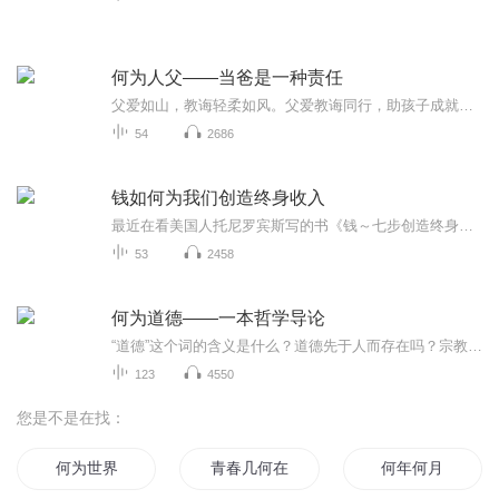
何为人父——当爸是一种责任
父爱如山，教诲轻柔如风。父爱教诲同行，助孩子成就非凡人生。
54
2686
钱如何为我们创造终身收入
最近在看美国人托尼罗宾斯写的书《钱～七步创造终身收入》这本书，看到第15章的时候突然灵感来了，为什么不把看书变为读书，这样不仅自己看书了，还可以分享出去，让更多人也读到这本书，或许对其他人也会有帮助，何乐而不为呢？于是说干就干，马上拿起手...
53
2458
何为道德——一本哲学导论
“道德”这个词的含义是什么？道德先于人而存在吗？宗教可以创建道德吗？黄金定律能做什么？道德能够服务于我们的利益吗？道德应该是一视同仁的吗？为什么我们不应该“搭顺风车”？道德是以意志自由为前提的吗？
123
4550
您是不是在找：
何为世界
青春几何在
何年何月