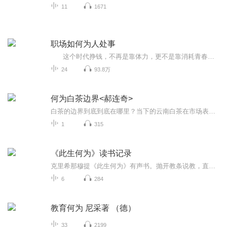
11
1671
职场如何为人处事
这个时代挣钱，不再是靠体力，更不是靠消耗青春去工作，而是跟着时代趋势走！无论你相信与否都改变不了铁定的事实。一部手机，一台电脑，就可以月入两万至五万以上，可加导师微信：760700955。
24
93.8万
何为白茶边界<郝连奇>
白茶的边界到底到底在哪里？当下的云南白茶在市场表现上已呈现初步井喷状态，正改变着原来“以福建白茶为主体”的市场格局。目前云南白茶在市场的表现可圈可点，但由于目前云南白茶是基于中国白茶的国标来进行，这与云南白茶在实际生产上存在着较大的差异性。因而在标准指导生产、生产细化标准的前提下，为了进一步规范云南白茶市场，做成自己的地方标准，对于云南白茶的发展而言是十分关键的，也是势在必行的事情。
1
315
《此生何为》读书记录
克里希那穆提《此生何为》有声书。抛开教条说教，直面孤独、恐惧与内心执念，叩问人活着的真正意义。向内观照自我，跳出比较与内耗，寻得清醒自在的活法。 《此生何为》，克里希那穆提心灵之作。抛开固有认知，拆解焦虑与迷茫，探寻生命本质。放下外界标...
6
284
教育何为 尼采著 （德）
33
2199