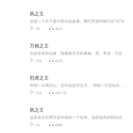
风之王
这是一个关于爱与责任的故事。哑巴男孩阿格巴在“闪”出生时许下诺言：“我的名字叫阿格巴。巴和爸的发音差不多，我就是你的爸爸，闪，等你长大了，大家都会对你鞠躬，你会成为风之王。我保证。”为了这庄严的许诺，他和“闪”亲如父子，不离不弃，互相支撑，终于等到了辉煌的一刻。这是发生在两百多年前的一个传奇。迅疾如风的阿拉伯骏马“闪”是摩洛哥王国皇家马厩的宠儿，意外的机遇使它来到法国，又辗转到英国。然而命运一再捉弄它，一匹骏马埋没于嘈杂的市井之中，而这一切都没能改变“闪”高贵的血统，在不断的...
35
3014
万相之王
在这世界的边缘，隐藏着无尽的奥秘。我，李洛，注定成为掌握这一切的终结者。超越《斗破苍穹》《武动乾坤》《大主宰》《元尊》，天蚕土豆创造了另一段惊心动魄的玄幻传奇。
234
8.6万
烈虎之王
有朝一日虎归山，定叫血染半边天； 有朝一日龙抬头，定让黄河水倒流！主角开始掀起了一阵都市狂潮！ 美女未婚妻，清纯小萝莉，性感的御姐，一个个为之倾心。 暧昧不断。人不犯我，我不犯人，既然对方主动前来招惹他，他也只能用拳头将对方击倒，让敌人在他的足下匍匐惨叫。
324
445.7万
风之王
这是发生在两百多年前的一个传奇。迅疾如风的阿拉伯骏马“闪”是摩洛哥王国皇家马厩的宠儿，意外的机遇使它来到法国。又辗转到英国。然而命运一再捉弄它，一匹骏马埋没于嘈杂的市井之中，而这一切都没能改变“闪”高贵的血统，在不断的抗争中，它成就了英...
24
6889