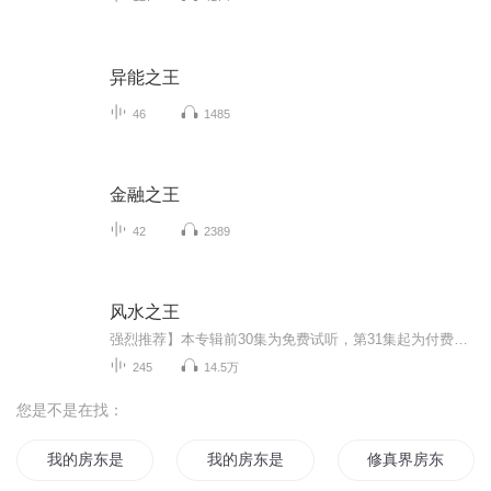
异能之王
46
1485
金融之王
42
2389
风水之王
强烈推荐】本专辑前30集为免费试听，第31集起为付费音频。日更2集，不定时爆更，多多评论订阅可加更哦~【内容介绍】小道士张青云，作为仙居观未来继承人表示压力贼大，破败的道观需要重新休整，他不得不开启直播道路。“大师，我要算姻缘。”“你俩是亲兄...
245
14.5万
您是不是在找：
我的房东是女鬼
我的房东是二哈
修真界房东