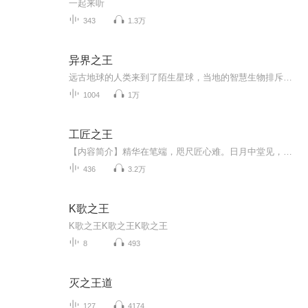
一起来听
343
1.3万
异界之王
远古地球的人类来到了陌生星球，当地的智慧生物排斥地球生物，从此开启了战争，人类有了地位！
1004
1万
工匠之王
【内容简介】精华在笔端，咫尺匠心难。日月中堂见，江湖满座看。“一亿七千万第三次！成交！恭喜大师萧章的现代珐琅彩作品，仿清乾隆御制珐琅彩「富贵花开」题诗双耳瓶刷新历史记录！” “萧章大师，请问您仿制的现代珐琅彩的价格已经超出了原品价格，你有...
436
3.2万
K歌之王
K歌之王K歌之王K歌之王
8
493
灭之王道
127
4174