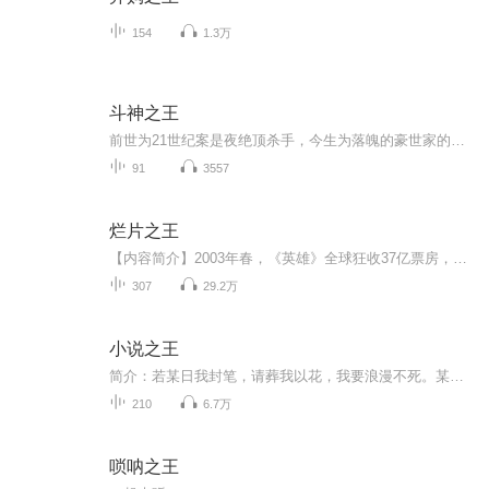
154
1.3万
斗神之王
前世为21世纪案是夜绝顶杀手，今生为落魄的豪世家的羸弱嫡子，在这片神奇的斗气世界，他又该何去何从？
91
3557
烂片之王
【内容简介】2003年春，《英雄》全球狂收37亿票房，中国电影进入了最疯狂的时期。随后，美国在洛杉矶郊外建立了好莱坞影视基地，想要打造北美自己的造梦工厂。在这个夏天，杜安拿着20块钱找人做的中戏导演系毕业证，带着他三个小时赶出来的剧本，打算去骗...
307
29.2万
小说之王
简介：若某日我封笔，请葬我以花，我要浪漫不死。某某第一次签约书，作者：老子一书封神 ；编辑：小伙子很有钱途吗！某某洗手作几个月后：作者：不写了！ 编辑：不当主编了；某某想要放弃书时：作者：抱歉主编，小说太烂，我弃写......编辑：除我之外，谁...
210
6.7万
唢呐之王