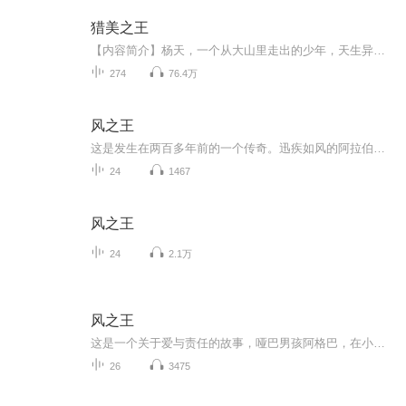
猎美之王
【内容简介】杨天，一个从大山里走出的少年，天生异禀，本领了得。五十四张扑克王为大，谁才是真正的王者?不是爱风流，总被风流误。繁华都市，美女无数，身负天魔之魂，誓要成为猎美之王。 本书有萝莉，有妖女，有魔女，有美女总裁，有美女杀手，有女警，...
274
76.4万
风之王
这是发生在两百多年前的一个传奇。迅疾如风的阿拉伯骏马“闪”是摩洛哥王国皇家马厩的宠儿，意外的机遇使它来到法国，又辗转到英国。然而命运一再捉弄它，一匹骏马埋没于嘈杂的市井之中，而这一切都没能改变“闪”高贵的血统，在不断的抗争中，它最终成就...
24
1467
风之王
24
2.1万
风之王
这是一个关于爱与责任的故事，哑巴男孩阿格巴，在小马驹“闪”出生时许下诺言：“我的名字叫阿格巴，我就是你的爸爸，闪，等你长大了大家都会对你鞠躬，你会成为风之王，我保证。”为了这庄严的许诺，他和“闪”不离不弃，互相鼓励，终于等到了辉煌的那一...
26
3475