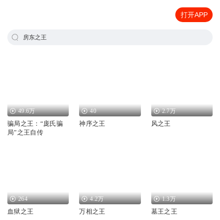
打开APP
房东之王
49.6万
40
2.7万
骗局之王：“庞氏骗
神序之王
风之王
局”之王自传
264
4.2万
1.3万
血狱之王
万相之王
墓王之王