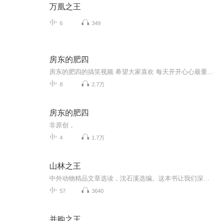
万凰之王
6
349
房东的肥四
房东的肥四的搞笑视频 希望大家喜欢 每天开开心心最重要 喜欢就关注吧
8
2.7万
房东的肥四
非原创，
4
1.7万
山林之王
中外动物精品文章选读，沈石溪选编。这本书让我们深入了解大自然中美丽的动物生灵，与它们对话，与它们共存，世界将会更加美好。
57
3640
并购之王