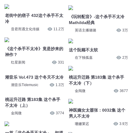
冷
《玩转配音》-这个杀手不太冷
Mathilda经典
音君而遇文化传媒
11.2万
英语主播璐璐
3万
《这个杀手不太冷》竟是抄来的
神作？
这个阮籍不太软
红星新闻
331
在下独孤嘉
2万
潮音乐 Vol.473 这个冬天不太冷
桃运升迁路 第183集 这个杀手
不太冷（下）
潮音乐Tidemusic
1.3万
金阅微
3677
桃运升迁路 第183集 这个杀手
不太冷（上）
神医嫡女太嚣张：0032集 这个
男人不太冷
金阅微
3774
珊姗莱迟
3.9万
一首「这个杀手不太冷」，知道
了你心的形状
王锡山：这个杀手不太冷，肠癌
易防要多留心
早安英文
4.3万
基因频道
8.5万
12.2:这个周末不太冷，指数个