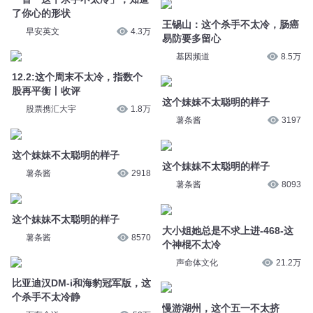
股再平衡丨收评
这个妹妹不太聪明的样子
股票携汇大宇
1.8万
薯条酱
3197
这个妹妹不太聪明的样子
这个妹妹不太聪明的样子
薯条酱
2918
薯条酱
8093
这个妹妹不太聪明的样子
大小姐她总是不求上进-468-这
个神棍不太冷
薯条酱
8570
声命体文化
21.2万
比亚迪汉DM-i和海豹冠军版，这
个杀手不太冷静
慢游湖州，这个五一不太挤
百车全说
53万
烟火剧场
38.3万
笑死人了《这个杀手不太冷》，
高冷房东vs奇葩租客
一年一度喜剧
甜甜的山茶花
9340
我只是叫昆明
1382
第74集 这个杀手不太聪明
第592章 这个地方不太一样
戏影联文化
3.5万