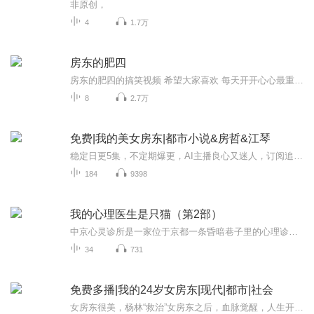
非原创，
4
1.7万
房东的肥四
房东的肥四的搞笑视频 希望大家喜欢 每天开开心心最重要 喜欢就关注吧
8
2.7万
免费|我的美女房东|都市小说&房哲&江琴
稳定日更5集，不定期爆更，AI主播良心又迷人，订阅追更不迷路！ 【内容简介】 主角失恋之后，来到江城工作，几年过去了，他依旧租房。这一天，房子被卖出去了，新房东是一个漂亮的美女，命令他搬出去，他因自己没钱，没房，坚持留下，之后在这个房间里...
184
9398
我的心理医生是只猫（第2部）
中京心灵诊所是一家位于京都一条昏暗巷子里的心理诊所，这家诊所的古怪之处不在于过于简陋的装修和并没那么热情的服务，而是这里的医生给因各种心理不适前来问诊的患者开的不是药，而是真正的猫咪!患者们需要在规定的天数内“服用”特定的猫咪处方以治愈自...
34
731
免费多播|我的24岁女房东|现代|都市|社会
女房东很美，杨林“救治”女房东之后，血脉觉醒，人生开始逆袭……