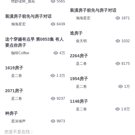
绝妙读师_鹿苑
5565
装潢房子前先与房子对话
装潢房子前先与房子对话
瀚海星宏
1871
瀚海星宏
6439
造房子
这个穿越有点早 第0853集 有人
俊天明
1032
要点你房子
咖啡Coffee
4万
2264房子
是二卷
8175
1619房子
是二卷
1.3万
1954房子
是二卷
1万
2071房子
是二卷
9237
1148房子
是二卷
1.8万
种房子
蛋沫倾声
9873
您是不是在找：