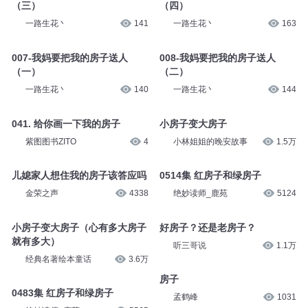
（三）
（四）
一路生花丶
141
一路生花丶
163
007-我妈要把我的房子送人
008-我妈要把我的房子送人
（一）
（二）
一路生花丶
140
一路生花丶
144
041. 给你画一下我的房子
小房子变大房子
紫图图书ZITO
4
小林姐姐的晚安故事
1.5万
儿媳家人想住我的房子该答应吗
0514集 红房子和绿房子
金荣之声
4338
绝妙读师_鹿苑
5124
小房子变大房子（心有多大房子
好房子？还是老房子？
就有多大）
听三哥说
1.1万
经典名著绘本童话
3.6万
房子
0483集 红房子和绿房子
孟鹤峰
1031