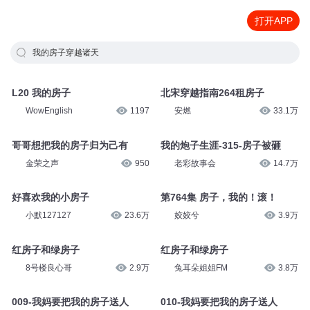
打开APP
我的房子穿越诸天
L20 我的房子
北宋穿越指南264租房子
WowEnglish
1197
安燃
33.1万
哥哥想把我的房子归为己有
我的炮子生涯-315-房子被砸
金荣之声
950
老彩故事会
14.7万
好喜欢我的小房子
第764集 房子，我的！滚！
小默127127
23.6万
姣姣兮
3.9万
红房子和绿房子
红房子和绿房子
8号楼良心哥
2.9万
兔耳朵姐姐FM
3.8万
009-我妈要把我的房子送人
010-我妈要把我的房子送人