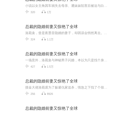
小说以女主角因车祸失去母亲、遭妹妹陷害后被迫与白氏总裁缔结隐婚协议为开端 [2]。五年后重逢前任丈夫的情感对峙，面临家族阴谋与旧情介入等矛盾冲突。章节标题如《金丝雀的囚笼》隐喻女主角在婚姻困境中的心理蜕变
320
1万
总裁的隐婚前妻又惊艳了全球
洛菀衾，曾是夜墨音隐婚的妻子，却因误会悄然离去。几年后，她以全新身份华丽回归，惊艳全球。夜墨音，商界帝王，心中藏着对洛菀衾深深的眷恋与悔恨。当两人命运再次交织，旧情复燃，误会逐渐解开。洛菀衾以她的智慧和魅力，不仅在职场上大放异彩，更让夜...
324
1.1万
总裁的隐婚前妻又惊艳了全球
一场意外，洛菀衾与神秘男子闪婚，本以为只是找个身份避世，却不知枕边人竟是传闻中冷血狠厉的夜氏总裁夜墨音。她表面是洛家不受宠的大小姐，实则是身手不凡、背负组织秘辛的闻少主，为寻故人、夺秘宝潜伏于京市。 当隐婚丈夫化身杀伐果决的夜七爷，悬赏...
427
1.5万
总裁的隐婚前妻又惊艳了全球
摸金大佬洛菀裘为了躲避仇家追杀，情急之下找了个假老公，她自认运筹帷幄擅长伪装，怎知枕边亲近的人正是扮猪吃虎引诱她掉进圈套的夜家七爷。 这位魔都的头号人物，不仅来历不明，传闻容貌丑陋无法以真面目示人，人称魔都活阎王...... 身份被揭穿的那天，...
256
8926
总裁的隐婚前妻又惊艳了全球