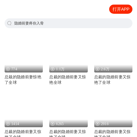
打开APP
隐婚前妻疼你入骨
774
1.1万
2.6万
总栽的隐婚前妻惊艳
总裁的隐婚前妻又惊
总裁的隐婚前妻又惊
了全球
艳全球
艳了全球
1414
6265
2916
总裁的隐婚前妻又惊
总裁的隐婚前妻又惊
总裁的隐婚前妻又惊