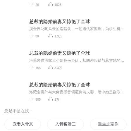
26
1025
总裁的隐婚前妻又惊艳了全球
摸金界叱咤风云的洛菀衾，一朝遭仇家围剿，为求生机，她急中生智扯来个素昧平生的男人，结下一纸虚假婚约。她自认算无遗策，将锋芒尽数敛藏，把这场伪装的婚姻玩弄于股掌，却不知枕边温良的“普通人”，正是她避之不及的魔都霸主——夜家七爷。这位传闻中...
39
1.3万
总裁的隐婚前妻又惊艳了全球
洛菀衾借洛家大小姐身份蛰伏，却阴差阳错与悬赏她的夜墨音相亲。两人交锋不断，她周旋于洛家算计、组织追杀与霍家恩怨间，暗藏秘密的拳馆、神秘的旧友失踪案接连浮现。隐婚丈夫的身份、夜墨音面具下的真相、组织内乱的真相逐渐揭开，她在阴谋与危机中步步...
155
3.3万
总裁的隐婚前妻又惊艳了全球
洛菀衾意外与大佬夜墨音领证伪装夫妻，暗中她是盗取秘宝凤行图的神秘少主。两人拍卖会交锋，洛菀衾惊险脱身，夜墨音却凭手链疑心妻子。后续洛菀衾被家人逼迫赴约相亲，竟再度撞见夜墨音。冤家死对头霍旻突然大闹现场，三人纠葛升级，洛菀衾的双重身份还能...
305
1万
您是不是在找：
宠妻入骨京城二少他已婚
入骨暖婚三爷的心尖前妻
重生之宠你入骨