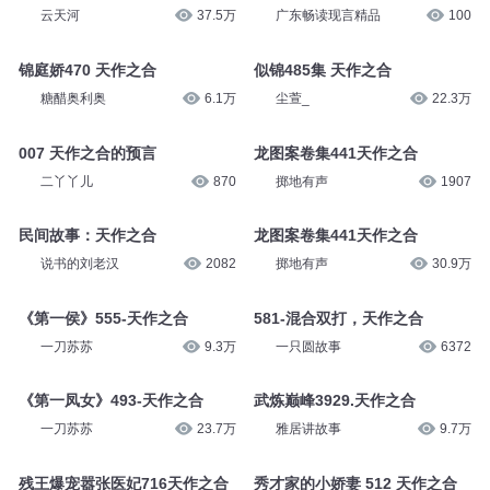
云天河
37.5万
广东畅读现言精品
100
锦庭娇470 天作之合
似锦485集 天作之合
糖醋奥利奥
6.1万
尘萱_
22.3万
007 天作之合的预言
龙图案卷集441天作之合
二丫丫儿
870
掷地有声
1907
民间故事：天作之合
龙图案卷集441天作之合
说书的刘老汉
2082
掷地有声
30.9万
《第一侯》555-天作之合
581-混合双打，天作之合
一刀苏苏
9.3万
一只圆故事
6372
《第一凤女》493-天作之合
武炼巅峰3929.天作之合
一刀苏苏
23.7万
雅居讲故事
9.7万
残王爆宠嚣张医妃716天作之合
秀才家的小娇妻 512 天作之合