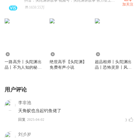
抖音：头陀渊讲故事 视频号：头陀渊讲故事 努力登上人生的喜马拉雅！
加关注
1659.55万
8905.63万
47.80亿
1.50亿
一路高升丨头陀渊出
绝世高手【头陀渊】
超品相师丨头陀渊出
品丨不为人知的秘密
免费有声小说
品丨恐怖灵异丨风水
丨梦入洪荒 | 都市官
秘术丨都市生活丨全
场爽文丨VIP免费
网最新版本丨VIP免
费
用户评论
李非池
天角蚁也当起钓鱼佬了
回复
2025-04-02
3
刘彡岁