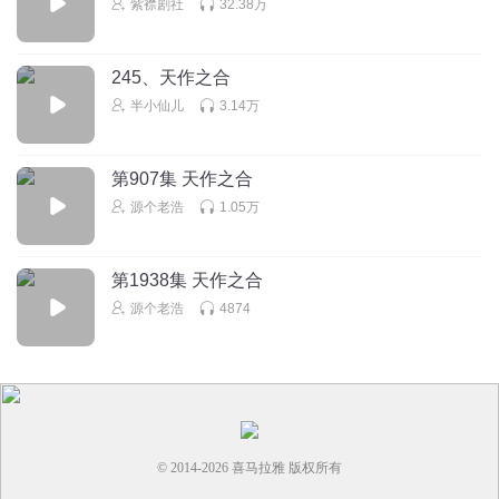
紫襟剧社
32.38万
欢喜哥_f5
是无力吐槽了
245、天作之合
回复
2025-10-24
0
半小仙儿
3.14万
第907集 天作之合
源个老浩
1.05万
第1938集 天作之合
源个老浩
4874
© 2014-
2026
喜马拉雅 版权所有