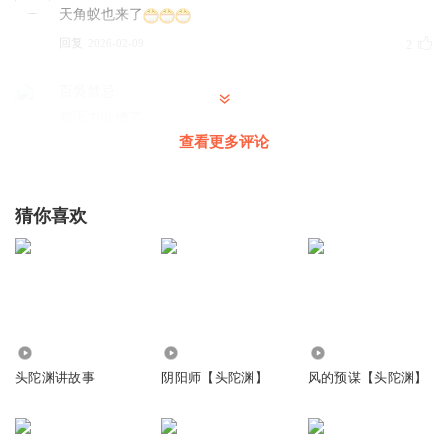
天角蚁也来了
回复
2026-02-09
2
百吳禁忌
都无力吐槽了
查看更多评论
回复
2025-04-02
2
呃瓜多尔的口哨
猜你喜欢
掐脖子大法 3.0
回复
2025-04-10
1
为寡妇开太平
回复 @
呃瓜多尔的口哨
:
2.05版本
10.79万
3575.75万
810.16万
韋有酒伴
头陀渊讲故事
阴阳师【头陀渊】
风的预谋【头陀渊】
头小短
回复
2025-04-02
1