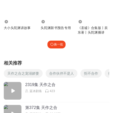
听友233074259
头小短真短啊
回复
2025-04-02
1
199
19.03万
59.56万
大小头陀渊讲故事
头陀渊新书预告专用
《圣墟》合集版丨辰
老纳用飘柔洗头
东著丨头陀渊播讲
敌敌畏
回复
2025-05-02
0
换一批
雷电法王黄教授
回复 @
老纳用飘柔洗头
:
dlm
相关推荐
执念成病
天作之合之宠溺娇妻
合作伙伴不是人
拒不合作
彼
.
回复
2026-07-08
0
2319集 天作之合
蓝冰剧场
423
小哥aaa
来来来，排队做核酸了
第372集 天作之合
回复
2026-03-18
0