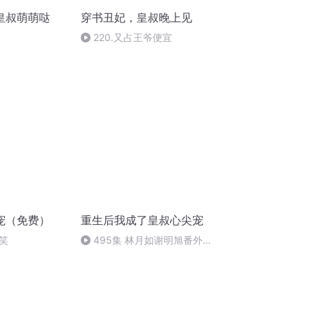
皇叔萌萌哒
穿书丑妃，皇叔晚上见
220.又占王爷便宜
宠（免费）
重生后我成了皇叔心尖宠
玩笑
495集 林月如谢明旭番外
2（完）