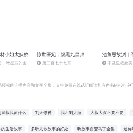
材小姐太妖娆
惊世医妃，腹黑九皇叔
池鱼思故渊｜
气愤，叶星辰的舍
第二百七十七章
不及皇叔貌美
（下）
品授权的连播声音和文字全集，支持免费在线试听阅读和有声书MP3打包
刘皇叔我留什么
刘天修神
我叫刘大海
大叔大叔不要不要
三之叔叔看我
只是叫大叔
在九叔的世界修仙
从九叔开始
讲的生活故事
多听儿歌故事的好处
听故事百变马丁全集
迷你