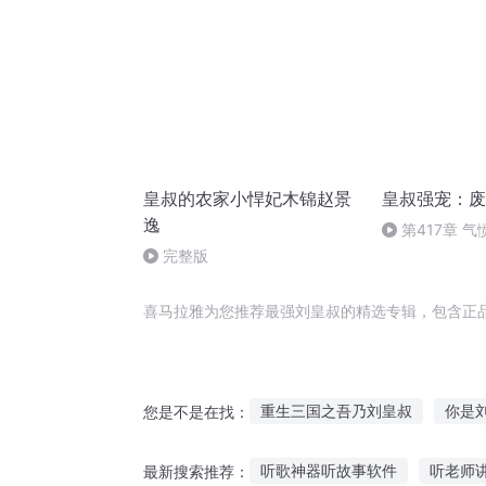
皇叔的农家小悍妃木锦赵景
皇叔强宠：废
逸
第417章 
完整版
喜马拉雅为您推荐最强刘皇叔的精选专辑，包含正
重生三国之吾乃刘皇叔
你是
您是不是在找：
三国之千古一帝王刘文龙
剑
听歌神器听故事软件
听老师
最新搜索推荐：