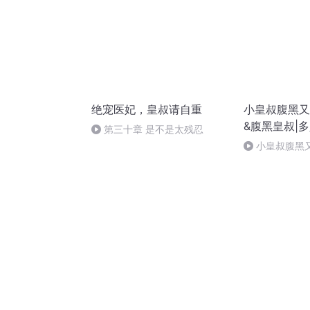
绝宠医妃，皇叔请自重
小皇叔腹黑又
&腹黑皇叔|
第三十章 是不是太残忍
小皇叔腹黑又
【番外】她，终