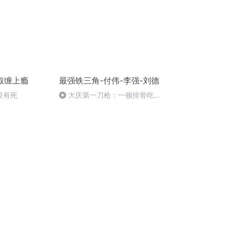
叔缠上瘾
最强铁三角-付伟-李强-刘德
没有死
大庆第一刀枪：一顿排骨吃出
的血案 (15)