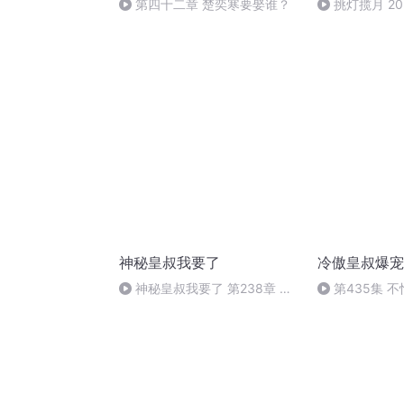
第四十二章 楚奕寒要娶谁？
挑灯揽月 20
18:54
神秘皇叔我要了
冷傲皇叔爆宠
神秘皇叔我要了 第238章 倾
第435集 
世绝宠