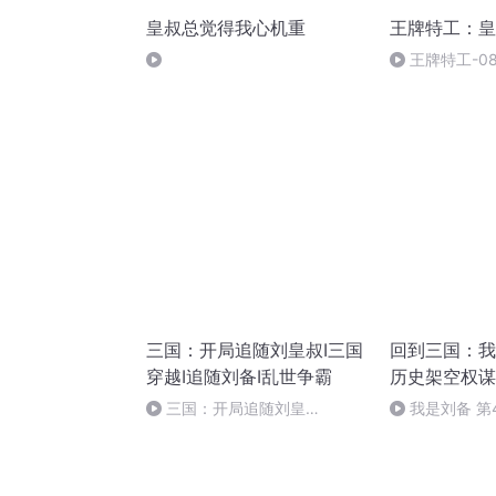
皇叔总觉得我心机重
王牌特工：皇
王牌特工-0
（一麟 饰 独孤
三国：开局追随刘皇叔I三国
回到三国：我
穿越I追随刘备I乱世争霸
历史架空权谋
三国：开局追随刘皇
我是刘备 第
叔-690【完】