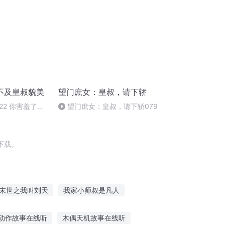
不及皇叔貌美
望门庶女：皇叔，请下轿
22 你害羞了？
望门庶女：皇叔，请下轿079
下载。
末世之我叫刘天
我家小师叔是凡人
叔叔你好
天地大同之刘云传
动作故事在线听
木偶天机故事在线听