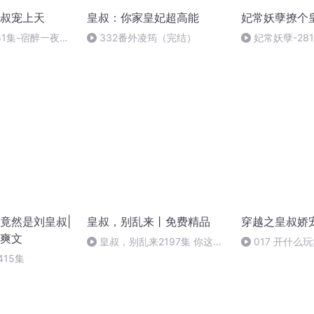
叔宠上天
皇叔：你家皇妃超高能
妃常妖孽撩个
81集-宿醉一夜
332番外凌筠（完结）
妃常妖孽-281
泰）
竟然是刘皇叔|
皇叔，别乱来丨免费精品
穿越之皇叔娇
爽文
皇叔，别乱来2197集 你这个
017 开什么
小人（求订阅 ）
415集