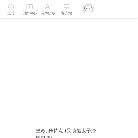
上传
创作中心
有声出版
客户端
皇叔, 矜持点 (呆萌假太子冷