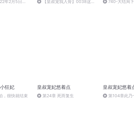
22年2月5日
【皇叔宠我入骨】0038这是
740-大结局
三足金乌
小狂妃
皇叔宠妃悠着点
皇叔宠妃悠着
不怕，很快就结束
第24章 死而复生
第104章此