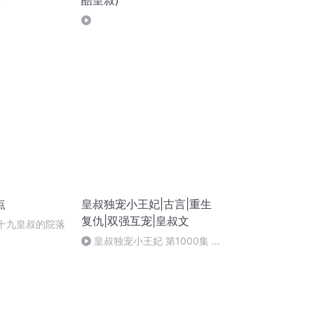
酷皇叔)
下
点
皇叔独宠小王妃|古言|重生
复仇|双强互宠|皇叔文
乃十九皇叔的院落
皇叔独宠小王妃 第1000集 番
外