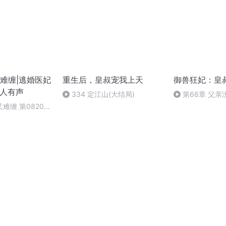
难缠|逃婚医妃
重生后，皇叔宠我上天
御兽狂妃：皇
多人有声
334 定江山(大结局)
第66章 父亲
难缠 第0820集
于是他的了！4