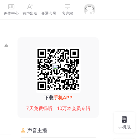
创作中心
有声出版
开通会员
客户端
下载
手机APP
7天免费畅听
10万本会员专辑
手机版
声音主播