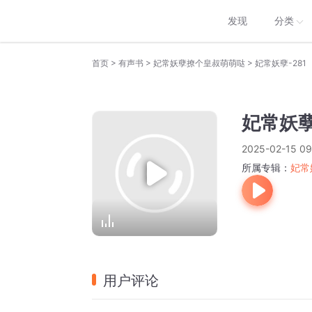
发现
分类
>
>
>
首页
有声书
妃常妖孽撩个皇叔萌萌哒
妃常妖孽-281
妃常妖孽
2025-02-15 09
所属专辑：
妃常
用户评论