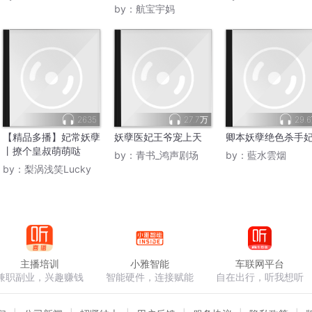
by：
航宝宇妈
2635
27.7万
29.
【精品多播】妃常妖孽
妖孽医妃王爷宠上天
卿本妖孽绝色杀手
丨撩个皇叔萌萌哒
by：
青书_鸿声剧场
by：
藍水雲烟
by：
梨涡浅笑Lucky
主播培训
小雅智能
车联网平台
兼职副业，兴趣赚钱
智能硬件，连接赋能
自在出行，听我想听