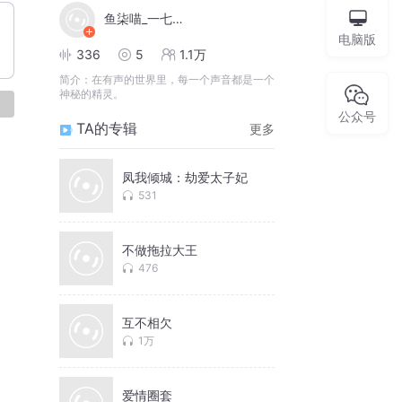
鱼柒喵_一七剧社
电脑版
336
5
1.1万
简介：
在有声的世界里，每一个声音都是一个
神秘的精灵。
论
公众号
TA的专辑
更多
凤我倾城：劫爱太子妃
531
不做拖拉大王
476
互不相欠
1万
爱情圈套