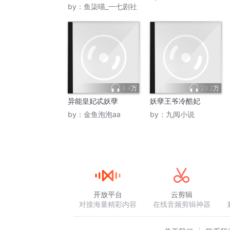
by：
鱼柒喵_一七剧社
8.4万
23.2万
异能皇妃忒妖孽
妖孽王爷冷酷妃
by：
金鱼泡泡aa
by：
九阅小说
开放平台
云剪辑
对接海量精彩内容
在线音频剪辑神器