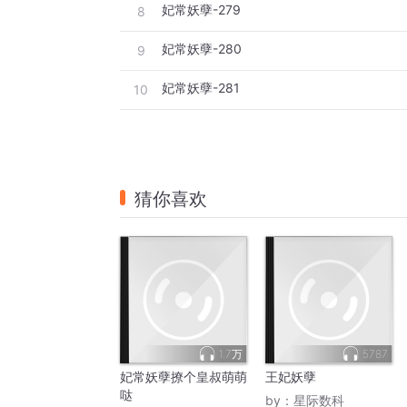
妃常妖孽-279
8
妃常妖孽-280
9
妃常妖孽-281
10
猜你喜欢
1.7万
5787
妃常妖孽撩个皇叔萌萌
王妃妖孽
哒
by：
星际数科