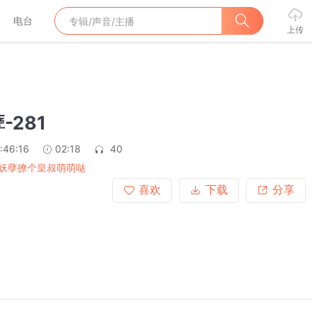
电台
上传
-281
:46:16
02:18
40
妖孽撩个皇叔萌萌哒
喜欢
下载
分享