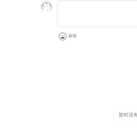
表情
暂时没