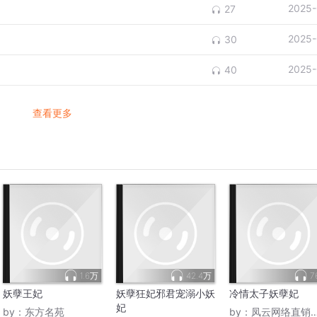
2025-
27
2025-
30
2025-
40
查看更多
1.6万
42.4万
7
妖孽王妃
妖孽狂妃邪君宠溺小妖
冷情太子妖孽妃
妃
by：
东方名苑
by：
凤云网络直销商学院