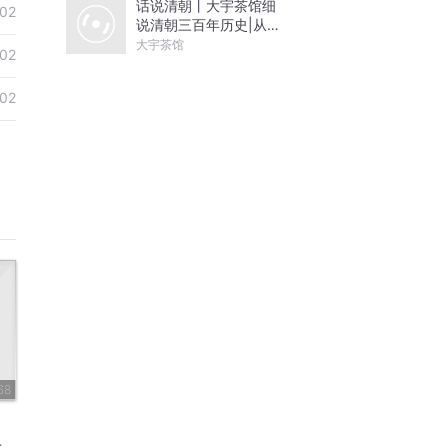
话说清朝丨大宇茶馆细
02
说清朝三百年历史|从努
尔哈赤到末代皇帝溥仪|
大宇茶馆
02
康熙雍正乾隆
02
68