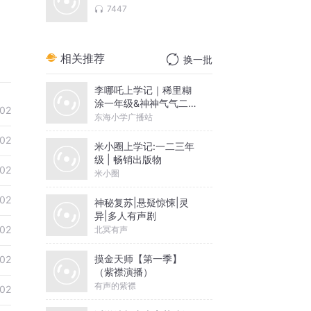
7447
相关推荐
换一批
李哪吒上学记｜稀里糊
涂一年级&神神气气二年
02
级
东海小学广播站
02
米小圈上学记:一二三年
级 | 畅销出版物
02
米小圈
02
神秘复苏|悬疑惊悚|灵
异|多人有声剧
02
北冥有声
摸金天师【第一季】
02
（紫襟演播）
有声的紫襟
02