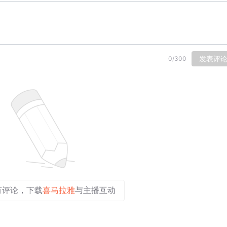
发表评
0
/
300
有评论，下载
喜马拉雅
与主播互动