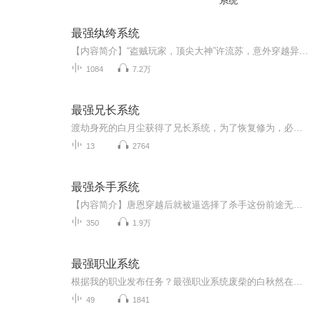
系统
最强纨绔系统
【内容简介】“盗贼玩家，顶尖大神”许流苏，意外穿越异界，重生大装逼时代！可惜，他却穿越到了一个纨绔少爷的身上。“叮，宿主表慌，您只负责装逼，其他的，交给系统！”咦，桥段不俗，本少喜欢！从此，许流苏一路高歌，势如破竹。装最爽的逼，打最狂的...
1084
7.2万
最强兄长系统
渡劫身死的白月尘获得了兄长系统，为了恢复修为，必须在各个平行世界作为主角的哥哥，帮助主角完成未能完成的遗憾。而崇尚简单粗暴的白月尘采用最直接的办法。狐妖小红娘世界你想要人妖两族有朝一日能够和平共处？没问题，我让你来做他们唯一的王，谁不听...
13
2764
最强杀手系统
【内容简介】唐恩穿越后就被逼选择了杀手这份前途无亮的工作，“你有当杀手的天赋。”唐恩：“呃，我还有这天赋？”“是的，你长相够普通，这点很符合。”“……”唐恩，“可是我连鸡鸭都没杀过。”“没关系，杀手不需要杀鸡鸭，杀人就可以。” “……”...
350
1.9万
最强职业系统
根据我的职业发布任务？最强职业系统废柴的白秋然在灵能大陆，却无异能，只能靠打工勉强活着，在照相馆的相机却让这一切发生了改变！
49
1841