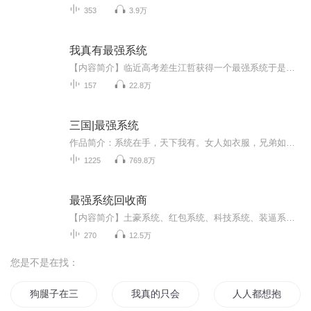
353
3.9万
我真有最强系统
【内容简介】临近高考差生江哲获得一个最强系统于是，身怀系统的江哲牛逼大发了！ 江哲：“我只想小小的装X，你别拦我，拦我，我砍死你”【作者/主播简介】作者：石衿，网络小说作家。主播：寐声寐影工作室【购买须知】1、本作品为付费有声书，前47集为免...
157
22.8万
三国|最强系统
作品简介：系统在手，天下我有。女人如衣服，兄弟如手足，谁动我衣服，我剁他手足。大小乔是我的，孙策跟周瑜你别抢；皇后娘娘，做出事情是要打屁屁的哦，来，让我打几下；吕布，貂蝉是我的，你别看；蔡琰、糜夫人、甄宓，让为夫帮你们按摩按摩，这样才能更大！原著作者：闽南小书侠
1225
769.8万
最强系统回收商
【内容简介】土豪系统、红包系统、科技系统、装逼系统、运气系统、直播系统、穿越系统……主神系统。他强任他强，老子系统回收商！【作者/主播简介】作者：风云渡，网络小说作家。主播：红烧鲶鱼【购买须知】1、本作品为付费有声书，前54集为免费试听，购...
270
12.5万
您是不是在找：
狗腿子在三国
我真的只会抱大腿
人人都想抱我大腿