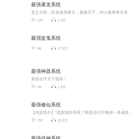
最强屠龙系统
龙之大陆，巨龙凌驾诸天，霸凌天下，对人族掌有生杀大权。地球上一个曾经叱咤风云的人物，被手下出卖，魂穿龙之大陆，秦唐帝国，冠军侯第十三子宁奇身上，并且激活了最强屠龙系统，从此改变命运。肩扛屠龙刀，手持诸神剑，诛敌屠龙，碾压三界。世家子弟，宗门天才，龙族强者，统统一招！妈的，还有谁...
123
1.3万
最强捉鬼系统
86
17.9万
最强神器系统
系统在手天下我有！
49
1.4万
最强修仙系统
【内容简介】“说我混吃等死？那是你们不懂得一条咸鱼到底有多快乐吧！”大四毕业的陈长安刚刚开始他快乐的死宅生活，可谁想到一下子给整穿越咯！自己这也没男主人设呀？出去练级怕是走不出新手村吧！“叮，宿主已开启无敌领域！只要在领域内宿主天下无敌...
757
32.6万
最强战神系统