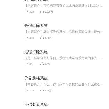
【内容简介】雷鸣携带着奇异无比的系统进入到以武为尊的异界，该何去何从？利用神秘的系统将自己打造成世间最强身体，踏着皑皑白骨踏上武道山顶，那属于王者的神座。怀揽娇人，笑看天下。【作者/主播简介】作者：夜听雨，网络小说作家。主播：声刻时光工作...
329
22.8万
最强恐怖系统
【内容简介】算命探险点风水，惊悚侦探降鬼怪，最传统中国文化，最神秘灵异传奇！ 【作者/主播】作者：弹指一笑间，网络小说作家。主播：请修改昵称_12【购买须知】1、本作品为付费有声书，前73集为免费试听，购买成功后，即可收听，可下载重复收听。2、...
368
5.4万
最强打脸系统
这是一部融合玄幻修仙、系统逆袭与萌系元素的作品，以废柴少女苏小萌的成长为主线，讲述了她意外绑定 “打脸系统” 后，在仙萌界一路破除阴谋、逆袭崛起，并揭开前世今生秘密的故事。喜剧与热血交织！伏笔与反转密集！情节跌宕起伏，带你走进玄幻的打脸世界！
68
605
异界最强系统
【内容简介】什么，你问我学习灵技的速度为什么那么快？呃，你说的是技能吧，这当然是一点就会的，难道你不是？什么，你问我修炼难道没有瓶颈？呃，你说的应该是转职任务吧？ 【作者/主播】作者：雷杀 代表作《网游之神话重临》主播：白小宝baby【购买须...
1257
4.5万
最强装逼系统