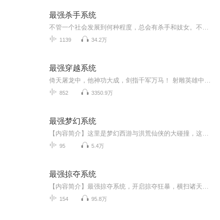
最强杀手系统
不管一个社会发展到何种程度，总会有杀手和妓女。不用把前者想的过于神秘，也不用把后者想的如何卑贱，那不过是份工作。 唐恩穿越后就被逼选择了杀手这份前途无亮的工作， “你有当杀手的天赋。” 唐恩：“呃，我还有这天赋？” “是的，你长相够普通，这点很符合。” “……”唐恩，“可是我连鸡鸭都没杀过。” “没关系，杀手不需要杀鸡鸭，杀人就可以。” “……”
1139
34.2万
最强穿越系统
倚天屠龙中，他神功大成，剑指千军万马！ 射雕英雄中，他结束乱世，铸就无上传说！ 天龙八部中，他大战群雄，夺得天下第一！ 神话、风云、斗破、遮天......每一个世界都留下了他的足迹，每一个世界都有着他的传说！ 穿越诸天，纵横万界，只寻一敌，只求一真！ 糖糖直播间：FM：1382772 糖糖直播家族群：企鹅：65017147
852
3350.9万
最强梦幻系统
【内容简介】这里是梦幻西游与洪荒仙侠的大碰撞，这里有大妖孙悟空和上仙紫霞仙子的凄美爱情，还有灵台方寸山，斜月三星洞-菩提老祖广招门徒？！别人练功我打怪，别人打怪我嗑药，看李长空在梦幻西游系统的帮助下，修为一路飙升，爆打满天神佛！【作者/主...
95
5.4万
最强掠夺系统
【内容简介】最强掠夺系统，开启掠夺狂暴，横扫诸天万界，掠夺无尽气运！灵丹妙药，神兵利器，武技功法，无上灵根，逆天血脉，绝世修为，统统掠夺！【作者/主播简介】作者：英雄技能，网络小说作家。主播：本音物语。【购买须知】1、本作品为付费有声书，...
154
95.8万