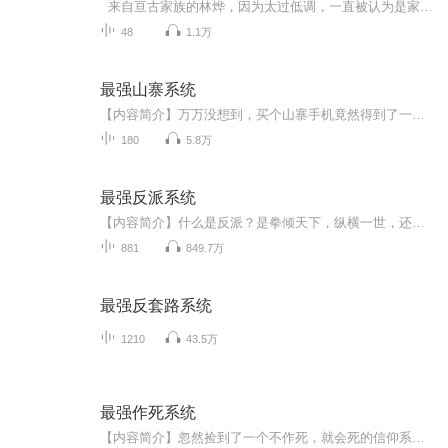
来自亘古家族的林烨，因为太过低调，一直被认为是家族废物。但究其原因，却因为一个系统，那就是‘最强装逼系统’。 终于在家族大典上，‘最强装逼系统’被开启，从此林烨走上了一条装逼的道路。 林烨我想低调！ 系统装逼，你必须装逼！ 林烨我真的想低调！ 系统你不仅要装逼，还要装大逼，当着全世界人的面装逼！但请你记得，装逼要从小事做起，逐步养成遇事装逼的习惯，这样才能成为一代装逼王！ 【在富二代面前，你不装逼？ 在官二代面前，你不装逼？ 在美女面前，你不装逼？ 在明星面前，你不装逼？】 林烨放我出去，我要装逼
48
1.1万
最强山寨系统
【内容简介】万万没想到，买个山寨手机竟然得到了一个强大的山寨系统！金钱、美女、强大技能，只有陈博想不到，没有系统做不到！【作者/主播】作者：深沉的麻罗，网络小说作家。主播：暖YOUNG文化【购买须知】1、本作品为付费有声书，前28集为免费试听，购...
180
5.8万
最强反派系统
【内容简介】什么是反派？是拳倾天下，纵横一世，还是万人皆敌，搅动风云？重生一世，大反派系统加身，苏信可以获得前世武侠世界当中所有的反派人物功法和武技。前世惨遭横死，这一世自己要做，就要做那最狠、最强的大反派！人皆言我恶，那我便凶残到底！...
881
849.7万
最强反套路系统
1210
43.5万
最强作死系统
【内容简介】忽然捡到了一个不作死，就会死的信仰系统，于是李亚飞的刺激人生，从上课当众表白美女班主任，轰动全校开始..... ---------- 各种惹事装逼刺激而又惊险，不好看来打我！【作者/主播】作者：疯言易语主播：清一色有声工作室【购买须知】1、本作...