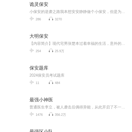
诡灵保安
小保安的逆袭之路我本想安安静静做个小保安，但是为什么总有脏东西缠着我
286
3270
大明保安
【内容简介】现代宅男张楚本过着幸福的生活，意外的穿越到明朝未年，差一点饿死在旷野中，为求生不断努力着。李自成咱们可以做点生意，崇祯你要是出钱我可以为你打架，世界因此发生了改变。【作者/主播简介】作者：晓梦鱼，网络小说作家。主播：丁一【购买...
254
25.9万
保安题库
2024保安员考试题库
11
484
最强小神医
普通医生李立，被人袭击后偶得异能，从此开启了不一样的人生。前女友的鄙视？情敌的嘲讽？豪门阔少的挑衅？李立微微一笑，他要用实力告诉这些人，谁才是真正的王者。作者简介：黑咖啡，网络小说作者主播简介：怡然不惧，80后暖男一名，专业从事有声书录制...
1476
356.2万
最强区小队