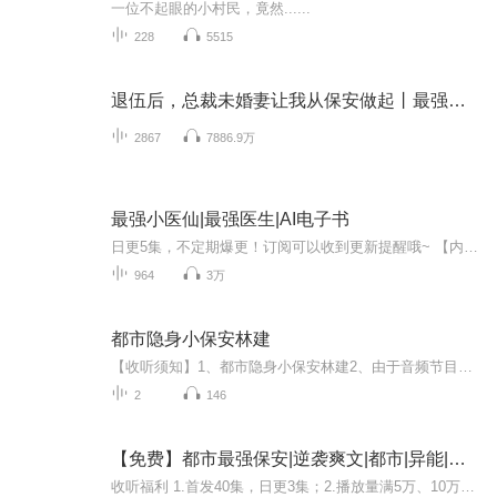
一位不起眼的小村民，竟然......
228
5515
退伍后，总裁未婚妻让我从保安做起丨最强兵王都市爽文
2867
7886.9万
最强小医仙|最强医生|AI电子书
日更5集，不定期爆更！订阅可以收到更新提醒哦~ 【内容简介】 在现代医药界的风云变幻中，叶晨，一名普通的实习生，于西南生物科技有限公司的危机边缘骤然崛起。新药休克宁的阴霾下，生命垂危之际，他依托古老医籍中的秘术力挽狂澜，救人性命，也因此意外...
964
3万
都市隐身小保安林建
【收听须知】1、都市隐身小保安林建2、由于音频节目更新的比较慢，如想快速阅读小说文字版的全部章节，请在微信中搜索公/众/号【毛毛虫文学】，关注后，并在公/众/号中回复：【779】，便可快速阅读小说文字版全集。（注意：需要在公/众/号中回复才有效哦）
2
146
【免费】都市最强保安|逆袭爽文|都市|异能|言情| AI多播
收听福利 1.首发40集，日更3集；2.播放量满5万、10万、10万爆更10集；3.粉丝每增加1000人，爆更10集；4.截止上架满月，专辑下月票贡献榜总榜前三且投票数大于100的小伙伴，送现金红包6.6元。5.新书上架满月，互动榜前3名，分别获得现金红包8.8元、6.8元和5...