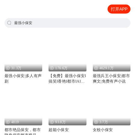
打开APP
最强小保安
31.3万
176.6万
4629.1万
最强小保安|多人有声
【免费】最强小保安I
最强兵王小保安|都市
剧
搞笑I香艳I都市IAI多
爽文|免费有声小说
播
4819
93.8万
3.7万
都市绝品保安，都市
超能小保安
女校小保安