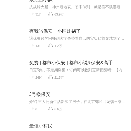
抗战烽火起，神州遍地哀。初来乍到，就是看不惯那遍地的小日本。拉队伍，找组织，我要打鬼子！
317
63.9万
有我当保安，小区炸锅了
退休失败的宗师刺客宁瓷带着自己的宝贝匕首穿越到了神奇的新世界。 这里的人害怕植物，远离海洋，在第四基地抱团求生。 宁瓷通过努力，终于在第三天获得了一份工作——小区保安。 工作地点：第四基地第四小区第四保安亭 工作内容：阻止未登记...
131
1.2万
免费 | 都市小保安 | 都市小说&保安&高手
日更5集，不定期爆更！订阅可以收到更新提醒哦~ 【内容简介】 退役特种兵陈扬，肩负守护林清雪（林南妹妹）的使命，潜入雅黛化妆品公司担任保安。他不仅身怀绝技，更对营销部主管赵晓蕾与同事苏晴心存微妙情愫。在守护公司免受势力侵扰的同时，陈扬以铁腕...
2494
21.3万
J号楼保安
介绍:主人公新生活新买了房子，在北京郊区回龙镇王爷花园，j号楼1门101室。在这里众多保安中，有一个管j号楼的保安，主人公叫他保安j。这个保安J到底有着怎么样的秘密?主人公与他之间会发生怎么样的故事?有的时候，最安全的人，也许是最危险的人……“这不...
8
6.6万
最强小村民