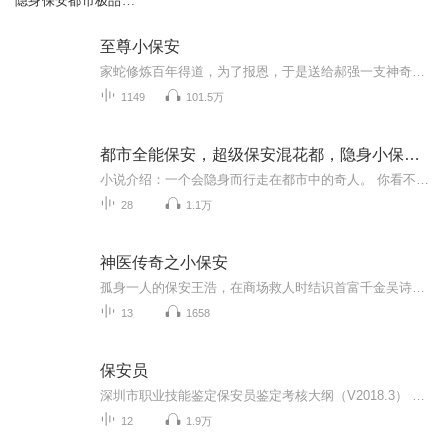
隐身保安都市极品小
保安许嘉允张易
至尊小保安
家蛇修炼百年得道，为了报恩，于是送给郝强一支神奇的葫芦。用葫芦种出来的水果拥有各种各样不同的功效，能够养颜美容，能够治病去疾，还能够强身固本。从此，西山村最贫穷的郝家，走上了成为西山村首富的道路……
1149
101.5万
都市全能保安，超级保安混花都，隐身小保安许嘉允张易
小说介绍：一个会隐身而行走在都市中的奇人。 你看不见我，你看不见我，你看不见我… 【收听须知】1、《都市全能保安，超级保安混花都，隐身小保安》2、由于音频节目更新的比较慢，如想快速阅读小说文字版的全部章节，请在微信中搜索公/众/号【毛毛虫文学...
28
1.1万
神医传奇之小保安
孤身一人的保安王浩，在商场救人时结识首富千金吴诗雨，之后成功治愈首富吴纵横的毒，遇袭之后得知自己是神器药典的守护者，在瘟疫爆发之出得知吴家是神器石臼的守护者。从药童（药神堂老板）处得知神器合一药方现，就在关键时刻，吴家被袭击神器石臼被夺...
13
1658
保安员
深圳市职业技能鉴定保安员鉴定考核大纲（V2018.3） （根据国家职业技能标准《保安员》【2014年】和《深圳市职业技能鉴定保安员考核大纲》【2016年】修订，2018年2月1日起施行） 1.职业概况 1.1职业编码 46-100。 1.2职业名称 保安员。 1.3职业定义 依法为公民、法人和其他组织提供门卫、巡逻、守护、秩序维护、押运、随身护卫、安全检查、安全技术防范和安全风险评估等服务的人员。 1.4职业等级 本职业共设五个技能等级，分别为： 初级（国家职业资格五级）； 中级（国家职业资格四级）； 高级（国家职业资格三级）； 技师（国家职业资格二级）； 高级技师（国家职业资格一级） 2.职业技能鉴定 2.1保安员（初级）职业技能鉴定 2.1.1鉴定要求 2.1.1.1基本文化程度 初中毕业（或相当文化程度） 2.1.1.2培训期限要求 保安员（初级）的培训期限不少于60标准学时。 2.1.1.3鉴定方式、考核办法及鉴定时间 （1）鉴定方式 社会化鉴定。 （2）考核办法 ①包括理论知识考试和操作技能考核两个科目。理论知识考试和操作技能考核均实行百分制，成绩达到60分及以上者为合格。单科合格成绩2年内有效，双科均合格者核发初级职业资格证书。 ②理论知识考试采用闭卷笔试方式；操作技能考核（含体能测试）采用现场实际操作方式，每位考评员应独立评分，取平均分为操作技能考核科目成绩。 （3）鉴定时间 理论知识考试120分钟，技能操作考核时间不少于60分钟。 2.1.1.4考核场地及设备 具有20个以上的工位，并具有必要的器材、设施设备的室内及室外模拟实训场地进行。（见2.1.4附件） 2.1.1.5考评人员与考生配比 （1）理论知识考试：每个试室配备不少于2名监考员，监考员与考生配比为1:20。 （2）操作技能考核：每个试室配备不少于1名考务人员及1个考评组，每个考评组不少于3名考评人员，考务人员和考生配比为1:20，考评组和考生配比为1:20。 2.1.1.6适用对象 从事或准备从事本职业，且申报本等级职业技能鉴定的人员。 2.1.1.7申报条件 年龄满18周岁。 2.1.2鉴定内容 2.1.2.1理论知识鉴定内容 项目 鉴定范围 鉴定内容 鉴定比重 备注 基础知识 一、职业道德 1.保安员职业道德的内容、作用 2.保安礼仪规范 10％ 二、服务知识 1.保安服务业的起源与发展 2.保安服务的特点 3.保安服务的性质 4.保安服务的任务 5.保安服务公司的性质、特点、任务 6.自行招用保安员单位的条件 5％ 三、基础知识 1.队列操练知识 2.体能训练知识 3.防卫技能知识 5％ 专业知识 一、行为规范 1.保安员的含义和基本条件 2.保安员职责权限 3.保安员禁止行为 20％ 二、人力防范业务知识 1.出入口（门卫）守卫岗位类型 2.查验证件和物品基本方法 3.接待来访人员的规范 4.报告和报警的程序和方法 5.报警设施和通讯器材使用方法 6.防火、防盗、防破坏、防灾害事故常识 7.安全隐患的识别方法 8.保安器械使用规定和方法 9.紧急情况处置方法 10.现场保护知识 40％ 相关知识 一、消防知识 1.火灾的分类和分级 2.火灾预防的具体要求 3.防火巡查的内容 4.灭火方法、保护火灾现场 5.灭火器的种类及使用方法 6.扑救初期火灾的简易方法 5％ 二、车辆管理知识 1.道路交通安全设施 2.道路交通安全通行 3.出入口车辆管理 4.停车场车辆管理 5％ 三、相关法律法规知识 1.宪法 2.刑法 3.刑事诉讼法 4.劳动法 5.治安管理处罚法 6.保安服务管理条例 7.道路交通安全法 10％ 2.1.2.2操作技能鉴定内容 项目 鉴定范围 鉴定内容 鉴定比重 备注 体能与队列 一、体能测试 1.速度（50米、100米、4×10米折返跑等） 2.耐力（俯卧撑、仰卧起坐、中长跑） 20％ 二、停止间的队列动作 1.立正、稍息、跨立 2.停止间转法 3.蹲下、坐下、起立 4.敬礼 10％ 三、行进间的队列动作 1.齐步与立定 2.正步与立定 3.跑步与立定 10％ 守护 一、出入口守卫 1.交接班操作 2.证件检查 3.安全隐患的发现与报告 4.警情报告 5.灭火器及消防水带的使用 6.初期火灾的扑灭 7.出入口设备的操作 8.出入口发生紧急情况处置 20％ 二、目标部位守护 1.守护目标部位案件、事故的现场保护 2.交通指挥手势 3.交通标识识别 巡逻 一、巡逻准备 1.巡逻勤务方案的实施 2.巡逻区域内安全防范目标及环境的勘察 20％ 二、巡逻实施 1.巡逻区域内异常情况和可疑人员的辨识 2.巡逻记录的填写 3.巡逻区域内异常情况处置 安全检查 一、人员检查 1.受检人员人像的比对辨识 2.安全检查记录与报告填报 20％ 二、物品检查 1.违禁品危险品和限带品的区分 2.简易炸药探测仪的操作 3.违禁品、危险品和限带品的处置 三、车辆检查 1.车辆安全检查及异常情况的处置 2.车辆藏匿禁带物品的辨识 2.1.3参考用书 （1）《国家保安员资格考试培训教材》，作者：公安部治安管理局，出版社：中国劳动社会保障出版社，书号：ISBN 9787504577535，出版时间：2010年5月。 （2）《保安服务管理条例》（中华人民共和国国务院令第564号），实施时间：2010年1月。 （3）《公安机关实施保安服务管理条例办法》（中华人民共和国公安部令第111号），实施时间：2010年2月。 （4）《保安员初级培训教程》，作者：刘家瑞，出版社：中国人民公安大学出版社，书号：ISBN7-81097-846-8，版时间：2004年8月。 （5）《保安员职业素养教程》冯雪，出版社:电子工业出版社ISBN：9787121094606出版时间：2009年1月。 2.1.4附件 2.1.4.1场地 （1）实际操作考场每个座位面积不小于3m2。 （2）考场统一编号，使机、位编号相对应。 （3）训练场，跑道不小于100米。 （4）实际操作考场内必须有良好的通风设施，场内必须干燥，无易燃易爆物品。 （5）实际操作考场必须配备必要的灭火器材和消防设施。 （6）实际操作考场及设备必须有用电安全防护与设施。 2.1.4.2设备 序号 设备名称 规格型号 或技术要求 数量 备注 1 灭火器 干粉、CO2、泡沫 各20个 2 消防水带 8型65口径 20米(含枪头) 20套 3 消防服 KX-0205 02 20套 4 模拟火盆 含燃烧物 5只 5 模拟门岗 工作台 1个 2.1.4.3工、量具 序号 工具名称 规格 数量 备注 1 秒表 XL012L 宽屏 6个 2 模拟证件 工作证、访客证 2个 3 访客登记簿 1本 4 卷尺 RA-B20m 4盘 5 发令枪（旗） 4把（面） 6 交通标识牌 10个
12
1.9万