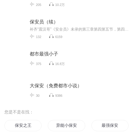
205
10.2万
保安员（续）
补齐“震汉哥”《安全员》未录的第三章第四第五节，第四章第五章，及附录《保安服务管理条例》
132
6159
都市最强小子
375
16.8万
大保安（免费都市小说）
30
9386
您是不是在找：
保安之王
异能小保安
最强保安