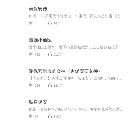
吴保安传
作者： 牛肃唐代传奇小说。牛肃撰。原文本是牛肃《纪闻》中的一篇。明人陆楫《古今说海》，收入本文作1卷单行。《丛书集成初编》亦收入，即《太平广记》卷166“吴保安”条。《五朝小说》、《唐人说荟》亦作为单行本收入，称《奇男子传》，误题作者为唐人...
4
167
最强小仙医
夏小猛山上挑水，发现小尼姑被欺负，上去搭救被推下山崖，却意外获得了《五行灵诀》，从此小农民大翻身，运用五行之术，在小乡村疯狂崛起。
312
31.3万
穿保安制服的女神（男保安变女神）
【内容简介】环球公司招聘一名保安，没想到，来的却是一个绝色大美女？姑娘，你走错地方了吧？我们这儿是招聘保安，不是招聘模特。没错，我就是来应聘保安的，美女笑着说道。什么？有没有搞错？为什么她放着颜值不用，却要做一名不起眼的小保安呢？她，究...
166
12.4万
贴身保安
他是一名特种兵,却回乡当了小保安。将军女儿强势示爱,商界奇女爱恨交织,黑道公主柔情绵绵……于是,小保安的人生不再平凡。他不是完人,但他绝对是一个好人。周旋在各色美女之间,却心存大义豪气凌然。艳遇不断,惊险连连,每踏出一个坚实的脚印,都有一段动人的...
67
3.4万