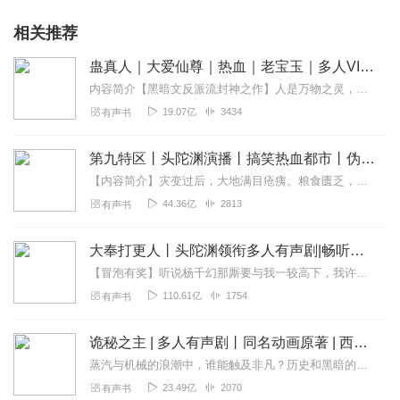
相关推荐
蛊真人｜大爱仙尊｜热血｜老宝玉｜多人VIP免费有声剧
内容简介【黑暗文反派流封神之作】人是万物之灵，蛊是天地真精。一个穿越者不断重生的故事。一个养蛊、炼蛊、用蛊的奇特世界。配音组（男角色）老宝玉旁白...
19.07亿
3434
有声书
第九特区丨头陀渊演播丨搞笑热血都市丨伪戒丨VIP免费多人有声剧
【内容简介】灾变过后，大地满目疮痍。粮食匮乏，资源紧俏，局势混乱……一位从待规划区杀出来的青年，背对着漫天黄沙，孤身来到九区谋生，却不曾想偶然结识三五好友，一念...
44.36亿
2813
有声书
大奉打更人丨头陀渊领衔多人有声剧|畅听全集|王鹤棣、田曦薇主演影视剧原著|卖报小郎君
【冒泡有奖】听说杨千幻那厮要与我一较高下，我许七安要开始装叉了！快进入声音播放页戳下方输入框，冒个泡偷偷告诉我，我要用哪些诗词才能胜过他？说得好的，有赏！202...
110.61亿
1754
有声书
诡秘之主 | 多人有声剧丨同名动画原著 | 西幻克苏鲁 | 乌贼作品
蒸汽与机械的浪潮中，谁能触及非凡？历史和黑暗的迷雾里，又是谁在耳语？我从诡秘中醒来，睁眼看见这个世界：枪械，大炮，巨舰，飞空艇，差分机；魔药，占卜，诅咒，倒吊人...
23.49亿
2070
有声书