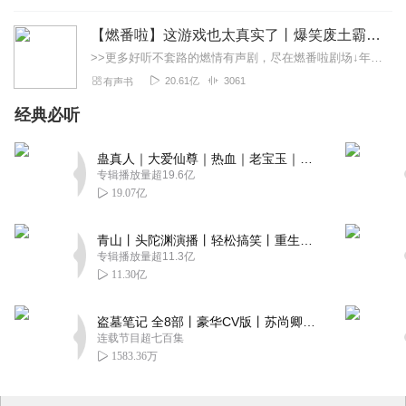
【燃番啦】这游戏也太真实了丨爆笑废土霸榜神作丨紫襟剧社制作
>>更多好听不套路的燃情有声剧，尽在燃番啦剧场↓年度重磅推荐本专辑为VIP免费专辑每天上午10点5集更新，订阅可以听到最新内容哦！每周抽一个专辑五星优质评论送...
20.61亿
3061
有声书
经典必听
蛊真人｜大爱仙尊｜热血｜老宝玉｜多人VIP免费有声剧
专辑播放量超19.6亿
19.07亿
青山丨头陀渊演播丨轻松搞笑丨重生穿越丨古代权谋丨VIP免费 | 多人有声剧
专辑播放量超11.3亿
11.30亿
盗墓笔记 全8部丨豪华CV版丨苏尚卿&边江 领衔 多人有声剧丨冠声文化丨南派三叔
连载节目超七百集
1583.36万