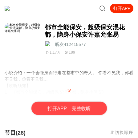
打开APP
都市全能保安，超级保安混花
都，隐身小保安许嘉允张易
听友412415577
1.17万
189
小说介绍：
一个会隐身而行走在都市中的奇人。 你看不见我，你看
不见我，你看不见我…
【收听须知】
1、
《
都市全能保安，超级保安混花都，隐身小保安
》
2、由于音频节目更新的比较慢，如想快速阅读
小说文字版的全部章
节
，请在微信中搜索公/众/号
【毛毛虫文学
】
，关注后，并在公/众/
打
开
A
P
P，完整收听
号中回复：
【
141
】
，便可快速阅读小说文字版全集。
（
注意：
需要在公/众/号中回复才有效哦）
节目(28)
切换顺序