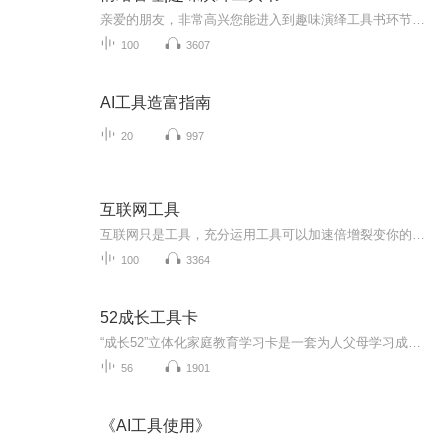
亲爱的朋友，非常高兴您能进入到趣味演绎工具书环节，情绪管理虽然是一本工具书，但我会采用随性互动的方式来演播每一集，争取能和大家一起开心快乐的将枯燥的内容理解并吸收。每一集我都会随机用一种情绪来演播。如果您喜欢这种形式，可以在留言处留言，...
100
3607
AI工具造富指南
20
997
互联网工具
互联网只是工具，充分运用工具可以加速倍增裂变你的梦想创业导师：~187~2357~1197~~拥抱改变，拥抱非凡的人生梦想！安利卖点产品是简单，推荐办个卡也是简单的，但建立稳健上了不掉的市场却并非显然。安利简单，但并非显然。天底下做安利的人很多，五花八...
100
3364
52成长工具卡
“成长52”立体化家庭教育学习卡是一套为人父母学习成长的实操秘笈,是当代家长走向教子成功的必备神器。 52张卡片“一语穿心、发人深省”,周周学、天天用,通过看、听、读立体化应用,让天下父母切实感受家庭教育的成功与快乐!
56
1901
《AI工具使用》