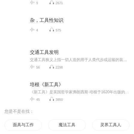
9
2671
杂，工具性知识
4
575
交通工具发明
交通工具狭义上指一切人造的用于人类代步或运输的装置。如:自行车，汽车，摩托车，火车，船只及飞行器等。其中也包括马车，牛车等动物驱动的移动设备，从这一点来说，黄包车、轿子、轮椅也可以算是交通工设抹充具。随着科技的发展，交通工具也在不断变化。
56
2298
培根《新工具》
《新工具》是英国哲学家弗朗西斯·培根于1620年出版的著作。全书共分为两卷。第一卷着重批判了经院哲学的观点，提出了著名的四假象说；第二卷则论述了归纳方法，为归纳逻辑奠定了基础。此书的出版和传播对西方哲学和逻辑学等科学的发展产生了不可忽视的影响。
45
3850
您是不是在找：
面具与工作
魔法工具
灵界工具人