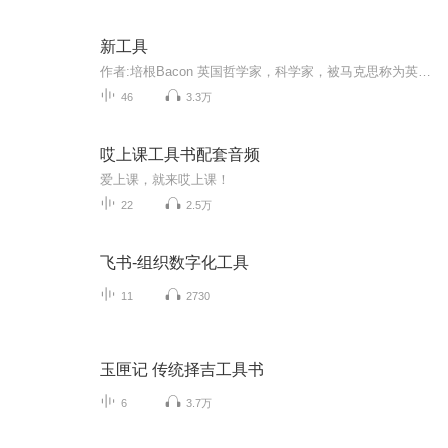
新工具
作者:培根Bacon 英国哲学家，科学家，被马克思称为英国唯物主义和整个现代实验科学的真正始祖。培根是一位一生都在追求真理的思想家，提出了崇尚知识的进步口号，在逻辑学，美学，教育学方面也提出了许多新思想。其代表作有《新工具》、《论说随笔文集》等。
46
3.3万
哎上课工具书配套音频
爱上课，就来哎上课！
22
2.5万
飞书-组织数字化工具
11
2730
玉匣记 传统择吉工具书
6
3.7万