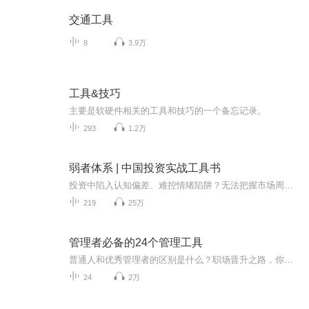
交通工具
8
3.9万
工具&技巧
主要是软硬件相关的工具和技巧的一个备忘记录。
293
1.2万
弱者体系 | 中国投资实战工具书
投资中陷入认知偏差、难控情绪陷阱？无法把握市场周期、难获超额收益？《弱者体系》为中国投资者破局。作为深度适配中国资本市场的实战工具书，本书以投资中的“弱”为出发点，系统识别、归纳各类投资短板，探讨“识弱”“善弱”的核心方法论。全书覆盖弱...
219
25万
管理者必备的24个管理工具
普通人和优秀管理者的区别是什么？职场晋升之路，你缺了什么利器？如何快速成为一名出色的管理者和领导者？你不知道，那些优秀的管理者和职场精英们都在用这些秘密武器—24个超级实用的管理工具和方法模型，覆盖战略与竞争管理、组织与绩效管理、市场与营...
24
2万