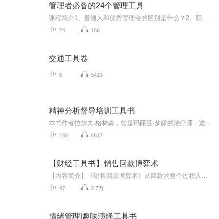
管理者必备的24个管理工具
课程简介1、普通人和优秀管理者的区别是什么？2、职场晋升之路，你缺了什么利器？3、如何快速成为一名出色的管理者和领导者?你不知道，那些优秀的管理者和职场精英们都在用这些秘密武器—24个最有价值的管理工具和模型，站在大师的肩膀上，掌握这些方法，...
24
166
交通工具卷
6
5413
精神分析督导培训工具书
本书作者拉尔夫·格林森，曾是玛丽莲·梦露的治疗师，这本书是我们课程的教材，是重要的工具书……
166
6817
【财经工具书】销售回款博弈术
【内容简介】《销售回款博弈术》从回款的整个过程入手，告诉你如何轻松地追回应收账款，同时还与对方保持良好的业务关系。 这套方法包括：如何打催款电话；如何撰写催款信；如何破解各种赖账借口；催款人如何克服讨债时的心理障碍；如何以过人的沟通技巧，...
47
2.7万
情绪管理|趣味演绎工具书