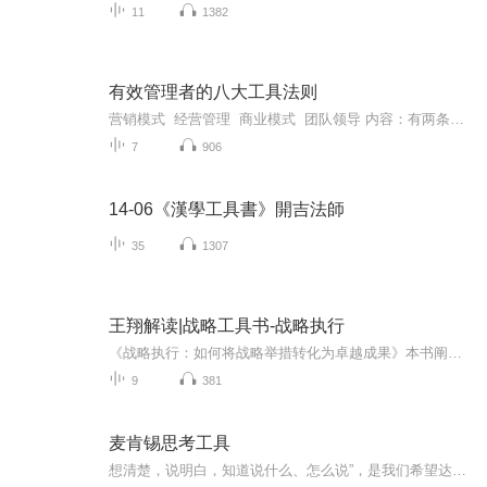
11
1382
有效管理者的八大工具法则
营销模式 经营管理 商业模式 团队领导 内容：有两条红线把本课程的内容串起来。主线把管理作为一个职业，以做好一个职业所必备的任务、工具、原则、责任感等四个元素搭建起整门课程的内容框架。 于是，一个有效的管理者必须遵循7个为人处事的原则，必须完成5项任务，以及必须掌握8大工具。具体的原则有：结果导向；服从整体；集中精力；利用强处；建立信任；正面思维；充分授权。具体的任务包括：制订目标；组织实施；果断决策；有效监控；培育人才。而具体的工具则是：ABC分析与系统地舍...
7
906
14-06《漢學工具書》開吉法師
35
1307
王翔解读|战略工具书-战略执行
《战略执行：如何将战略举措转化为卓越成果》本书阐明了将组织转型成为行动导向的企业的关键要素，提出了识别战略举措的方法以及排定战略举措优先顺序以支撑企业战略愿景，在预算内、时限内交付战略成果的方法。同时，作者还在本书中详述了作为组织管理者...
9
381
麦肯锡思考工具
想清楚，说明白，知道说什么、怎么说”，是我们希望达到的境界。我们在与人沟通时，需要想清楚3件事：谁是我的听众？他们想听什么？他们想怎样听？ 《金字塔原理》介绍了一种能清晰地展现思路的有效方法。掌握了金字塔原理，就能做到重点突出、逻辑清晰。...