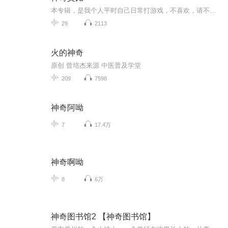
本专辑，是我个人平时自己日常打游戏，不喜欢，请不要喷，谢谢可能会更少量惊魂夜或惊魂寻宝队。不喜欢看的。宝子就可以不看了当然我们主要还是以更新艾比为主
29
2113
火的神奇
原创 曾培杰来源 中医普及学堂
209
7598
神奇阿呦
7
17.4万
神奇啊呦
8
6万
神奇图书馆2 【神奇图书馆】