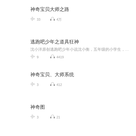
神奇宝贝大师之路
33
4万
逃跑吧少年之道具狂神
沈小洋原创逃跑吧少年小说沈小衡，五年级的小学生，逃跑吧少年骨灰级菜鸟，然而，这个暑假，他发现自己的游戏有什么不一样！从在游戏中的实力疯狂飙升，到在现实中召唤道具卡，沈小衡在逃跑吧少年里达到了巅峰，成为了神话！然而这一切的背后，都是因为一个系统，这个系统改变了他，一直帮助着他....作者：沈小洋FM（不是万里洋了，终于不是他了啊哈哈哈）演播：沈小洋FM
9
4419
神奇宝贝、大师系统
3
412
神奇图
3
21