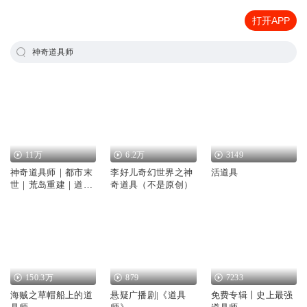
打开APP
神奇道具师
11万
6.2万
3149
神奇道具师｜都市末
李好儿奇幻世界之神
活道具
世｜荒岛重建｜道具
奇道具（不是原创）
宝贝｜VIP免费｜多
人有声剧
150.3万
879
7233
海贼之草帽船上的道
悬疑广播剧|《道具
免费专辑丨史上最强