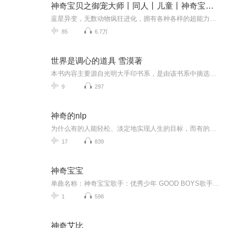
神奇宝贝之御宠大师丨同人丨儿童丨神奇宝贝丨精灵
蓝星异变，无数动物疯狂进化，拥有各种各样的超能力。人类开始收服灵兽、操控灵兽。林阳捧着一只蜈蚣：“什么蜈蚣？明明是遨游九天的神龙！”
85
6.7万
世界是调心的道具 雪漠著
本书内容主要源自光明大手印书系，是由该书系中摘选出大手艺文化在当代生活中能带来直接妙用的精华内容编撰而成，作为该书系智慧的延伸，具有不可取替的意义。它透过简洁、平实的语言，对人生、死亡、无常、选择、价值、命运、欲望、成功、苦难等人生命题...
9
297
神奇的nlp
为什么有的人能轻松、淡定地实现人生的目标，而有的人则不能？为什么有的人能成为人们关注的焦点，而有的人则不能？为什么有的人能率意人生，而有的人则不能？《神奇的NLP：改变人生的非凡体验》揭示了成功人士具有的共同的思想和行为特征，能够让你快速改...
17
839
神奇宝宝
单曲名称：神奇宝宝歌手：优秀少年 GOOD BOYS歌手分类：华语男歌手歌曲风格：流行Pop...
1
598
神奇艾比