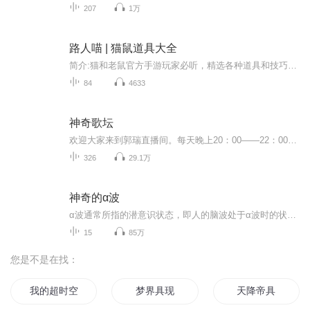
207
1万
路人喵 | 猫鼠道具大全
简介:猫和老鼠官方手游玩家必听，精选各种道具和技巧！专门为在猫和老鼠官方手游中陷于困镜的玩家设计，助玩家连赢几局！更新时间:每周一、周二、周三、周四和周五，8:00更新，集数无限作者简介:李承熙，男，2009年12月22日出生，学习于万泉小学四年2班作品:宇宙飞虎历险记系列、猫和老鼠·①、②猫鼠学院、大盗贼、神探日记赞助方:L朴实弱椅子，欢迎大家收听>猫和老鼠<>猫和老鼠游戏小技巧<
84
4633
神奇歌坛
欢迎大家来到郭瑞直播间。每天晚上20：00——22：00，郭瑞期待大家的光临，等待有缘人的加入。郭瑞播讲的小说，部部都是精品，希望大家来到郭瑞直播间，让我们一起谈天说地，唱歌开心，让天南地北的我们相聚在一起，共同走过这一生的时光。这么真诚的我，这样执着地等你，你难道还不心动，还不来吗？
326
29.1万
神奇的α波
α波通常所指的潜意识状态，即人的脑波处于α波时的状态。α波是连接意识和潜意识的桥梁，是仅有的有效进入潜意识的途径，能够促进灵感的产生，加速信息收集，增强记忆力，是促进学习与思考的最佳脑波。采集者于飞，私人心理顾问，专业心理咨询与催眠治疗...
15
85万
您是不是在找：
我的超时空道具店
梦界具现
天降帝具