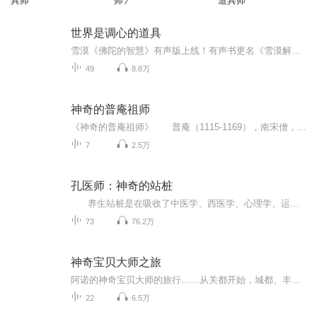
具师
师》
道具师
世界是调心的道具
雪漠《佛陀的智慧》有声版上线！有声书更名《雪漠解读<金刚经>》，沉浸式音乐伴听，让修习与生活无缝衔接，专辑更新中，欢迎订阅购买！*********本书透过简洁、平实的语言，对“人生”“死亡”“无常”“选择”“价值”“命运”“欲望”“成功”“苦难”等人生终极命题提出了透彻的思考与解答。本书直抵智慧的核心，让当代读者更直观地感受大手印穿透人心的力量，并且更快捷、更迅速地吸取其中的精髓。无论是对心灵瑜伽的初入门者或追求更深层次智慧的读者，本书都是用之不竭的智慧源泉。
49
8.8万
神奇的普庵祖师
《神奇的普庵祖师》 普庵（1115-1169），南宋僧，属临济法系，乃江西省宜春人，俗家姓余，名印肃，据说师生时，莲花生于他家稻田的阡陌上。年七岁，忽梦有一梵僧，用指点他的胸曰：“你他日将自悟取。”第二天醒后看时，胸被点之处成了朱砂色。 在...
7
2.5万
孔医师：神奇的站桩
养生站桩是在吸收了中医学、西医学、心理学、运动医学、康复医学的基础上，通过大量实践总结出来的养生方法，它易学易练，简单直接，见效快，效果好。 《神奇的站桩》通过视频、录音、文字、图片等各种方式，全面、生动的把养生站桩展示...
73
76.2万
神奇宝贝大师之旅
阿诺的神奇宝贝大师的旅行……从关都开始，城都、丰缘、神奥、合众、卡洛斯、阿罗拉，开始修行。对吧！神奇宝贝们！与表妹和表弟一起旅行，就决定你了！我们的羁绊！
22
6.5万