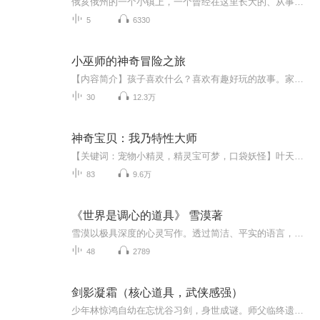
俄亥俄州的一个小镇上，一个曾经在这里长大的、从事游戏开发的富翁回来盖了一座据说是全世界先进、酷炫的图书馆，图书馆开馆那天会举行盛大的仪式，这个仪式就是一个逃生游戏。为了准备这个盛典，学校里举行了征文活动，12位作文高手获得了参加游戏的资格...
5
6330
小巫师的神奇冒险之旅
【内容简介】孩子喜欢什么？喜欢有趣好玩的故事。家长希望什么？希望孩子能多学些知识。已完成的是关于狮子的故事，故事中融入了狮子的相关知识，并且力求有趣、好玩，让小读者可以在很轻松的环境下，了解关于动物的相关知识，寓学于乐。写故事的初衷是因...
30
12.3万
神奇宝贝：我乃特性大师
【关键词：宠物小精灵，精灵宝可梦，口袋妖怪】叶天穿越神奇宝贝世界，激活系统，可以为麾下神奇宝贝附加第二特性，第三特性！蓄水小火龙！蓄电可达鸭！大力士+狙击手的大针蜂！于是，一只又一只不可思议的神奇宝贝从叶天手上诞生了… 这本小说写的非...
83
9.6万
《世界是调心的道具》 雪漠著
雪漠以极具深度的心灵写作。透过简洁、平实的语言，对人生 死亡 无常 选择 价值 命运 欲望 成功 苦难等人生更直观地感受大手印穿透人心的力量，更快捷、更迅速地吸取其中的精髓。无论是对心灵瑜伽的初入门者或追求更深层次智慧的读者，本书都是用之不竭的...
48
2789
剑影凝霜（核心道具，武侠感强）
少年林惊鸿自幼在忘忧谷习剑，身世成谜。师父临终遗言“莫信白衣人”，留他半块“凝霜”玉佩与完整《寒川剑法》，指引他踏入江湖。初遇浣花宫弟子苏晚晴，得其相助；再逢白衣公子萧玉痕，似友似敌。随着身世揭开——他竟是被灭门的寒剑山庄少主，仇人正是...