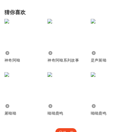
嗓子就是很哑了。
猜你喜欢
回复
2018-07-04
3
开水小时候的我
孩子们很喜欢哦！
回复
2019-01-27
2
17.48万
18.20万
208
听友108063067
神奇阿呦
神奇阿呦系列故事
是声展呦
不
回复
2018-04-18
2
张珑耀ZY
回复 @
听友108063067
:
真不锏
1354654gwfp
893
1123
331
都督府很多感动好感动好的哈
屠呦呦
呦呦鹿鸣
呦呦鹿鸣
回复
2019-08-19
1