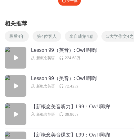
换一批
1354654gwfp
就喜欢速度
回复
2019-08-19
1
相关推荐
开水小时候的我
最后4年
第4位客人
李自成第4卷
1/大学作文4之
好
Lesson 99（英音）: Ow! 啊喲!
回复
2019-01-27
1
新概念英语
224.68万
听友129271491
Lesson 99（美音）: Ow! 啊喲!
新概念英语
72.42万
回复
2018-09-22
1
【新概念美音听力】L99：Ow! 啊喲!
听友129271491
新概念英语
39.96万
真不错(*๓´╰╯`๓)♡
回复
2018-09-22
1
【新概念美音课文】L99：Ow! 啊喲!