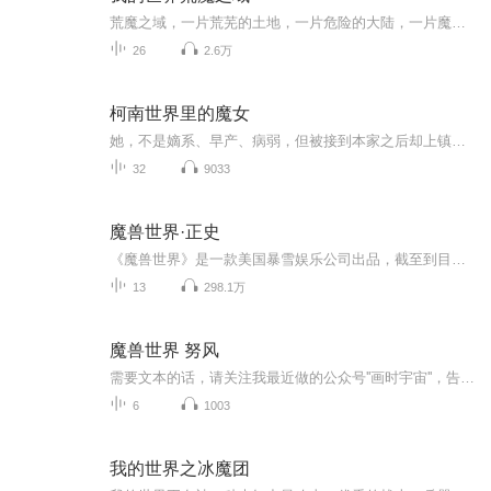
荒魔之域，一片荒芜的土地，一片危险的大陆，一片魔族肆虐的世界。漫长的年代中，无数种族要么没落，要么消亡。而人类只能躲在墙角瑟瑟发抖。逆天与他的伙伴的出现，能否逆转这一现状？欢迎收听我的世界荒魔之域。（文中人名，如有雷同，纯属巧合。）
26
2.6万
柯南世界里的魔女
她，不是嫡系、早产、病弱，但被接到本家之后却上镇族里老不死，下压跳窜嫡辈的她本应该出生在一个平凡的家庭，有一个正义感和责任感爆棚的父亲和美丽活泼的母亲。也许早产生意外，但一身返族的血脉，绝注定了他她的不平静。再次回到这个高犯罪率的日本目暮晞表示：我只想过个平静的日子。被收拾过的高智商罪犯们/组织们：呵！【cp安室透（降谷零），女主超厉害，走金手指但不脑残路线，不拆原cp，内含《恐怖宠物店》穿插，不喜勿喷，手动返回，谢绝恶评、ky人身】人声，不喜勿喷，喜欢的话求订阅哦～
32
9033
魔兽世界·正史
《魔兽世界》是一款美国暴雪娱乐公司出品，截至到目前为止拥有全球最多用户的互联网3D在线游戏。该游戏之所以能够获得巨大的成功，很大程度上归功于其拥有一个庞大完整以及史诗般的剧情。该有声小说将魔兽世界游戏中涉及的或未涉及的历史事件全景展现，平...
13
298.1万
魔兽世界 努风
需要文本的话，请关注我最近做的公众号''画时宇宙''，告诉需要什么，我会不定期更新一些有趣内容。
6
1003
我的世界之冰魔团