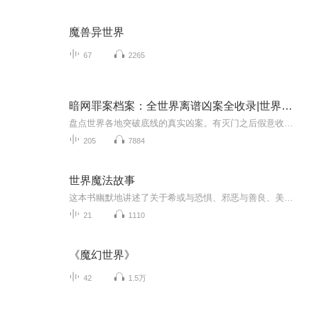
魔兽异世界
67
2265
暗网罪案档案：全世界离谱凶案全收录|世界知名大案
盘点世界各地突破底线的真实凶案。有灭门之后假意收养孩子的伪善凶手、网上约人自愿被吃掉的食人恶魔、游走各国到处行凶的变态杀手。所有案件全部有据可查，拆解作案细节、破案经过，看透人性最阴暗的一面。温馨提示：内容尺度偏大，心理承受差的朋友谨慎...
205
7884
世界魔法故事
这本书幽默地讲述了关于希或与恐惧、邪恶与善良、美好与丑陋的故事。坚信自己是火鸡的王子、为朋友变成茶壶的獾、放弃半个王国回归稻田的青蛙、养育了北极熊宝宝的妇人.…跟随这些神奇的角色，跨越千年岁月，踏遍各大洲，去寻找魔法传说吧！
21
1110
《魔幻世界》
42
1.5万