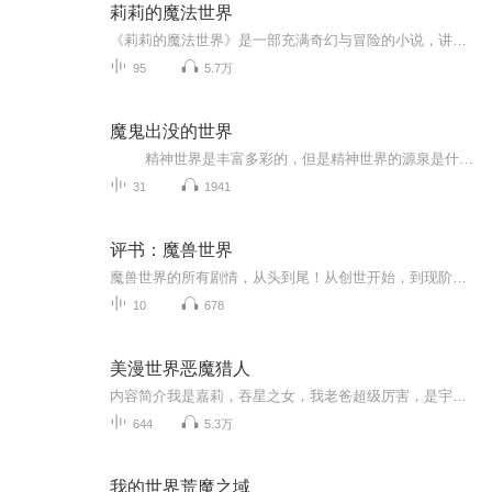
莉莉的魔法世界
《莉莉的魔法世界》是一部充满奇幻与冒险的小说，讲述了一个普通的女孩莉莉在梦中进入了一个神奇的魔法世界——艾尔法大陆。在这个充满魔法、神秘生物和古代遗迹的世界里，莉莉发现了自己强大的魔法天赋，并在哥哥阿诚的带领下，进入了星辰魔法学院的特招...
95
5.7万
魔鬼出没的世界
精神世界是丰富多彩的，但是精神世界的源泉是什么？萨根在书中写道：“当科学与大自然相遇时，科学就必然会使人产生对大自然的敬畏的感觉。对大自然的真正的理解的行为是与自然的结合和融合的欢庆，即使是在很小程度上的结合也能使人感受到宇...
31
1941
评书：魔兽世界
魔兽世界的所有剧情，从头到尾！从创世开始，到现阶段主剧情为止！
10
678
美漫世界恶魔猎人
内容简介我是嘉莉，吞星之女，我老爸超级厉害，是宇宙五大主神之一！至于他厉害在哪儿呢？我没有妈妈，我是我爸爸一个人亲自生的，厉害吧！总之，可能老爸自己也接受不了这个事实，我刚出生就被他扔到了地球，我吃的东西很杂，有一天我在墨菲斯托的地狱里...
644
5.3万
我的世界荒魔之域