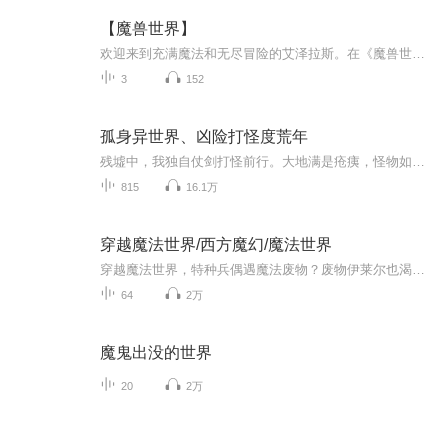
【魔兽世界】
欢迎来到充满魔法和无尽冒险的艾泽拉斯。在《魔兽世界》中你可以成为强大的英雄，与高如参天的怪物展开对决，探索危机四伏的地下城，守护面临着重重威胁的艾泽拉斯，除此之外还有更多精彩的游戏内容等你发掘。《魔兽世界》（World of Warcraft，简称WoW）...
3
152
孤身异世界、凶险打怪度荒年
残墟中，我独自仗剑打怪前行。大地满是疮痍，怪物如潮水般涌来。每一次挥剑，都带着对生存的渴望。身旁没有同伴，唯有风声与嘶吼相伴。我在这绝境中不断磨砺，用汗水与鲜血，踏出一条属于自己的求生之路，等待着曙光降临的那一天。
815
16.1万
穿越魔法世界/西方魔幻/魔法世界
穿越魔法世界，特种兵偶遇魔法废物？废物伊莱尔也渴望强大的力量，只因……拥有强大的力量才能保护最心爱的人
64
2万
魔鬼出没的世界
20
2万