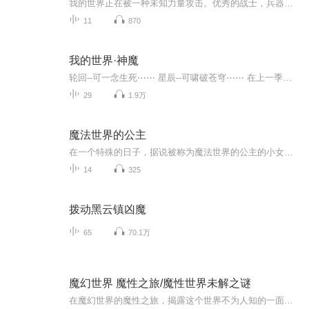
我的世界正在被一种未知力量攻击。优秀的战士，兵器和头脑同样重要。冰天雪地，怪异的生物出现在了众人面前。冰魔团入侵，人类顽强抵抗，最终取得胜利。更新频率：不定时更新，反正我很懒。内容重点：主人公凯恩的家乡主世界被不明生物所袭击，在危机时刻...
11
870
我的世界·神魔
轮回--可一念生死⋯⋯ 星辰--可啸破苍穹⋯⋯ 在上一季中风影被路西法强行自爆迫不得已重新找他的另一片大陆，而他的开始则是剑云帝国.这个就是一切的开始……撒旦:小子，接受我的怒火吧！
29
1.9万
魔法世界的公主
在一个特殊的日子，据说被称为魔法世界的公主的小女孩艾丽塔，被神秘的魔镜带到一个陌生的世界原本一无是处的艾丽塔，却突然间得知自己竟是魔法世界的公主，快来听听他的校园日常和搞笑日常吧
14
325
拨动黑云镇凶魔
65
70.1万
魔幻世界 魔性之旅/魔性世界未解之谜
在魔幻世界的魔性之旅，揭露这个世界不为人知的一面。探秘奇幻的景象，让人心醉，诗歌情诗，通俗有趣的表达。穿越星空的神奇之门，遇见了梦境中的奇幻风景。山川湖海皆呈现出魔力，神秘能量包围着每一个存在。魔法师们在施展妙手，变出了令人不可思议的事...