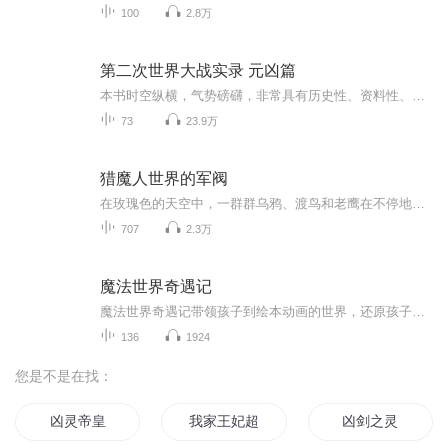
100
2.8万
第二次世界大战实录 元凶篇
本书时空纵横，气势磅礴，非常具有历史性、资料性、权威性和真实性，史事详尽，图文并茂，非常具有阅读和收藏价值，是对第二次世界大战的很好总结和隆重纪念！
73
23.9万
猎魔人世界的军阀
在玫瑰色的天空中，一群群乌鸦、渡鸟和老鹰在不停地翻腾着，盘旋着，因看见这样多食物而高兴得呱呱乱叫。——《十字军骑士》
707
2.3万
魔法世界奇遇记
魔法世界奇遇记带领孩子到绘本动画的世界，还原孩子本真的童贞时代，有趣的动画人物，丰富的故事情节让孩子身临其境，边看边想提升逻辑思维想象力，提升画面描述能力，让孩子爱上绘本故事，每一集一个小故事提升认知及语言表达能力
136
1924
您是不是在找：
凶灵帝皇
我家王妃超凶的
凶剑之灵