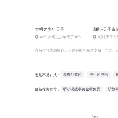
大明之少年天子
潮剧-天子奇
497-大明之少年天子965-
潮剧 天子奇
966章
喜马拉雅为您推荐天子剑好凶的精选专辑，包含正
魔尊他超凶
书生凶巴巴
您是不是在找：
我异能女主超凶的
谁不是凶
听小说故事黄金瞳免费
听故
最新搜索推荐：
我家王妃超凶的
重生女皇超
哈罗创业故事在线听
恐怖秋
听奥特曼故事大全免费听
宝
云剪辑