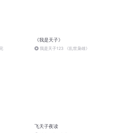
《我是天子》
2完
我是天子123 《乱世枭雄》
飞天子夜读