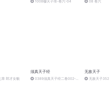
1008穆天子传-卷六-04
08 卷六
须真天子经
无敌天子
七章 郎才女貌
0389须真天子经二卷002-
无敌天子35
007