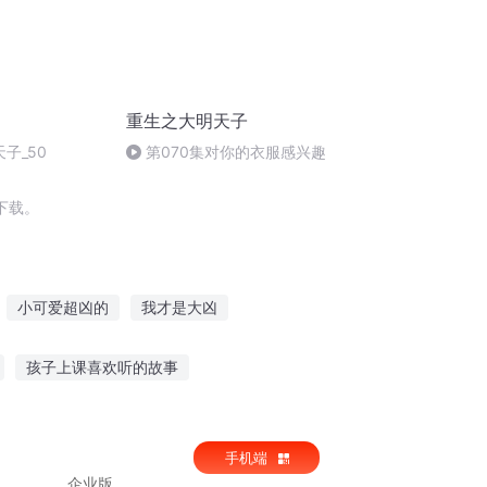
重生之大明天子
子_50
第070集对你的衣服感兴趣
下载。
小可爱超凶的
我才是大凶
太太超凶的
老板好凶
大凶之主
孩子上课喜欢听的故事
讲故事鬼故事在线听
手机端
故事的人都哭了模板
企业版