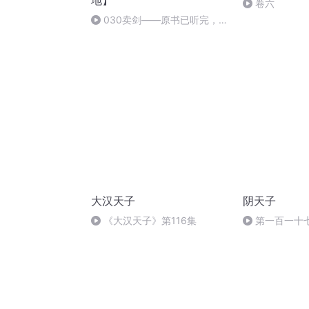
地】
卷六
030卖剑——原书已听完，不
过瘾请听《武道邪神》
大汉天子
阴天子
《大汉天子》第116集
第一百一十