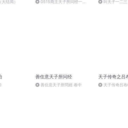
（大结局）
0515商主天子所问经一
叫天子一二三
卷-005
治
善住意天子所问经
天子传奇之吕
0
善住意天子所問經 卷中
天子传奇吕布0