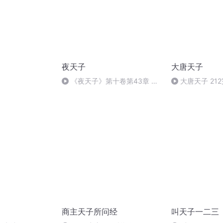
夜天子
大唐天子
《夜天子》第十卷第43章 出
大唐天子 21
门遇贵人
商主天子所问经
叫天子一二三