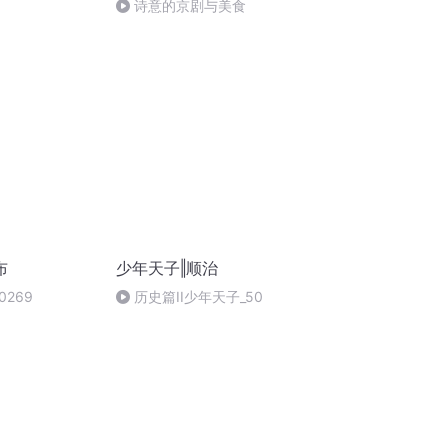
诗意的京剧与美食
布
少年天子‖顺治
269
历史篇II少年天子_50