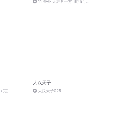
11 番外 天涯各一方 此情可
追忆
大汉天子
2（完）
大汉天子025