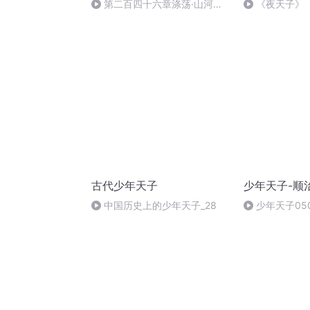
第二百四十六章涤荡·山河为
《夜天子》
证（三）
古代少年天子
少年天子-顺
中国历史上的少年天子_28
少年天子05