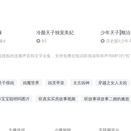
缘
冷颜天子独宠美妃
少年天子‖顺治
缘d
85
历史篇II少年天
品授权的连播声音和文字全集，支持免费在线试听阅读和有声书MP3打包
世子很凶
凶魔世界
凶灵帝皇
太古凶神
穿越之女人太凶
手
圣者凶龙
这个小仙女超凶的
凶剑之灵
凶魔人间
战
事宝宝聪明吗图片
听真实买房故事视频
听故事讲故事二婚的尴尬
凶的
月故事在线听
苹果11听故事熄屏
有些故事要讲懂得人听
阿文
宝听故事完整版
听月亮讲夜的故事
故事何止漫天番茄畅听
听
主播培训
小雅智能
车联网平台