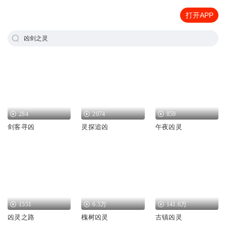
打开APP
凶剑之灵
284
2074
859
剑客寻凶
灵探追凶
午夜凶灵
1551
6.5万
141.6万
凶灵之路
槐树凶灵
古镇凶灵