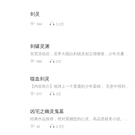
剑灵
344
1.1万
剑啸灵渊
东荒浩劫后，灵界大能以剑镇灵创立缥缈派，少年月桑被收养习剑于望天涯。然千年灵物现世之际，魔灵宗邪修搅动灵潮，引得四大凶兽、五大远古异兽与妖狐族倾巢而出，更掀起魔、佛、道三界势力抗衡。月桑腰间无名铁剑忽与灵渊共鸣，他携同门友人踏遍东荒秘境...
590
2万
噬血剑灵
【内容简介】地球上一个普通的少年梁雄， 无意中得到了噬血剑，神剑带着他穿越到了武者大陆，传授了他绝世的武功， 从此 ，平凡的少年 在异界，除暴安良，推翻外族的统治，逆天崛起 ，成就无上传奇。【作者/主播】作者简介：幻化九天，网络小说作家。代表...
577
3万
凶宅之幽灵鬼墓
经典作品推荐，绝对震撼您的心灵。高品质获奖小说。。大家多支持，小说情节进口时间脉搏，内容精彩生动。人物刻画细腻到位。给您一种身临其境的感觉，也欢迎多提建议和意见。我们将不断改进学习，争取带给大家优秀的作品。您的每一次聆听都是对我们最大的支持和厚爱。谢谢！
42
2.3万