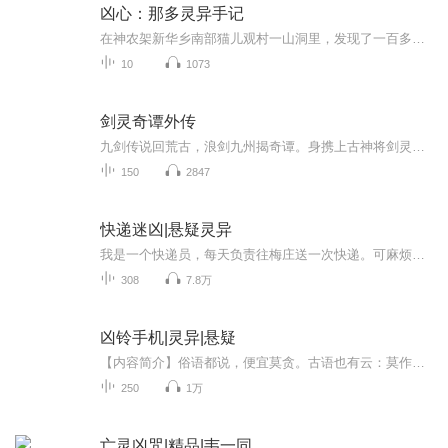
凶心：那多灵异手记
在神农架新华乡南部猫儿观村一山洞里，发现了一百多年前留下的层层叠叠的尸骨。有男有女，有老有少，共约300多具。让人触目惊心。数百人为何同居一洞？是什么原因导致他们命丧黄泉？一群大学生历尽九死一生的磨难，终于揭开了前世那些爱恨情仇……铁牛重临...
10
1073
剑灵奇谭外传
九剑传说回荒古，浪剑九州揭奇谭。身携上古神将剑灵奇侠所铸之剑的沉默少年渊沄虹在一次机缘巧合之下结识了懵懂温柔的娇美少女林雨晴、翩翩书生欧阳翰、红装女子梁美玉，还有活泼天真，一向喜欢他的小女孩凤翠玲，以及江湖剑客云离殇，从此踏上了揭开九剑...
150
2847
快递迷凶|悬疑灵异
我是一个快递员，每天负责往梅庄送一次快递。可麻烦偏偏找上门，这一切都和五年前那几个快递员消失有关。阴差阳错之下，我进入了一个有一个的谜团中……
308
7.8万
凶铃手机|灵异|悬疑
【内容简介】俗语都说，便宜莫贪。古语也有云：莫作亏心事，然而，我的职业，却是两者都要沾！所以，我倒血霉了。【作者介绍】作者：平凡【主播介绍】主播：沧海
250
1万
亡灵凶咒|精品|韦一同