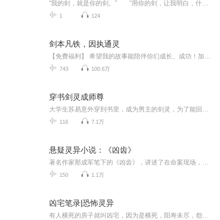
“我的剑，就是你的剑。” “用你的剑，让我明白，什么叫真正的剑道之王！” ———————— 响应灵族大长老献祭生命的召唤，王炼自异界降临而至。 原本，他是想安安静静完成灵族长老嘱托，荡平魔界，灭杀魔皇，但……人族上下内忧外患，任重道远。 不得已，他只能持剑，试天下诸宗，斩妖邪神魔，目的…… 只是为了安安静静做一个救世主。………
1
124
剑本凡铁，因执通灵
【免费福利】 希望我的故事能陪伴你们成长、成功！加油！剑本凡铁，因执念而通灵，因心而动，因血而活，因非念而死。
743
100.6万
穿书剑灵成师尊
大学生苏易意外穿到书里，成为男主的剑灵，为了能回到现代的世界，他决定忽悠男主拜他为师，抱上男主大腿坐等回家。看情况每天更新两，三章，业余爱好练练声，第一本书录的不好见谅！如有版权，联系必删！作者：顾天音本书已播讲完结！
116
7.1万
悬疑灵异小说：《凶齿》
著名作家那成军笔下的《凶齿》，讲述了在命案现场，法医在死者林四的喉部发现一枚罕见的齿痕。这枚齿痕同时又出现在另外三名死者的喉部，不同的是。这三人死于四年前。靠养殖富裕起来的牛冈村，突然发生山羊集体自杀和袭人事件，接着，当事人方达举刀切腹...
150
1.1万
凶宅笔录|恐怖灵异
有人横死的房子就叫凶宅，因为是横死，阳寿未尽，怨气难消，魂不入轮回。一旦住进这样的房子里，轻则全家倒霉，重则会有血光之灾。 以下是真实新闻报道： 报道一：我市发生凶杀案，新婚夫妇入住新居，第二天被人发现死在家中，新娘用菜刀砍死新郎，然后自...