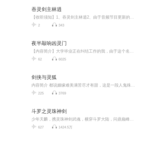
吞灵剑主林逍
【收听须知】1、吞灵剑主林逍2、由于音频节目更新的比较慢，如想快速阅读小说文字版的全部章节，请在微信中搜索公/众/号【黑葡萄文学】，关注后，并在公/众/号中回复：【614】，便可快速阅读小说文字版全集。（注意：需要在公/众/号中回复才有效哦）
2
343
夜半敲响凶灵门
【内容简介】大学毕业正在纠结工作的我，由于这个名字，阴差阳错之下和一个奇怪的大小姐签订了奇怪的契约，从此，我一个人类竟然成了阴间公务员。从此不仅要负责大小姐的衣食住行，还要负责帮大小姐处理灵异事件，有事没事就要半夜去敲别人的门，害的凶灵...
62
6025
剑侠与灵狐
内容简介 都说姻缘难美满苦尽才有甜，这是一段人鬼殊途感人至深的爱情，少侠与灵的相遇会发生什么奇妙的故事呢？
225
3769
斗罗之灵珠神剑
少年天麟，携灵珠神剑武魂，横穿斗罗大陆，问鼎巅峰。PS：不跟团，不拜大师。PS2:这是主动漫的斗罗同人PS3:想看利己主义者，自私型主角的误入
627
1424.5万