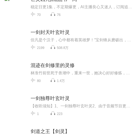
稳定日更1集，不定期爆更，AI主播良心又迷人，订阅追更不迷路！【内容简介】【原著作者】韦一同
70
76
一剑封天叶玄叶灵
但凡是个汉子，心中都有着英雄梦！“宝剑锋从磨砺出，梅花香自苦寒来”，纵然，他的遭遇非常人所及，但他受人尊崇，归根结底，都是因为他的不服输，命运多舛，那又怎样？不被命运所打败的人，才是真正的勇者！一剑封天，所向披靡，天下无双！...
2199
508.8万
混迹在剑修里的灵修
林淮竹前世死于兽潮中，重来一世，她决心好好修炼，争取做宗门石柱子，然而剧情似乎有些偏差，她石柱子没做成，倒成了宗门山霸。l
80
1.4万
一剑独尊叶玄叶灵
【收听须知】1、一剑独尊叶玄叶灵2、由于音频节目更新的比较慢，如想快速阅读小说文字版的全部章节，请在微信中搜索公/众/号【毛毛虫文学】，关注后，并在公/众/号中回复：【1065】，便可快速阅读小说文字版全集。（注意：需要在公/众/号中回复才有效哦）
1
223
剑道之王【剑灵】