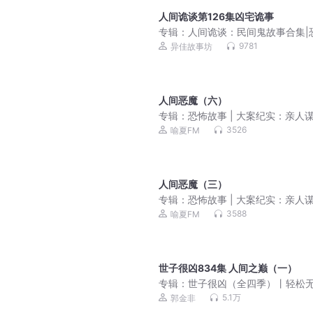
人间诡谈第126集凶宅诡事
专辑：
人间诡谈：民间鬼故事合集|
故事（撞邪）|原创
9781
异佳故事坊
人间恶魔（六）
专辑：
恐怖故事 | 大案纪实：亲人
（永久免费）
3526
喻夏FM
人间恶魔（三）
专辑：
恐怖故事 | 大案纪实：亲人
（永久免费）
3588
喻夏FM
世子很凶834集 人间之巅（一）
专辑：
世子很凶（全四季）丨轻松无
历史权谋丨有声剧
5.1万
郭金非