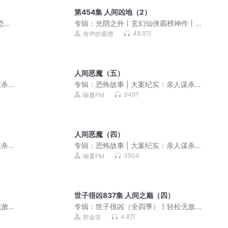
第454集 人间凶地（2）
恐怖
专辑：
光阴之外丨玄幻仙侠霸榜神作丨
耳根丨紫襟领衔多人有声剧
48.9万
有声的紫襟
人间恶魔（五）
谋杀
专辑：
恐怖故事 | 大案纪实：亲人谋杀
（永久免费）
3497
喻夏FM
人间恶魔（四）
谋杀
专辑：
恐怖故事 | 大案纪实：亲人谋杀
（永久免费）
3504
喻夏FM
世子很凶837集 人间之巅（四）
敌&
专辑：
世子很凶（全四季）丨轻松无敌&
历史权谋丨有声剧
4.8万
郭金非