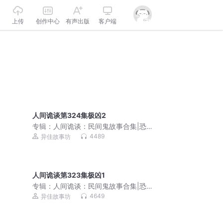
上传
创作中心
有声出版
客户端
人间诡谈第324集极凶2
专辑：
人间诡谈：民间鬼故事合集|恐怖
故事（撞邪）|原创
4489
异佳故事坊
人间诡谈第323集极凶1
专辑：
人间诡谈：民间鬼故事合集|恐怖
故事（撞邪）|原创
4649
异佳故事坊