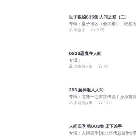
世子很凶835集 人间之巅（二）
专辑：
世子很凶（全四季）丨轻松无
历史权谋丨有声剧
5.1万
郭金非
0836恶魔在人间
专辑：
63
进击的三娘
296 魔神混入人间
专辑：
龙寒一之雷霆传说丨身负雷
灭黑暗丨多特熊故事
1.5万
多特熊故事
人间四季 第003集 床下凶手
专辑：
人间四季|东北年代悬疑&快节