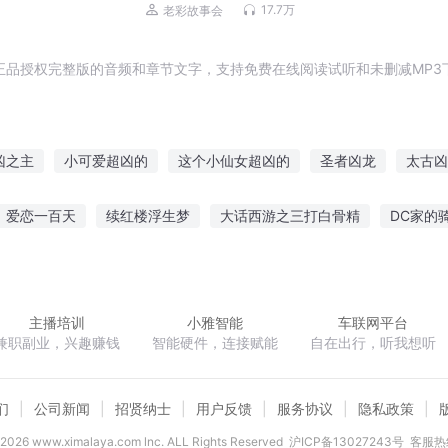
者新作 | 老彩演播
17.7万
老彩故事会
正品授权完整版的音频和章节文字，支持免费在线阅读试听和未删减MP3
凶之主
小可爱超凶的
这个小仙女超凶的
圣者凶龙
太古凶
我异能女主超凶的
凶魔世界
谁不是凶手
老板好凶
我家
爱恋一百天
续红楼浮生梦
大话西游之三打白骨精
DC家的
玉偷香
豪门帝少别烦我
高考结束成百亿神豪
重生之异世剑帝
主播培训
小雅智能
车联网平台
兼职副业，兴趣赚钱
智能硬件，连接赋能
自在出行，听我想听
们
公司新闻
招贤纳士
用户反馈
服务协议
隐私政策
2026
www.ximalaya.com lnc. ALL Rights Reserved
沪ICP备13027243号
客服热线