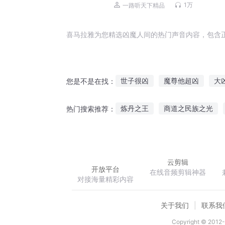
家庭伦理&多线刑侦
1万
一路听天下精品
喜马拉雅为您精选凶魔人间的热门声音内容，包含
世子很凶
魔尊他超凶
大
您是不是在找：
我才是大凶
战太太超凶的
炼丹之王
商道之民族之光
热门搜索推荐：
穿越之女人太凶
凶剑之灵
网游之蛮荒传奇
欲都香帅窃
云剪辑
开放平台
在线音频剪辑神器
对接海量精彩内容
关于我们
联系我
Copyright © 2012-