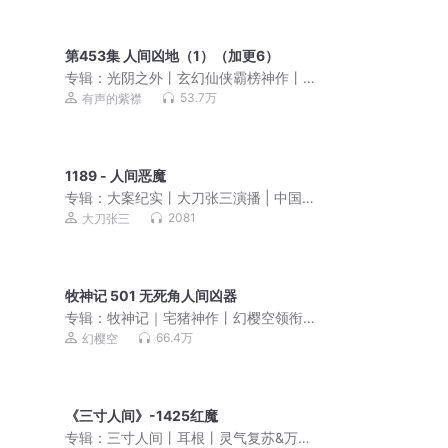
第453集 人间凶地（1）（加更6）
专辑：
光阴之外丨玄幻仙侠霸榜神作丨
耳根丨紫襟领衔多人有声剧
53.7万
有声的紫襟
1189 - 人间恶魔
专辑：
大案纪实丨大刀张三演播 | 中国
刑侦大案故事 |法医手记 | 侦探推理
2081
大刀张三
牧神记 501 无死角人间凶器
专辑：
牧神记｜宅猪神作丨幻樱空领衔
精品多人有声剧
66.4万
幻樱空
《三寸人间》-1425红魔
专辑：
三寸人间丨耳根丨灵气复苏&万族