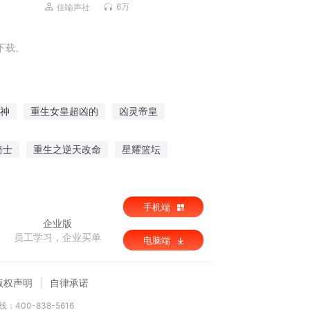
进化|精品有声剧
6万
佳喻声社
下载。
神
重生女皇超凶的
凶灵帝皇
王妃超凶的
天子剑好凶
书生凶巴巴
骑士
重生之逆天改命
星耀篮坛
网游之锻造师
九子龙魂
手机端
企业版
员工学习，企业买单
电脑端
版权声明
自律承诺
：400-838-5616