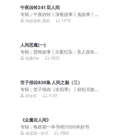
午夜凶铃241 双人间
专辑：
午夜凶铃丨深夜故事丨鬼故事丨
灵异电台丨恐怖悬疑丨胆小勿入
1479
绝妙读师_鹿苑
人间恶魔(一)
专辑：
恐怖故事 | 大案纪实：亲人谋杀
（永久免费）
3825
喻夏FM
世子很凶836集 人间之巅（三）
专辑：
世子很凶（全四季）丨轻松无敌&
历史权谋丨有声剧
4.9万
郭金非
《众魔在人间》
专辑：
每星期一本书Ⅰ听1000本好书
2883
每星期一本书