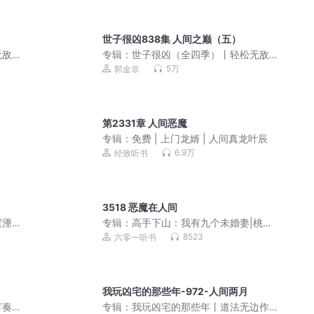
世子很凶838集 人间之巅（五）
敌&
专辑：
世子很凶（全四季）丨轻松无敌&
历史权谋丨有声剧
5万
郭金非
第2331章 人间恶魔
专辑：
免费 | 上门龙婿 | 人间真龙叶辰
6.9万
经致听书
3518 恶魔在人间
霆湮
专辑：
高手下山：我有九个未婚妻|桃运
爽文|美女如云
8523
六零一听书
我玩凶宅的那些年-972-人间两月
奏|
专辑：
我玩凶宅的那些年丨道法无边作