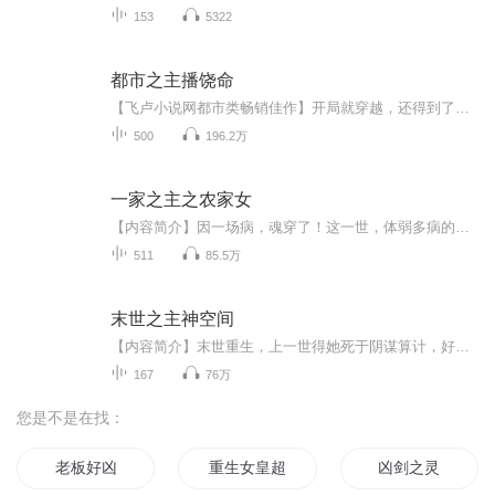
153
5322
都市之主播饶命
【飞卢小说网都市类畅销佳作】开局就穿越，还得到了牛逼的系统，华丽的人生就此开始！“系统，你确定我这么做，不会被打死吗？” “呃……生死有命，富贵在天！宿主，搏一搏，单车变超跑，你干不？” “淦！”...
500
196.2万
一家之主之农家女
【内容简介】因一场病，魂穿了！这一世，体弱多病的自己，弱小懦弱的家人。说是家徒四壁，就连那四壁也是透风的！雪见立誓要发奋图强，斗渣亲，学经商，做地主。带家人奔小康！因一场误会，得一师父，外送四个师兄！师兄护师妹，天经地义！哪怕遇到了放弃...
511
85.5万
末世之主神空间
【内容简介】末世重生，上一世得她死于阴谋算计，好友背叛，下一刻却回归末世之初，父母妹弟犹在，誓不平凡，不再懦弱！既然丧尸要吃人，动物要变异，小女子自然也不能手无缚鸡之力！那怕末世之后她也不过得了个号称鸡肋的木系植物异能，也誓要将家人护！...
167
76万
您是不是在找：
老板好凶
重生女皇超凶的
凶剑之灵