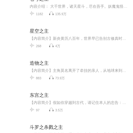
内容介绍： 大千世界，诸天星斗，尽在吾手。妖魔鬼怪，阴阳万法，一念生灭。“天道不公，祸乱横行。人间王朝，弱肉强食。我不求成仙成神，只求有朝一日掌控苍穹。作者：风圣大鹏，男，网络作家，曾有多部作品点击过亿。2018年5月，入选第三届“橙瓜网络文学奖”十二主神。 主播：少华 购买须知： 1.本作品为付费有声书，前200集为免费试听，预计1181集；购买成功后，即可收听，可下载重复收听。2.版权归原作者所有，严禁翻录成任何形式，严禁在任何第三方平台传播，...
1182
135.9万
星空之主
【内容简介】新炎黄历八百年，世界早已告别古修真时代，步入现代。交流共赢，既竞争又合作是当前时代的主流。有人一只宝葫炼万物。有人大梦平生我先觉。有人天生神人起凡尘……未知的道理，无尽的星空是所有修士共同的全新征途新炎黄历八百年，世界早已告...
268
4万
造物之主
【内容简介】主角莫名离开了牵挂的亲人，从地球来到一颗陌生的修者为尊的白玉星，他要重回地球，就必须走上最强之路，成为最强大的修者。无意中融合的宇宙本源，开启了主角的无敌生涯。【作者/主播简介】作者：夜·水寒，网络小说作家。主播：霖昱有声，专...
883
73.9万
东宫之主
【内容简介】假如你穿越到古代，请记住本人的忠告：不要表现得太聪明，除非你想被当成妖怪乱棍打死；不要妄想逛秦楼楚馆逗清倌，若你想以"万花楼名妓千人枕万人骑"的美名留芳千古，那自然作罢；不要奢望三夫四郎NP结局，在现代社会都做不到的事，在正常的...
97
3.5万
斗罗之杀戮之主