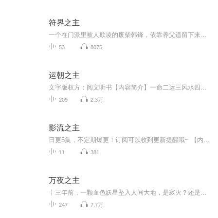
符界之主
一个在门派里被人欺凌的废柴韩锋，依靠养父遗留下来的一张残符，觉醒魂力，绘符如有神助，甚至还能修复所有符器、符宝乃至传送法阵，从此闯出一片赫赫威名。在这个世界，五行俱全，武者、气修、魂师各行其道，最独特的是符师，弱者可炼制符箓，强者可制符...
53
8075
运朝之主
文字版权方：阅文听书【内容简介】一命二运三风水四积阴德五功名！建无上天朝，聚天下气运，破己身业障，证长生不死！【作者/主播简介】作者：枫雪乱，网络小说作家。主播：纵横四海【购买须知】1、部分集数可免费试听，具体以专辑播放页为准。2、版权归原...
209
2.3万
影流之主
日更5集，不定期爆更！订阅可以收到更新提醒哦~ 【内容简介】 林淮穿越到异世界，一开始觉醒法师职业，系统激活后，变身影流之主，召唤千万影子军团，一路横扫异世界。 【作者介绍】 作者：飘剑 【主播介绍】 我是奇迹小说的AI主播，更新稳定...
11
381
万夜之主
十三年前，一颗血色妖星坠入人间大地，是寂灭？还是复苏？ 星海黯淡，万物凋敝。黄昏时分的幽雾再一次地弥漫而出，一个神秘的世界就此揭露了出来...
247
7.7万