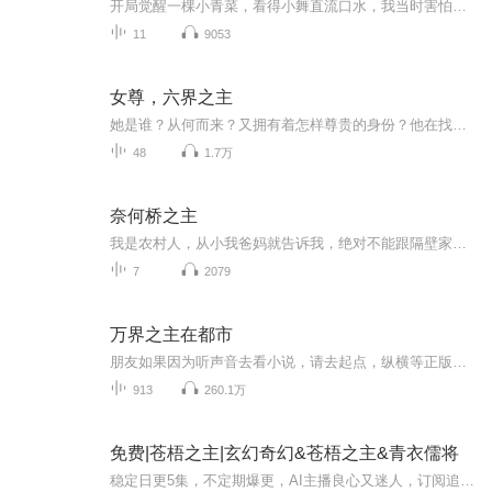
开局觉醒一棵小青菜，看得小舞直流口水，我当时害怕极了。又觉醒杀戮之剑白幽，小青菜进化成为生命树，左手执剑掌杀伐，右手托树掌生死，在斗罗，这是属于叶青的神话。
11
9053
女尊，六界之主
她是谁？从何而来？又拥有着怎样尊贵的身份？他在找谁？那是他爱了几世的人，他怎么能舍得让她灰飞烟灭！“月，你究竟在哪里？”她在呼唤谁？他把六界送给她，却不知与世界相比，她只想有他陪在身边……
48
1.7万
奈何桥之主
我是农村人，从小我爸妈就告诉我，绝对不能跟隔壁家的妹妹玩。可是我却听人说，以前我家早就和她家订了娃娃亲，照理来说，她应该是我老婆才对。如果想阅读文字完整版小说，请到威/信/搜一搜中搜索工//种/浩【书粉】关注并回复数字：【413】，就可以阅读全文【注意一定要关注工/种/浩，在工/种/浩里回复才有用】我就很好奇，当时我也小，就直接去问爸妈为什么我不能找我老婆玩。因为邻居家的妹妹很漂亮很可爱，我想要这样的老婆。结果我爸就是不肯说，我当时也急了，就哭着说自己一定要妹妹这么漂亮...
7
2079
万界之主在都市
朋友如果因为听声音去看小说，请去起点，纵横等正版小说网站观看，写作不易，请支持一下作者，谢谢！据说，在诸天万界之中，还有一个过渡界面，谓之墓界。心怀牵挂的人，在死去之后，会先到墓界里沉淀一段时间，洗去执念，了结尘缘。而项飞，却有幸获得了出入墓界的能力，于是，一个睡在墓地、服务灵魂的奇葩人物，就这样诞生了……有车吗？--没有。有房吗？--没有。那你有什么？--我有很多墓地，你可以随便挑。
913
260.1万
免费|苍梧之主|玄幻奇幻&苍梧之主&青衣儒将
稳定日更5集，不定期爆更，AI主播良心又迷人，订阅追更不迷路！ 【内容简介】 【升级流+传统玄幻+少年热血】苍穹破灭，规则崩裂。 看着天空破裂，黑洞中涌出的无数奇异之物。 韩宇舔舔嘴唇，“欠我祖宗的帐，小爷让你连本带利吐出来。” 话落，枪芒耀...