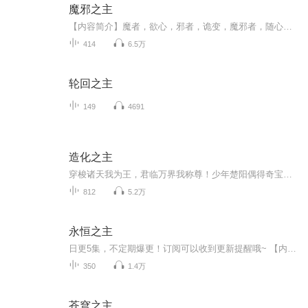
魔邪之主
【内容简介】魔者，欲心，邪者，诡变，魔邪者，随心所欲，千变万化。【作者/主播】作者：永不落伍主播：燚声有你【购买须知】1、部分集数可免费试听，具体以专辑播放页为准。2、版权归原作者所有，严禁翻录成任何形式，严禁在任何第三方平台传播，违者将追...
414
6.5万
轮回之主
149
4691
造化之主
穿梭诸天我为王，君临万界我称尊！少年楚阳偶得奇宝青铜门能够穿越无尽世界,刚刚穿越与天武大陆的 楚阳合为一体，天武大陆的楚阳却惨遭灭门，一付身躯两份责任。肩负血海深仇的他如何在宗门追杀下 成长。在穿越的各个世界里，先是成为剑圣的徒弟，又做过帮...
812
5.2万
永恒之主
日更5集，不定期爆更！订阅可以收到更新提醒哦~ 【内容简介】 回归乡土的青年萧国庆，凭借家传雕刻技艺，意外触碰神秘力量，神魂觉醒，步入修真世界。在神奇的原石空间中，他目标坚定，追求长生之道，欲参悟天地法则。修行路上，生死试炼、神通对决，他将...
350
1.4万
苍穹之主