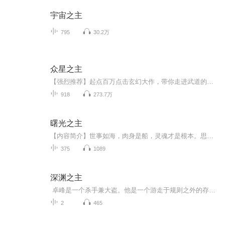
宇宙之主
795
30.2万
众星之主
【强烈推荐】起点百万点击玄幻大作，带你走进武道的世界你要相信做梦也是可以修仙的【内容简介】 这是个神奇的世界，所有人都在追求武道，传说武道练到极致可以搬山分海，飞天遁地。在古人的传纪之中，甚至还有人羽化飞仙，长生不老。 地球普通少年被...
918
273.7万
曙光之主
【内容简介】世事如海，肉身是船，灵魂才是根本。思想和灵魂的高度，才能真正的体现一个人的价值。什么？地狱大魔神要来毁灭地球？刘仁睁开双眼，挥动着手掌。于是诸星陨灭。【作者/主播】作者：楚桥，网络小说作家。主播：魔声互娱【购买须知】1、本作品...
375
1089
深渊之主
卓峰是一个杀手兼大盗。他是一个游走于规则之外的存在，在现在地球上，他是公认的最强大的人。这个世界，没有他无法到达的地方，没有他杀不死的人，没有他不能盗走的东西。他的存在让太多人胆寒，许多位高权重的大人物，以为他而寝食难安。于是卓峰这个...
2
465