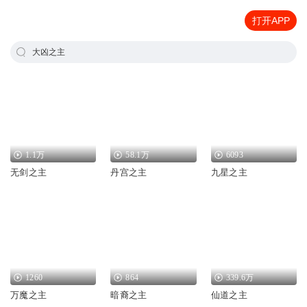
打开APP
大凶之主
1.1万
58.1万
6093
无剑之主
丹宫之主
九星之主
1260
864
339.6万
万魔之主
暗裔之主
仙道之主