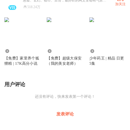
悬疑、玄幻、都市、言情，最好听的网文全都有~(原：悬疑小说大全)
加关注
518.24万
8.18万
4.99万
3.60亿
【免费】家里养个狐
【免费】超级大保安
少年药王 | 精品 日更
狸精 | 17K高分小说
（我的美女老师）
5集
用户评论
还没有评论，快来发表第一个评论！
发表评论