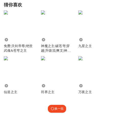
猜你喜欢
742.53万
4.07万
6093
免费|天剑帝尊|绝世
神魔之主|破苍穹|穿
九星之主
武魂&苍穹之主
越|升级流|爽文|神魔
大战
339.65万
8075
7.71万
仙道之主
符界之主
万夜之主
换一批