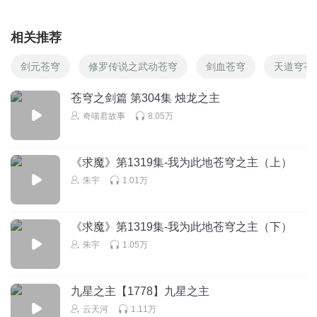
相关推荐
剑元苍穹
修罗传说之武动苍穹
剑血苍穹
天道穹苍
苍穹之剑篇 第304集 烛龙之主
奇喵君故事
8.05万
《求魔》第1319集-我为此地苍穹之主（上）
朱宇
1.01万
《求魔》第1319集-我为此地苍穹之主（下）
朱宇
1.05万
九星之主【1778】九星之主
云天河
1.11万