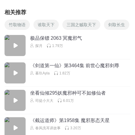
相关推荐
竹取物语
谁取天下
三国之贼取天下
剑取长生
极品保镖 2063 冥魔邪气
探月
1.79万
《剑道第一仙》第3464集 前世心魔邪剑尊
暮玖Ayla
1.82万
坐看仙倾295妖魔邪种可不如修仙者
司徒小大大
6.01万
《截运道师》第1958集 魔邪形态天星
春风洗耳讲故事
3.20万