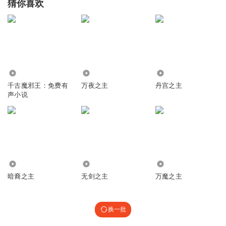
猜你喜欢
155.51万
7.71万
58.14万
千古魔邪王：免费有
万夜之主
丹宫之主
声小说
864
1.13万
1265
暗裔之主
无剑之主
万魔之主
换一批