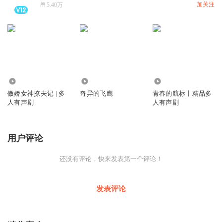
加关注
5.40万
565
2996
202
傲娇女神撩夫记 | 多
奇异的飞鹰
青春的航标丨精品多
人有声剧
人有声剧
用户评论
还没有评论，快来发表第一个评论！
发表评论