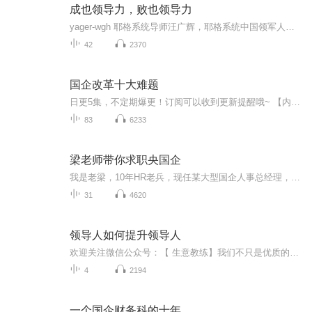
成也领导力，败也领导力
yager-wgh 耶格系统导师汪广辉，耶格系统中国领军人物，白手起家，资深自由企业家，拥有亿万资产，很多人都是听了他的课程与演讲获得了财务自由和经济独立，2011年被耶格家族邀请到美国和保罗·皮尔泽同台在七万五千人的企业家庆典进行精彩的分享。
42
2370
国企改革十大难题
日更5集，不定期爆更！订阅可以收到更新提醒哦~ 【内容简介】 本书紧紧围绕国企改革十大难题，进行较为系统的阐述分析，突出释疑解惑的针对性和破解方案的实用性，力图回答社会普遍关切、群众高度关注的热点话题。作为国企改革的有益教材，本书在政策...
83
6233
梁老师带你求职央国企
我是老梁，10年HR老兵，现任某大型国企人事总经理，负责过校招、社招。擅长简历修改、面试辅导、职业生涯规划，帮助1000+求职者拿到名企offer，涵盖中石油、移动、银行、高校、华为、腾讯、阿里、字节、四大、宝洁、联合利华等各大公司。在这里分享求职干...
31
4620
领导人如何提升领导人
欢迎关注微信公众号：【 生意教练】我们不只是优质的产品，更是为您提供无限发展潜力的创业平台！最完善的美国耶格培训系统，最专业的安利运营团队与您共同成功！美国英特莱德培训体系又称耶格系统由耶格和领导下的独立生意拥有人于1973年建立，在全世界50...
4
2194
一个国企财务科的十年