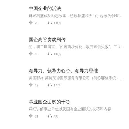
中国企业的活法
讲述稻盛成功励志故事，还原稻盛和夫白手起家的创业历程，揭秘500强企业教父的成功之路。一生创办两家世界500强企业，只手让日本的旗帜性企业——日航成功复活。从一无所有到功成名就，讲述稻盛和夫牛仔式发家的背后那些鲜为人知的人生历程。展露中国企业...
28
1.8万
国企高管贪腐列传
初，胡二世留言，“如若两极分化，改开宣告失败”。二世终，后世大小府衙均被“贪官”窃据，鱼肉敲诈，恣意妄为，纵情宝马美女声乐，不问民间疾苦。想当年，毛祖及同志出生入死，精诚团结，历尽千辛万苦，坚定信仰矢志不移，力战内外强敌，牺牲百万方立国，何其艰辛。胡二世当朝，赵高专权，贪官一夜之间遍地，国情民情似民国。这“贪官”是何方妖孽有此神通能再生?
10
1.6万
领导力、领导力心态、领导力思维
美国耶格.英特莱德国际服务有限公司（简称耶格系统），是美国人德士特·耶格创建的。它是一家著名的全球性咨询及教育培训机构，专门研究在信息化时代，人们应如何正确的思考和如何创业，为希望创业的家庭和个人提供2-5年的事业规划及咨询服务。它一个百万...
19
1774
事业国企面试的干货
详细讲解事业单位以及国有企业面试的技巧和内容
21
4万