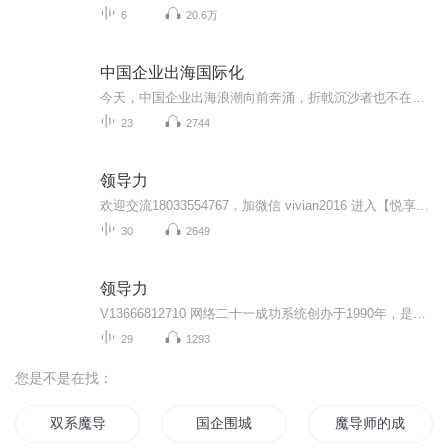
6
20.6万
中国企业出海国际化
今天，中国企业出海浪潮向前奔涌，折戟沉沙者也不在少数，中国企业走出去将面临更加复杂的国际和当地环境，将踏上一条充满难题和挑战的荆棘之路，有太多的风险需要回避和巧妙应对。世界第二大经济体、外汇储备全球第一、实施全方位的对外开放政策、全球经...
23
2744
领导力
欢迎交流18033554767，加微信 vivian2016 进入【悦享听高端学习群】，每天10分钟，唤醒你的商业智慧和生命能量。本群使命： 帮助人们实现在家庭、生意、人际关系、健康、心理、精神六个方面都得到平衡发展！欢迎加入我们 微信vivian2016 电话：18033554767 主播简介：汪广辉，企业家，财务自由人士。在2010年用一年的时间，开车自驾游遍全国，2011年10月被邀请到美国参加7.5万人规模的自由企业家庆典，与美国里根和布什总统的经济...
30
2649
领导力
V13666812710 网络二十一成功系统创办于1990年，是全球最大的领导力培训机构和最大的自由企业家联盟，也是全球最大慈善机构——宣名会主要捐赠者，助养了5万多名儿童，捐款超过了2千五百多万美元。 网络二十一成功系统由500多位企业家菁英组成智囊团，在四十多个国家和地区设立分支机构，用二十五种语言出版和发行教育和培训用的磁带CD,VCD和各种书籍，资料并定期举办...
29
1293
您是不是在找：
双系魔导
国企围城
魔导师的成王之路