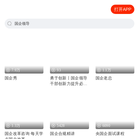
打开APP
国企领导
7.9万
93
1.1万
国企秀
勇于创新丨国企领导
国企老总
干部创新力提升必修
课
1.3万
5428
6090
国企改革咨询·每天学
国企合规精讲
央国企面试课程