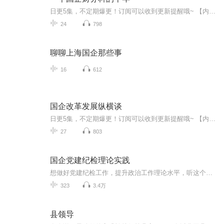
日更5集，不定期爆更！订阅可以收到更新提醒哦~ 【内容简介】 平凡的财务人对以前的工作的回忆 【作者介绍】 作者：老严讲故事 【主播介绍】 我是奇迹小说的AI主播，更新稳定，为您播讲优质小说~欢迎关注留言
24
798
聊聊上海国企那些事
16
612
国企改革发展纵横谈
日更5集，不定期爆更！订阅可以收到更新提醒哦~ 【内容简介】 本书是对国企改革的有力发声。作者基于国企的特有属性，对国企改革发展的主要问题进行了鞭辟入里的分析，涵盖了党的领导、治理结构、顶层设计、集团管控、风险防范、反腐倡廉等诸多方面。...
27
803
国企党建纪检理论实践
想做好党建纪检工作，提升政治工作理论水平，听这个就对了。有最新的党建纪检工作理论讲话。
323
3.4万
县领导