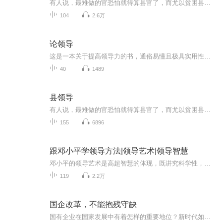
有人说，最难做的官恐怕就得算县官了，而尤以贫困县的县官为最。志存高远的腾柯文走马上任不久，就使国家级贫困县西府县的面貌为之一新，因此深受百姓信赖和上级赏识。人生之旅由此发生难以预料的变化，令人深思……
104
2.6万
论领导
这是一本关于提高领导力的书，通俗易懂且极具实用性，利用历史故事讲领导力的大问题
40
1489
县领导
有人说，最难做的官恐怕就得算县官了，而尤以贫困县的县官为最。志存高远的柯文走马上任不久，就使国家级贫困县西府县的面貌为之一新，因此深受百姓信赖和上级赏识。人生之旅由此发生难以预料的变化，令人深思......
155
6896
跟邓小平学领导方法|领导艺术|领导智慧
邓小平的领导艺术是高超智慧的体现，既讲究科学性，又有人性嘛。邓小平的领导风范是胆识与实际的统一，具有鲜明的实践特征和开拓进取精神。邓小平的领导风格既果决又准确。既大胆稳重又善于突破陈规，既有原则性又有灵活性，既注重方针又讲究方法，是驾驭...
119
2.2万
国企改革，不能抱残守缺
国有企业在国家发展中有着怎样的重要地位？新时代如何做强做优做大国有企业？