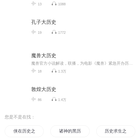
13
1088
孔子大历史
19
1772
魔兽大历史
魔兽官方小说解读，联播，为电影《魔兽》紧急开办历史补习班。 史诗般的故事等你来听！
18
1.3万
敦煌大历史
86
1.4万
您是不是在找：
侠在历史之战国风云
诸神的黑历史
历史求生之路