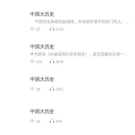
中国大历史
中国历史典籍浩如烟海，常使初学者不得其门而入。作者倡导“大历史”（macro-history），主张利用归纳法将现有史料高度压缩，先构成一个简明而前后连贯的纳领，然后在与欧美史比较的基础上加以研究。本书从技术的角度分析中国历史的进程，着眼于现代型的经济体制如何为传统社会所不容，以及是何契机使其在中国土地上落脚。 为什么称为“中国大历史”？中国过去150年内经过人类历史上规模最大的一次革命，从一个闭关自守中世纪的国家蜕变而为一个现代国家，影响到10亿人口的思...
37
2.4万
中国大历史
本书原名《自修适用白话本国史》，是吕思勉先生第一部通史著作，1923年由上海商务印书馆初版发行，并一再重印，是民国时期发行量最大的一部中国通史。全书按中国历史社会的变迁划分为：上古史、中古史、近古史、近世史、现代史五个不同的时期，详细地记叙...
270
9276
中国大历史
29
1971
中国大历史
16
678