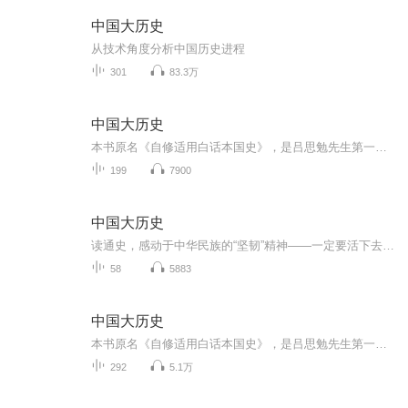
中国大历史
从技术角度分析中国历史进程
301
83.3万
中国大历史
本书原名《自修适用白话本国史》，是吕思勉先生第一部通史著作，1923年由上海商务印书馆初版发行，并一再重印，是民国时期发行量最大的一部中国通史。全书按中国历史社会的变迁划分为：上古史、中古史、近古史、近世史、现代史五个不同的时期，详细地记叙...
199
7900
中国大历史
读通史，感动于中华民族的“坚韧”精神——一定要活下去，一定要更好的活下去。坚韧的目的只为一个字：生。作者：吕思勉
58
5883
中国大历史
本书原名《自修适用白话本国史》，是吕思勉先生第一部通史著作，1923年由上海商务印书馆初版发行，并一再重印，是民国时期发行量最大的一部中国通史。全书按中国历史社会的变迁划分为：上古史、中古史、近古史、近世史、现代史五个不同的时期，详细地记叙...
292
5.1万