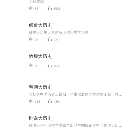
了解敦煌
87
5928
颠覆大历史
颠覆大历史，重新解读你心中的历史
35
2214
敦煌大历史
83
4633
明朝大历史
明朝是中国历史上最后一个由汉族建立的封建王朝，共传16帝，建立于公元1368年，亡于公元1644年，享国276年。本书融明代政治、经济、社会、文化与一体，深刻揭示了明代历史的基本面貌和社会发展脉络，是学习和了解明史的必读之书。 本书是吴晗先生在中央高...
118
4294
剧说大历史
秒懂百科和明智学堂联合出品的的知识专栏《剧说大历史》。将定期对热播历史剧背后的历史知识、人物原型进行解读，让你在追剧看剧的同时，了解新知识，增加新认知！