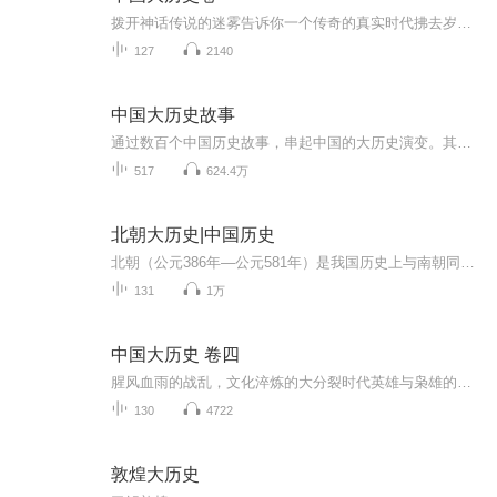
拨开神话传说的迷雾告诉你一个传奇的真实时代拂去岁月的尘埃，拨开历史的迷雾。在细节里读懂中国历史，在历史中寻找人生智慧。
127
2140
中国大历史故事
通过数百个中国历史故事，串起中国的大历史演变。其实历史是什么，由什么构成的？其实就是一个个人的经历，一个个故事组成的。每个故事和每个人的经历就如同海洋里的水滴，我们不可能知道所有的事情和人物。通过提取每个时期的关键事件或者故事，让我们更...
517
624.4万
北朝大历史|中国历史
北朝（公元386年—公元581年）是我国历史上与南朝同时代的北方王朝的总称，其中包括了北魏、北齐、北周等数个王朝（北隋由于在北朝的基础之上，灭亡南朝，完成了统一大业，所以被史学家们单独称为隋朝）。北朝结束了我国从八王之乱起，将近一百五十年的中...
131
1万
中国大历史 卷四
腥风血雨的战乱，文化淬炼的大分裂时代英雄与枭雄的舞台谋士与名士的赞歌明主与昏君的更替
130
4722
敦煌大历史