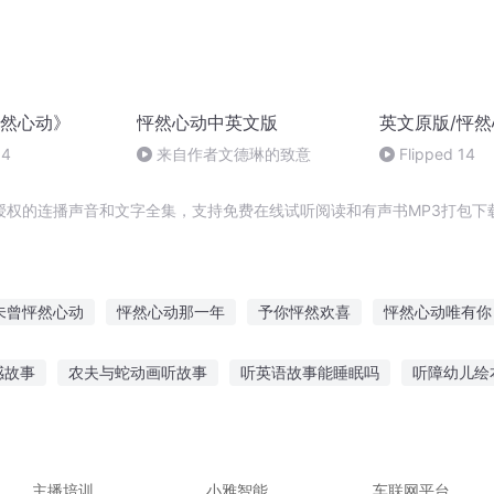
然心动》
怦然心动中英文版
英文原版/怦
4
来自作者文德琳的致意
Flipped 14
授权的连播声音和文字全集，支持免费在线试听阅读和有声书MP3打包下
未曾怦然心动
怦然心动那一年
予你怦然欢喜
怦然心动唯有你
草莽
借你怦然心动的爱情如往昔
怦然婚动老婆高高在上
你赠
感故事
农夫与蛇动画听故事
听英语故事能睡眠吗
听障幼儿绘
怦然心动的那一瞬间
怦然仙动
怦然情动影帝矜持点
怦然心动
能冲动的成语
听青柠讲故事
嘟拉小故事听的
民国约稿故事在
听168
秋天系列故事在线听
主播培训
小雅智能
车联网平台