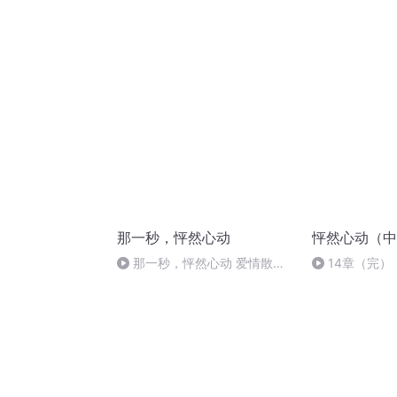
婚
那一秒，怦然心动
怦然心动（中
那一秒，怦然心动 爱情散文
14章（完）
59 透过酒精说爱你（二十二）
（完）