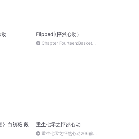
然心动
Flipped|(怦然心动）
Chapter Fourteen:Basket
Boys
喜》白初薇 段
重生七零之怦然心动
重生七零之怦然心动266前世