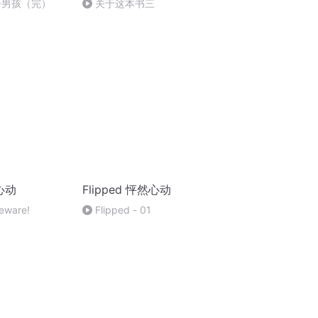
子男孩（完）
关于这本书三
然心动
Flipped 怦然心动
eware!
Flipped - 01