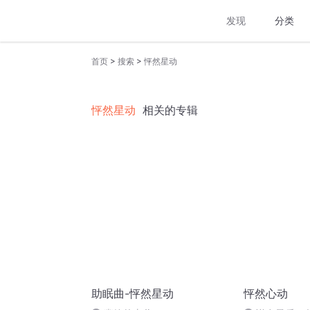
发现
分类
>
>
首页
搜索
怦然星动
怦然星动
相关的专辑
助眠曲-怦然星动
怦然心动