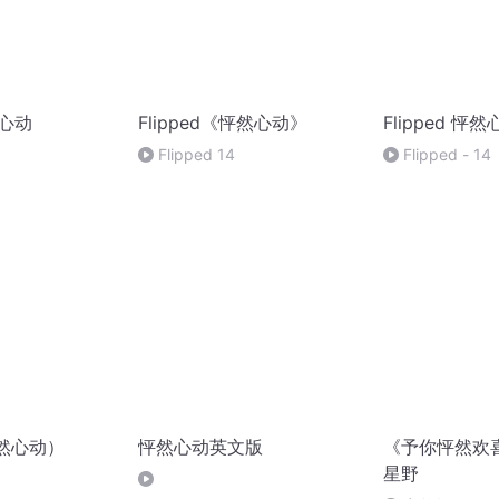
然心动
Flipped《怦然心动》
Flipped 怦
Flipped 14
Flipped - 14
（怦然心动）
怦然心动英文版
《予你怦然欢
星野