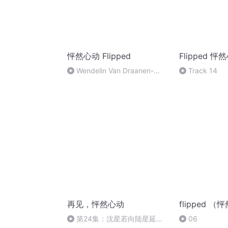
怦然心动 Flipped
Flipped 怦
Wendelin Van Draanen-
Track 14
Flipped 7 of 7 怦然心动
再见，怦然心动
flipped 
第24集：沈星若向陆星延求
06