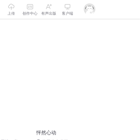
上传
创作中心
有声出版
客户端
怦然心动