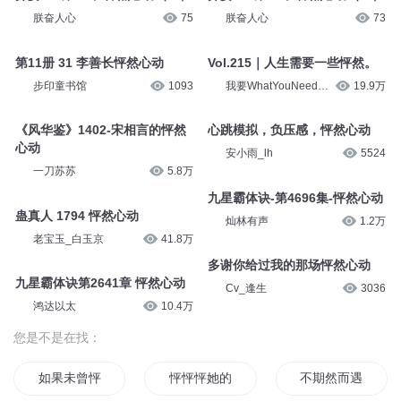
朕奋人心
75
朕奋人心
73
第11册 31 李善长怦然心动
Vol.215｜人生需要一些怦然。
步印童书馆
1093
我要WhatYouNeed播
19.9万
客
《风华鉴》1402-宋相言的怦然
心跳模拟，负压感，怦然心动
心动
安小雨_lh
5524
一刀苏苏
5.8万
九星霸体诀-第4696集-怦然心动
蛊真人 1794 怦然心动
灿林有声
1.2万
老宝玉_白玉京
41.8万
多谢你给过我的那场怦然心动
九星霸体诀第2641章 怦然心动
Cv_逢生
3036
鸿达以太
10.4万
您是不是在找：
如果未曾怦然心动
怦怦怦她的心跳
不期然而遇