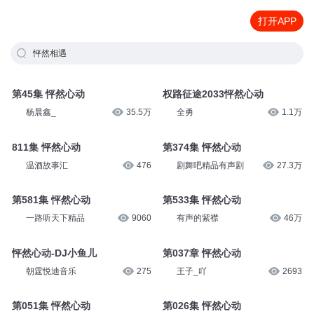
打开APP
怦然相遇
第45集 怦然心动
权路征途2033怦然心动
杨晨鑫_
35.5万
全勇
1.1万
811集 怦然心动
第374集 怦然心动
温酒故事汇
476
剧舞吧精品有声剧
27.3万
第581集 怦然心动
第533集 怦然心动
一路听天下精品
9060
有声的紫襟
46万
怦然心动-DJ小鱼儿
第037章 怦然心动
朝霆悦迪音乐
275
王子_吖
2693
第051集 怦然心动
第026集 怦然心动