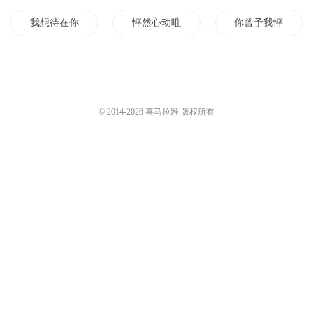
我想待在你的怦怦里边
怦然心动唯有你
你曾予我怦然心动
怦然婚动穆少情深似海
怦然心动之草莽
怦然星动
怦然婚动
对你怦然心动的那一瞬间
允你怦然无余生
© 2014-
2026
喜马拉雅 版权所有
怦然情动影帝矜持点
一生的怦然心动
予你怦然欢喜
怦然心动之娱乐圈
借你怦然心动的爱情如往昔
你赠我怦然心动
怦然仙动
怦然心动那一年