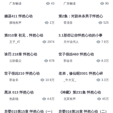
广东畅读
43
广东畅读
90
嫡谋411 怦然心动
第2集：对剧本杀男子怦然心
掷地有声
2万
零清音
525
第010章 初见，怦然心动
3.1那些让你怦然心动的小事
王子_吖
2974
天中说书人
7.9万
诛罚 218章 怦然心动
世子很凶460 怦然心动
云卧载尘
678
郭金非
8.3万
世子很凶210 怦然心动
老弟，修仙呢0301 怦然心碎
郭金非
10.9万
_牛大宝_
3.3万
黑冰 013 怦然心动
《神藏》第231集 怦然心动
热剧场
4.6万
北冥有声
45万
弃婴015第15章 怦然心动（一）
弃婴016第16章 怦然心动（二）