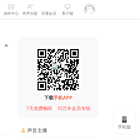
创作中心
有声出版
开通会员
客户端
下载
手机APP
7天免费畅听
10万本会员专辑
手机版
声音主播