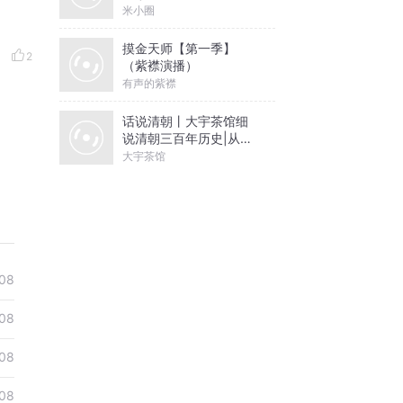
米小圈
摸金天师【第一季】
2
（紫襟演播）
有声的紫襟
话说清朝丨大宇茶馆细
说清朝三百年历史|从努
尔哈赤到末代皇帝溥仪|
大宇茶馆
康熙雍正乾隆
08
08
08
08