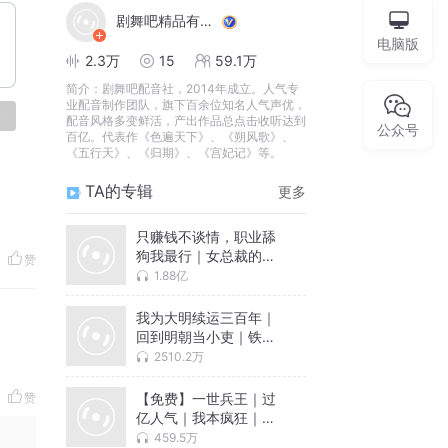
剧舞吧精品有声剧
电脑版
2.3万
15
59.1万
简介：
剧舞吧配音社，2014年成立。人气专
业配音制作团队，旗下百余位知名人气声优，
论
配音风格多变鲜活，产出作品总点击收听达到
公众号
百亿。代表作《色遍天下》、《朔风歌》、
《五行天》、《归期》、《宫妃记》等。
TA的专辑
更多
只赚钱不谈情，职业舔
狗我最行｜女总裁的上
赞
门女婿逆袭
1.88亿
我为大明续运三百年｜
回到明朝当小吏｜铁血
残明
2510.2万
【免费】一世兵王｜过
赞
亿人气｜我本疯狂｜爆
款热血爽文
459.5万