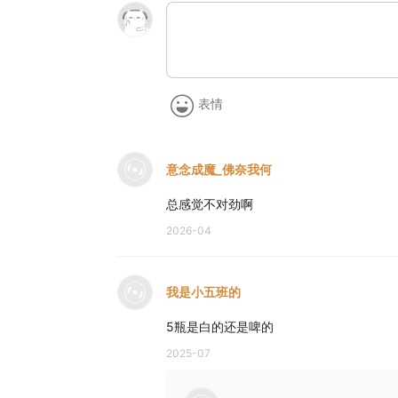
表情
意念成魔_佛奈我何
总感觉不对劲啊
2026-04
我是小五班的
5瓶是白的还是啤的
2025-07