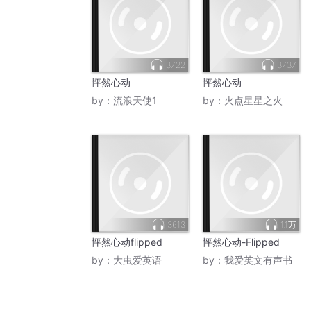
3722
3737
怦然心动
怦然心动
by：
流浪天使1
by：
火点星星之火
3613
1.1万
怦然心动flipped
怦然心动-Flipped
by：
大虫爱英语
by：
我爱英文有声书