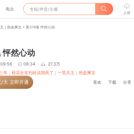
电台
上传
>
王｜热血爽文
第374集 怦然心动
集 怦然心动
:09:56
08:34
27.3万
三年，校花女友到处说我死了｜一世兵王｜热血爽文
元/天 立即开通
喜欢
下载
分享