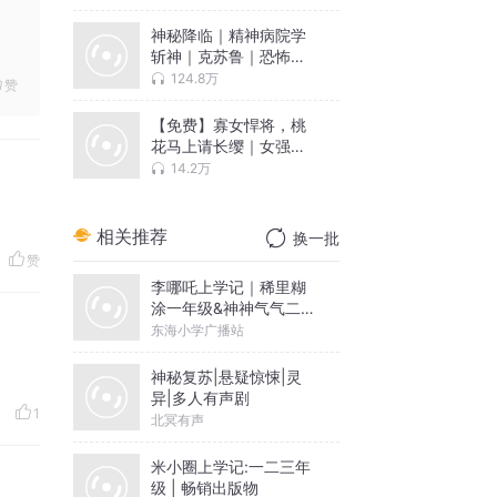
神秘降临｜精神病院学
斩神｜克苏鲁｜恐怖灵
异悬疑
124.8万
赞
【免费】寡女悍将，桃
花马上请长缨｜女强穿
越甜宠｜边关将军
14.2万
相关推荐
换一批
赞
李哪吒上学记｜稀里糊
涂一年级&神神气气二年
级
东海小学广播站
神秘复苏|悬疑惊悚|灵
异|多人有声剧
1
北冥有声
米小圈上学记:一二三年
级 | 畅销出版物