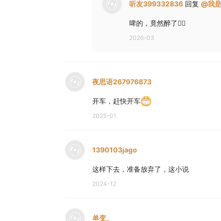
听友399332836
回复
@
我
啤的，竟然醉了😵‍💫
2026-03
夜思语267976873
开车，赶快开车
2025-01
1390103jago
这样下去，准备放弃了，这小说
2024-12
单变_