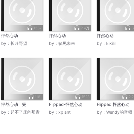
1532
2.4万
怦然心动
怦然心动
怦然心动
by：
长吟野望
by：
毓见未来
by：
kikilili
1181
1528
2.
怦然心动丨完
Flipped-怦然心动
Flipped 怦然心动
by：
起不了床的那青
by：
xplant
by：
Wendy的音频