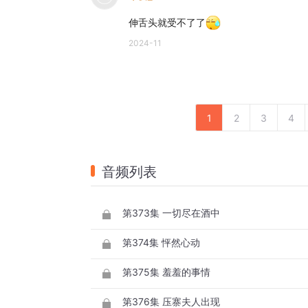
伸舌头就受不了了
2024-11
1
2
3
4
音频列表
第373集 一切尽在酒中
第374集 怦然心动
第375集 羞羞的事情
第376集 压寨夫人出现