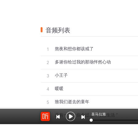
音频列表
熬夜和想你都该戒了
1
多谢你给过我的那场怦然心动
2
小王子
3
暖暖
4
致我们逝去的童年
5
喜马拉雅
总有一天，你会过上 ” 理想生活 “
6
爱睡懒觉的北极熊先生
7