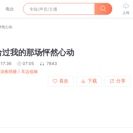
电台
上传
怦然心动
给过我的那场怦然心动
:17:36
07:05
7843
·深夜哄睡丨耳边低喃
喜欢
下载
分享