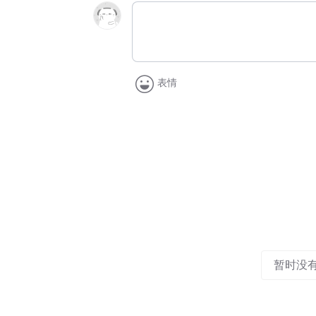
表情
暂时没