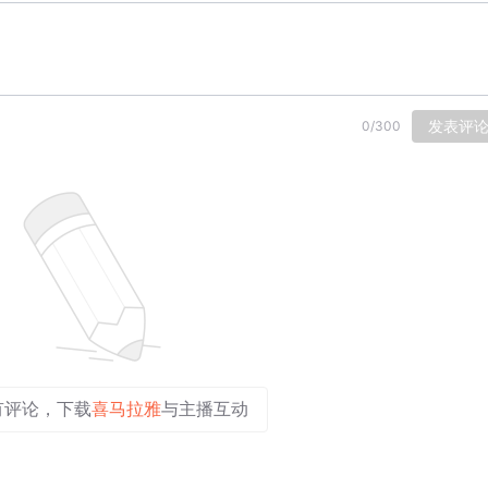
发表评
0
/
300
有评论，下载
喜马拉雅
与主播互动