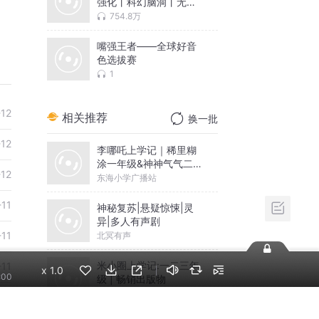
强化丨科幻脑洞丨无限
流丨智商在线 | 多人有
754.8万
声剧
嘴强王者——全球好音
色选拔赛
1
-12
相关推荐
换一批
-12
李哪吒上学记｜稀里糊
涂一年级&神神气气二年
-12
级
东海小学广播站
-11
神秘复苏|悬疑惊悚|灵
异|多人有声剧
-11
北冥有声
米小圈上学记:一二三年
-11
x
1.0
:00
级 | 畅销出版物
米小圈
-11