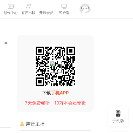
创作中心
有声出版
开通会员
客户端
下载
手机APP
7天免费畅听
10万本会员专辑
手机版
声音主播