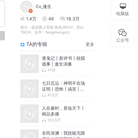
Cv_逢生
电脑版
1.4万
46
18.3万
简介：
提供新人答疑 角色260/H、旁白
150/H、合作：fengshengszz
论
公众号
TA的专辑
更多
逐鬼记丨新评书丨校园
诡事 | 逢生演播
1118
七日厄运：神明不在场
证明丨恐怖丨搞笑 | 逢
生演播
41.5万
人在秦时，君临天下丨
精品多播
102.5万
全民深渊：我技能无限