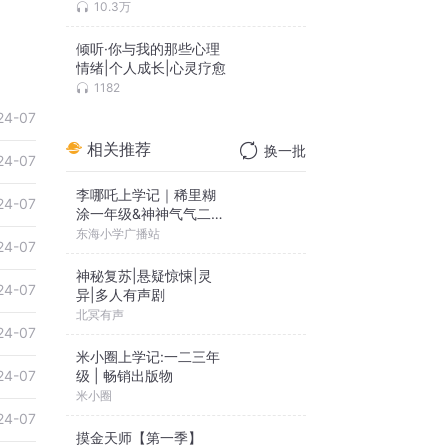
人生法则
10.3万
倾听·你与我的那些心理
情绪|个人成长|心灵疗愈
1182
24-07
相关推荐
换一批
24-07
李哪吒上学记｜稀里糊
24-07
涂一年级&神神气气二年
级
东海小学广播站
24-07
神秘复苏|悬疑惊悚|灵
24-07
异|多人有声剧
北冥有声
24-07
米小圈上学记:一二三年
级 | 畅销出版物
24-07
米小圈
24-07
摸金天师【第一季】