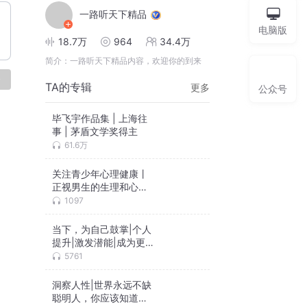
一路听天下精品
电脑版
18.7万
964
34.4万
简介：
一路听天下精品内容，欢迎你的到来
论
TA的专辑
更多
公众号
毕飞宇作品集 | 上海往
事 | 茅盾文学奖得主
61.6万
关注青少年心理健康丨
正视男生的生理和心理
成长&积极
1097
当下，为自己鼓掌|个人
提升|激发潜能|成为更好
自己
5761
洞察人性|世界永远不缺
聪明人，你应该知道的