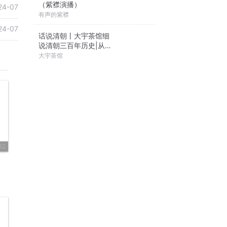
（紫襟演播）
24-07
有声的紫襟
24-07
话说清朝丨大宇茶馆细
说清朝三百年历史|从努
尔哈赤到末代皇帝溥仪|
大宇茶馆
康熙雍正乾隆
32