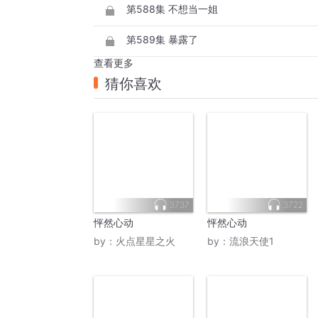
第588集 不想当一姐
第589集 暴露了
查看更多
猜你喜欢
3737
3722
怦然心动
怦然心动
by：
火点星星之火
by：
流浪天使1