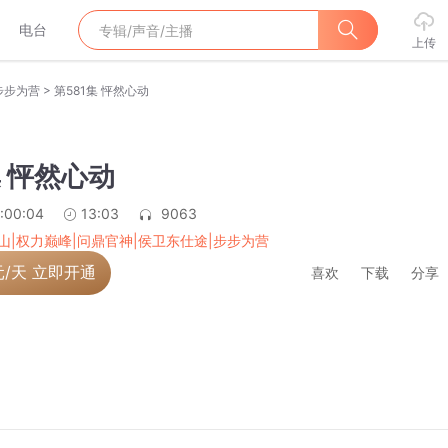
电台
上传
>
步步为营
第581集 怦然心动
集 怦然心动
:00:04
13:03
9063
山|权力巅峰|问鼎官神|侯卫东仕途|步步为营
元/天 立即开通
喜欢
下载
分享