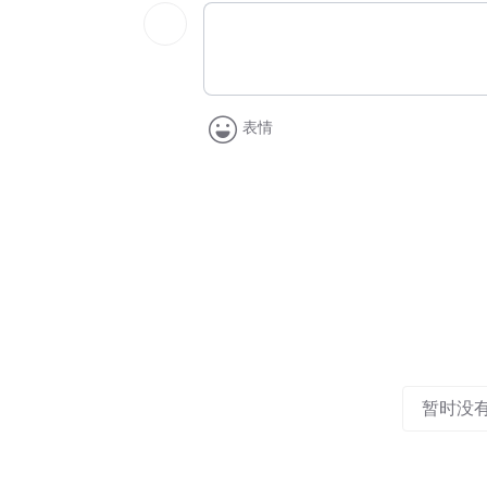
表情
暂时没