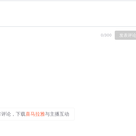
发表评
0
/
300
有评论，下载
喜马拉雅
与主播互动