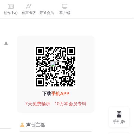
创作中心
有声出版
开通会员
客户端
下载
手机APP
7天免费畅听
10万本会员专辑
手机版
声音主播