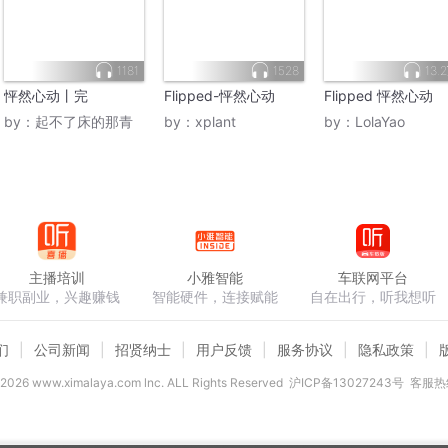
1181
1528
13.
怦然心动丨完
Flipped-怦然心动
Flipped 怦然心动
by：
起不了床的那青
by：
xplant
by：
LolaYao
主播培训
小雅智能
车联网平台
兼职副业，兴趣赚钱
智能硬件，连接赋能
自在出行，听我想听
们
公司新闻
招贤纳士
用户反馈
服务协议
隐私政策
2026
www.ximalaya.com lnc. ALL Rights Reserved
沪ICP备13027243号
客服热线