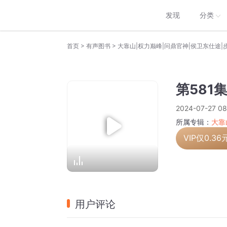
发现
分类
>
>
首页
有声图书
大靠山|权力巅峰|问鼎官神|侯卫东仕途|
第581
2024-07-27 08
所属专辑：
大靠
VIP仅
0.36
用户评论