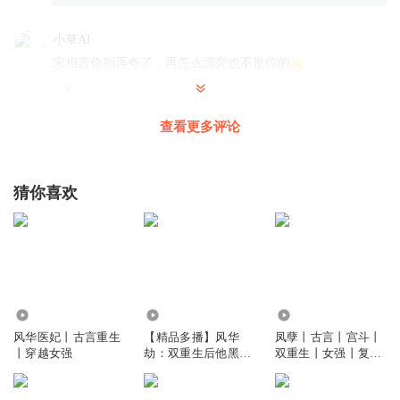
小草AI
宋相言你别再夸了，再怎么漂亮也不是你的
回复
2024-07-13
6
查看更多评论
了知无我知了
回复 @
小草AI
:
夸夸心里平衡
甜甜的夕颜
猜你喜欢
作者为什么要这样对待宋相言呢？ 多好的一位小王爷呀！ 他
完全可以担起主角的呀，来个长篇番外，给他安排那个贴心
的沈姑娘不好吗？ 哎呀呀！！！结局怎样？
回复
2024-08-27
6
醴酽无声清笛幽幽
9.56万
6.73万
22.77万
风华医妃丨古言重生
【精品多播】风华
凤孽丨古言丨宫斗丨
宋相言怦然心动了，动了也是白动
丨穿越女强
劫：双重生后他黑化
双重生丨女强丨复仇
回复
2024-07-13
4
了|双重生复仇|虐渣
虐渣丨相爱相杀
爽文