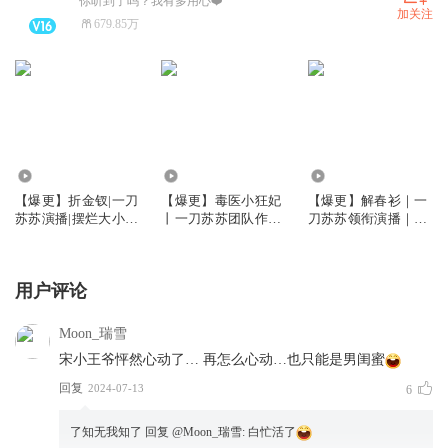
你听到了吗？我有多用心❤️
加关注
679.85万
3714.27万
926.79万
1472.20万
【爆更】折金钗|一刀
【爆更】毒医小狂妃
【爆更】解春衫｜一
苏苏演播|摆烂大小姐
丨一刀苏苏团队作品
刀苏苏领衔演播｜古
反向带飞全家|古言重
丨古言穿越甜宠丨
言重生｜VIP免费多
生|多人有声剧
VIP免费多人有声剧
人有声剧
用户评论
Moon_瑞雪
宋小王爷怦然心动了… 再怎么心动…也只能是男闺蜜
回复
2024-07-13
6
了知无我知了
回复 @
Moon_瑞雪
:
白忙活了