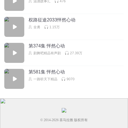
温酒故事汇
476
难为宋相炎对温婉这份真心了
回复
2024-07-13
3
权路征途2033怦然心动
全勇
1.15万
白衣翩翩夜倾城
小王爷陷得太深怎么办啊，多可爱的人啊给沈宁多好
回复
2025-02-05
3
第374集 怦然心动
剧舞吧精品有声剧
27.39万
第581集 怦然心动
一路听天下精品
9070
© 2014-
2026
喜马拉雅 版权所有