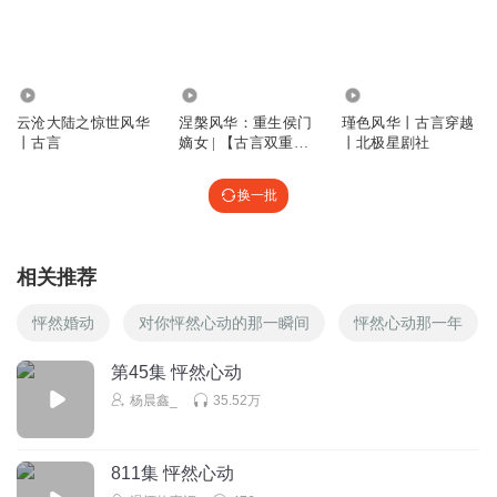
铁三角的小曼
宋小王爷你还是当男闺蜜比较好
回复
2024-07-13
5
759
6.52万
197.98万
云沧大陆之惊世风华
涅槃风华：重生侯门
瑾色风华丨古言穿越
小草AI
丨古言
嫡女 | 【古言双重生
丨北极星剧社
皇帝在皇宫要是也能丢的话，那他的皇位是真的做到头了
爽文】【多播】 复仇
虐渣 爽文
回复
2024-07-13
4
换一批
阿文0214
哈哈哈哈，萧彦这招数，让皇帝也丢了
相关推荐
回复
2024-07-13
3
怦然婚动
对你怦然心动的那一瞬间
怦然心动那一年
维尼小小笨
第45集 怦然心动
萧臣只是坐牢还没死！
戚风这话真是把宋相言的心扎成筛
杨晨鑫_
35.52万
子了
回复
2024-07-13
4
811集 怦然心动
了知无我知了