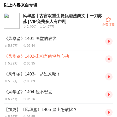
以上内容来自专辑
风华鉴丨古言双重生复仇虐渣爽文丨一刀苏
苏 | VIP免费多人有声剧
免费订阅
2.40亿
14.57万
《风华鉴》1401-画堂的底线
5.89万
06:44
《风华鉴》1402-宋相言的怦然心动
5.89万
06:35
《风华鉴》1403-一起过来咬！
5.82万
06:09
《风华鉴》1404-他不想去
5.75万
06:16
【加更】《风华鉴》1405-皇上怎敢比？
5.76万
06:55