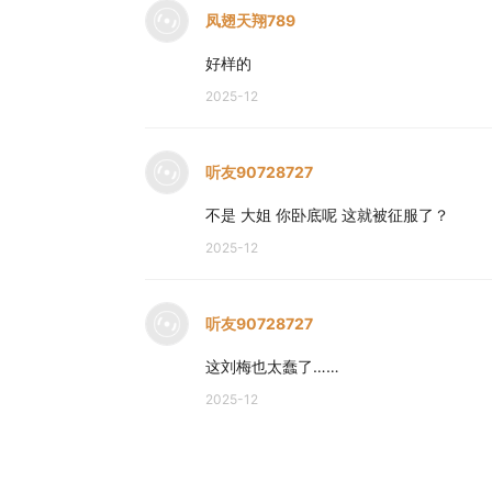
凤翅天翔789
好样的
2025-12
听友90728727
不是 大姐 你卧底呢 这就被征服了？
2025-12
听友90728727
这刘梅也太蠢了……
2025-12