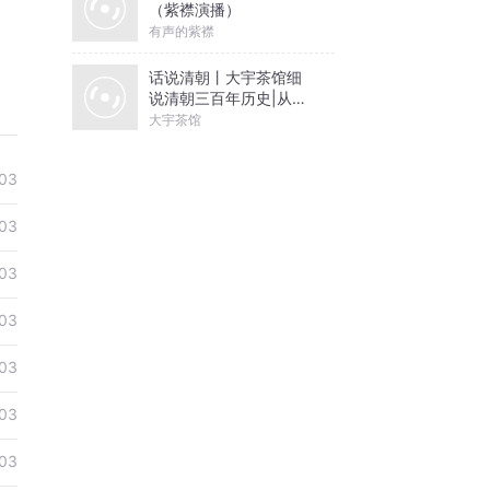
（紫襟演播）
有声的紫襟
话说清朝丨大宇茶馆细
说清朝三百年历史|从努
尔哈赤到末代皇帝溥仪|
大宇茶馆
康熙雍正乾隆
03
03
03
03
03
03
03