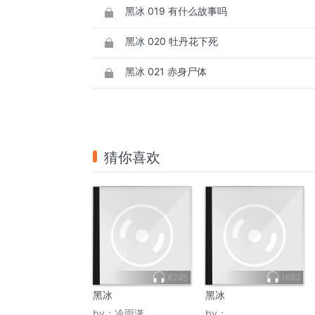
黑冰 019 有什么故事吗
黑冰 020 牡丹花下死
黑冰 021 赤身尸体
猜你喜欢
6245
1693
黑冰
黑冰
by：
冷雨潇
by：