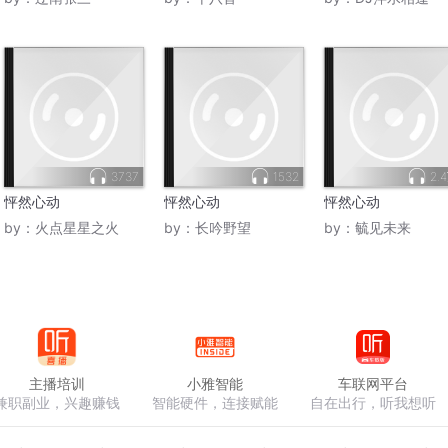
3737
1532
2.
怦然心动
怦然心动
怦然心动
by：
火点星星之火
by：
长吟野望
by：
毓见未来
主播培训
小雅智能
车联网平台
兼职副业，兴趣赚钱
智能硬件，连接赋能
自在出行，听我想听