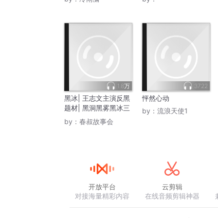
1.8万
3722
黑冰| 王志文主演反黑
怦然心动
题材| 黑洞黑雾黑冰三
by：
流浪天使1
部曲
by：
春叔故事会
开放平台
云剪辑
对接海量精彩内容
在线音频剪辑神器