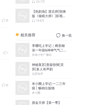
影视原著精品有声
24.7万
【热剧场】渡念师|惊悚
版《催眠大师》|影视原
著悬疑多人剧
19.8万
赞
相关推荐
换一批
李哪吒上学记｜稀里糊
涂一年级&神神气气二年
1
级
东海小学广播站
神秘复苏|悬疑惊悚|灵
异|多人有声剧
北冥有声
米小圈上学记:一二三年
赞
级 | 畅销出版物
米小圈
摸金天师【第一季】