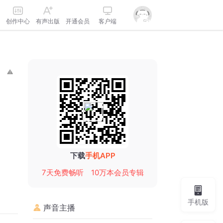
创作中心
有声出版
开通会员
客户端
下载
手机APP
7天免费畅听
10万本会员专辑
手机版
声音主播