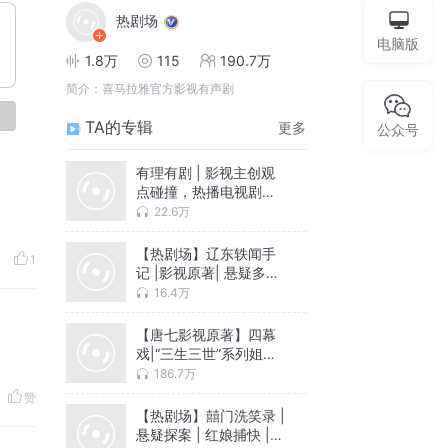
热剧场
电脑版
1.8万
115
190.7万
简介：
喜马拉雅官方影视有声剧
论
TA的专辑
更多
公众号
有理有剧 | 影视主创观
点碰撞，热播电视剧幕
后故事大爆料
22.6万
【热剧场】辽东轶闻手
1
记 |影视原著| 悬疑多人
剧| 东北往事
16.4万
【唐七影视原著】四幕
戏|“三生三世”系列姐妹
篇|精品有声剧
186.7万
赞
【热剧场】囍门洗笑录 |
悬疑探案 | 红娘捕快 |