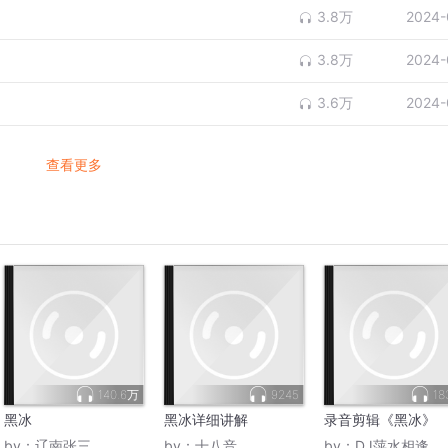
3.8万
2024-
3.8万
2024-
3.6万
2024-
查看更多
140.6万
9245
18
黑冰
黑冰详细讲解
录音剪辑《黑冰》
by：
辽南张三
by：
十八音
by：
DJ萍水相逢