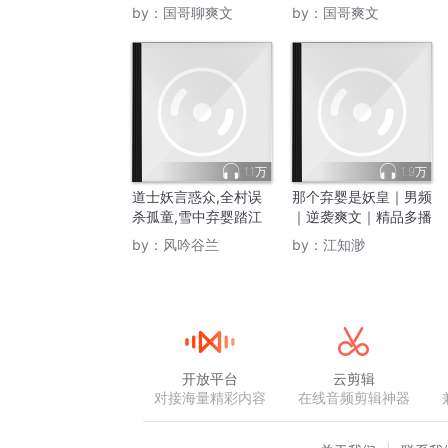
by：
国哥聊爽文
by：
国哥爽文
1.1万
1.9万
道士妖言惑众,全村误
那个弃婴是妖皇｜男频
杀孤童,雪中弃婴踏江
｜逆袭爽文｜精品多播
湖
｜真人录制
by：
风吟谷兰
by：
江知渺
开放平台
云剪辑
对接海量精彩内容
在线音频剪辑神器