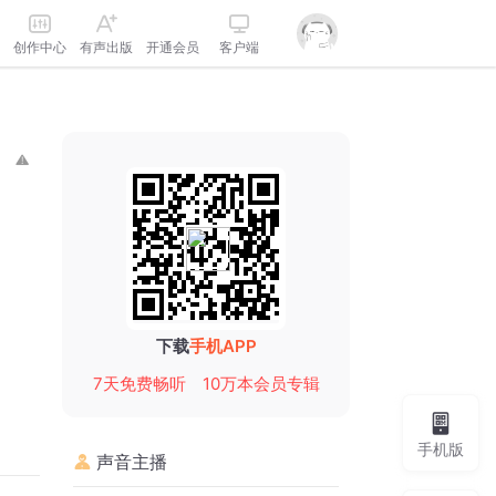
创作中心
有声出版
开通会员
客户端
下载
手机APP
7天免费畅听
10万本会员专辑
手机版
声音主播