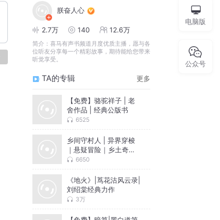
朕奋人心
电脑版
2.7万
140
12.6万
简介：
喜马有声书频道月度优质主播，愿与各
位听友分享每一个精彩故事，期待能给您带来
论
听觉享受。
公众号
TA的专辑
更多
【免费】骆驼祥子 | 老
舍作品 | 经典公版书
6525
乡间守村人 | 异界穿梭
｜悬疑冒险｜乡土奇幻
｜双界纠葛
6650
《地火》|茑花沽风云录|
刘绍棠经典力作
3万
【免费】暗算|黑白道第