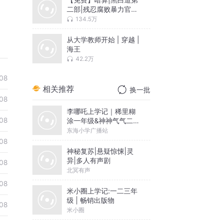
二部|残忍腐败暴力官场
潜规则
134.5万
从大学教师开始 | 穿越 |
海王
42.2万
08
相关推荐
换一批
08
李哪吒上学记｜稀里糊
08
涂一年级&神神气气二年
级
东海小学广播站
08
神秘复苏|悬疑惊悚|灵
异|多人有声剧
08
北冥有声
08
米小圈上学记:一二三年
级 | 畅销出版物
08
米小圈