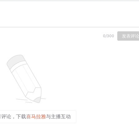
发表评
0
/
300
有评论，下载
喜马拉雅
与主播互动