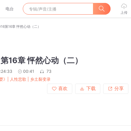
电台
上传
016第16章 怦然心动（二）
6第16章 怦然心动（二）
:24:33
00:41
73
婴》| 人性悲歌 | 乡土裂变录
喜欢
下载
分享