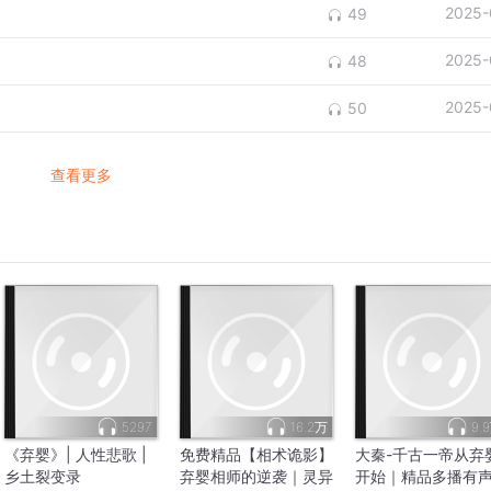
2025-
49
2025-
48
2025-
50
查看更多
5297
16.2万
9.
《弃婴》| 人性悲歌 |
免费精品【相术诡影】
大秦-千古一帝从弃
乡土裂变录
弃婴相师的逆袭｜灵异
开始｜精品多播有