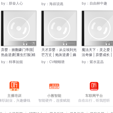
｜相术｜
by：
朕奋人心
by：
自由林中趣
by：
海叔说诡
1.6万
8892
1
弃婴：掀翻豪门帝国|
天才弃婴：从尘埃到光
魔法天下：灵之爱 |
热血逆袭|重生打脸|精
芒万丈 | 炮灰逆袭 | 嫡
法奇缘 | 弃婴成长 |
品多人有声剧
女 | 爆更
秘身世 | 爱恨纠葛
by：
柿事如懿
by：
CV蝈蝈塘
by：
紫水蓝晶
主播培训
小雅智能
车联网平台
兼职副业，兴趣赚钱
智能硬件，连接赋能
自在出行，听我想听