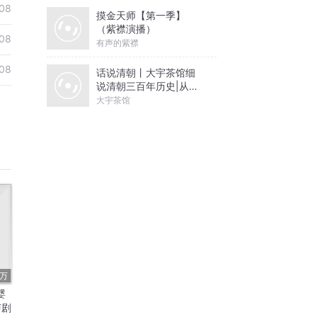
08
摸金天师【第一季】
（紫襟演播）
08
有声的紫襟
08
话说清朝丨大宇茶馆细
说清朝三百年历史|从努
尔哈赤到末代皇帝溥仪|
大宇茶馆
康熙雍正乾隆
9万
婴
声剧