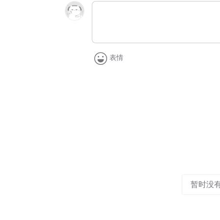
表情
暂时没