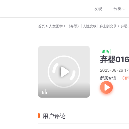
发现
分类
>
>
>
首页
人文国学
《弃婴》| 人性悲歌 | 乡土裂变录
弃婴
弃婴01
2025-08-26 17
所属专辑：
《弃
用户评论