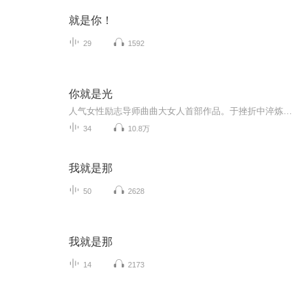
就是你！
29
1592
你就是光
人气女性励志导师曲曲大女人首部作品。于挫折中淬炼出至臻感言，在凡尘中被验证的人生哲学。
34
10.8万
我就是那
50
2628
我就是那
14
2173