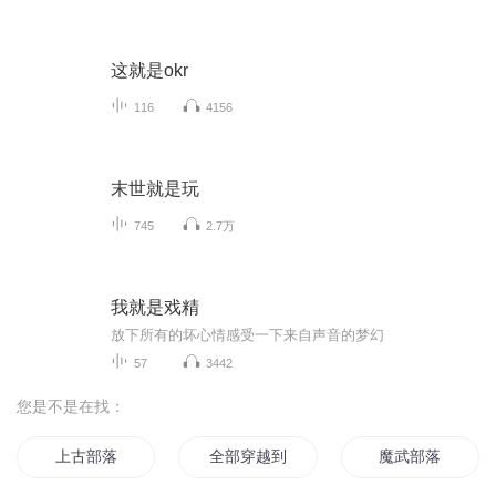
这就是okr
116
4156
末世就是玩
745
2.7万
我就是戏精
放下所有的坏心情感受一下来自声音的梦幻
57
3442
您是不是在找：
上古部落
全部穿越到异界
魔武部落