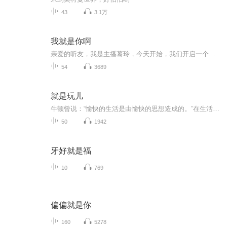
43
3.1万
我就是你啊
亲爱的听友，我是主播蓦玲，今天开始，我们开启一个新的篇章，走近他人内心的7项修炼，自他沟通心理学扛鼎之作，为心灵提供盔甲和武器。快速化解对立冲突，让沟通变成一件小事。真正走进他人内心时，才是解决问题的开始。一份来自古代国王的沟通智慧。
54
3689
就是玩儿
牛顿曾说：“愉快的生活是由愉快的思想造成的。”在生活中，我们不难发现，那些每天都充满热情、活力四射的人们，大抵都拥有一个豁达的空杯心态。日本畅销书作家松浦弥太郎在新书《就是玩儿》中，通过对生活、工作、交友以及童年时期的甜蜜回忆里，道出“...
50
1942
牙好就是福
10
769
偏偏就是你
160
5278