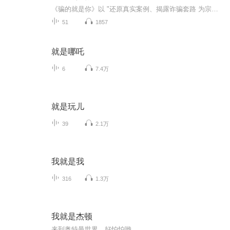
《骗的就是你》以 "还原真实案例、揭露诈骗套路 为宗旨，权威解读，全方位、多角度地展现各类诈骗犯罪的作案手法、危害后果和防范要点。通过真实案例的还原，让观众直观感受诈骗犯罪的危害，提高警惕性和防范意识、揭露套路，精准防范，深入剖析各类诈骗...
51
1857
就是哪吒
6
7.4万
就是玩儿
39
2.1万
我就是我
316
1.3万
我就是杰顿
来到奥特曼世界，好怕怕哟