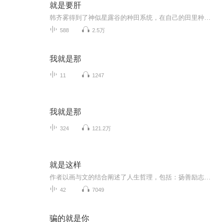
就是要肝
韩齐雾得到了神似星露谷的种田系统，在自己的田里种田，钓鱼，挖矿时可以得到高品质的战利品，同时他还能制造各种超高品质的农用器械，并且他享受的还是加载了东方M...电子音更新快电子音更新快电子音更新快电子音更新快电子音更新快电子音更新快电子音更...
588
2.5万
我就是那
11
1247
我就是那
324
121.2万
就是这样
作者以画与文的结合阐述了人生哲理，包括：扬善励志、观察世间、随机应缘、显正辨邪、舍妄求真、本地风光等内容。
42
7049
骗的就是你