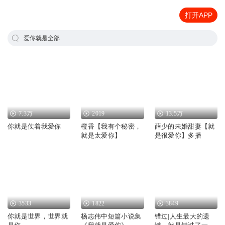
打开APP
爱你就是全部
7.3万
2019
13.5万
你就是仗着我爱你
橙香【我有个秘密，
薛少的未婚甜妻【就
就是太爱你】
是很爱你】多播
3533
1822
3849
你就是世界，世界就
杨志伟中短篇小说集
错过|人生最大的遗