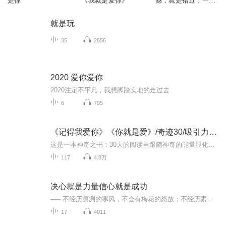
是你
《我就是爱你》
憾，就是错过了一个
爱你的人！
就是玩
35
2656
2020 爱你爱你
2020注定不平凡，我想脚踏实地的走过去
6
795
《记得我爱你》《你就是爱》/奇迹30/吸引力法则
这是一本神奇之书：30天的阅读里跟随神奇的能量显化，探索和练习轻而易举的实现无暇的健康、轻而易举的财富丰盛，顺滑甜蜜的关系，让你的人生朝向自在又丰盛。
117
4.8万
决心就是力量信心就是成功
----- 不经历凛冽的寒风，不会有梅花的怒放；不经历素裹的寒霜，不会有翠竹的坚韧，不经历厚重的白雪，不会有青松的挺直；不经历寒冷的冬天，不会有明媚的春天 ！脚踏实地走好每一天，每一个现在，都是我们以后的记忆。以平常之心，接受已发生的事。以宽阔之心，包容对不起你的人。不要爱上一个漂亮的人， 而要爱上一个使你的生活变漂亮的人。在一切变好之前，我们总要经历一些不开心的日子，这段日子也许很长，也许只是一觉醒来，所以耐心点，给好运一点时间。你好，2018，希望这一年过得好一点，愿你我都能被世界温柔以待。我们要学会为自己的错误买单，做个有责任的人，这样我们才会成长！ ------欢迎前来咨询创业 微信：13624844681
17
4011