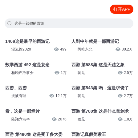
打开APP
这是一部假的西游
1406这是最早的西游记
人到中年就是一部西游记
澄岚馆2020
499
阿哈东北
80.2万
数学西游 492 这是妄念
西游 第588集 这是天谴之象
柏晓声故事会
1万
聴见
2.5万
西游、西游
西游 第543集 哟，这是求饶了
波波有理
12.1万
聴见
2.7万
看，这是一部烂片
西游 第700集 这是什么鬼剑术
陈翔六点半
2076
聴见
1.8万
西游 第480集 这是受了多大委
西游记真假美猴王