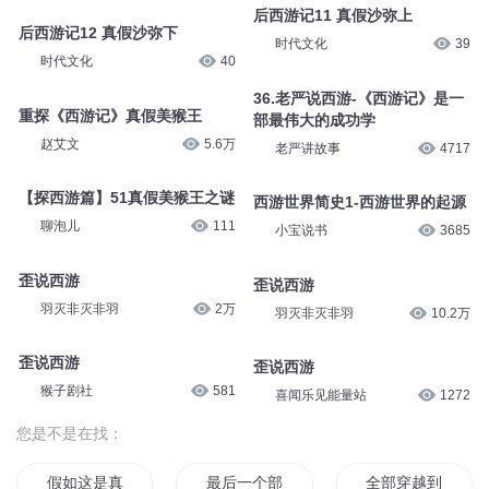
后西游记11 真假沙弥上
后西游记12 真假沙弥下
时代文化
39
时代文化
40
36.老严说西游-《西游记》是一
重探《西游记》真假美猴王
部最伟大的成功学
赵艾文
5.6万
老严讲故事
4717
【探西游篇】51真假美猴王之谜
西游世界简史1-西游世界的起源
聊泡儿
111
小宝说书
3685
歪说西游
歪说西游
羽灭非灭非羽
2万
羽灭非灭非羽
10.2万
歪说西游
歪说西游
猴子剧社
581
喜闻乐见能量站
1272
您是不是在找：
假如这是真的
最后一个部落
全部穿越到异界