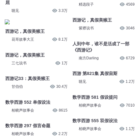
屈
精选段子
4569
聴见
3.3万
西游记，真假美猴王
紫襟说书
3046
西游记，真假美猴王
花哥故事大王
8.1万
人到中年，谁不是活成了一部
《西游记》
西游记，真假美猴王
南方Darling
6729
三七说书
1万
西游 第821集 真假宙斯
西游记33：真假美猴王
聴见
1.2万
甘伯伯
30.4万
数学西游 581 假设提问
数学西游 552 单假设法
柏晓声故事会
7010
柏晓声故事会
8615
数学西游 555 双假设法
数学西游 297 假言命题
柏晓声故事会
1.1万
柏晓声故事会
2.2万