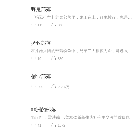
野鬼部落
【强烈推荐】野鬼部落里，鬼王在上，群鬼横行，鬼是活着的人，人是作死的鬼。到头来，人有人的来历，鬼有鬼的去处，只是让一方天地在漫长的时日里，风谲云诡，天地混沌。三兄弟，两条道路三条心，懂得回头的，自有停靠的岸；一条道走到黑的，黑路就在脚下...
115
368
拯救部落
在原始大陆的部落纷争中，兄弟二人相依为命，却卷入阴谋与背叛。主角为救小弟，服用禁忌丹药，历经生死，最终破而后立，踏上逆袭之路，揭开真相，重获新生。
19
850
创业部落
200
253.5万
非洲的部落
1958年，雷沙德·卡普希钦斯基作为社会主义波兰首位也是专享一位驻外记者抵达加纳——非洲解放浪潮的最前线。此后三十多年间，他在这片“大到难以描述的”大陆上游荡，往返于数十个国家和地区，尽一切力量出现在那些被遮蔽的地点——不论是流血冲突、军事...
41
1372