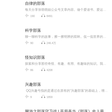
自律的部落
每天分享张萌萌姐公众号文章内容。做个爱读书、爱运动、爱生活的早起者。
190
8491
科学部落
聊一聊科学的故事，擦一擦明辨的双眸。侃一侃世界的奥妙，望一望人类的足迹。
90
246.4万
怪知识部落
探索和分享那些奇怪、有趣、有用、有趣味的知识。我们相信，世界上有很多独特和有趣的事物，而这些事物往往被忽视或被人们视为“怪异”或“不重要”的。我们希望通过怪知识部落，让人们能够更好地了解这些奇妙的知识，发掘自己的好奇心和创造力，并将这些...
86
4208
兴趣部落
QQ兴趣号指的是通过在原有的“兴趣部落”的基础上，增加了一个帐号“推荐”的功能——每一个兴趣部落都对应一个兴趣号，兴趣部落的酋长可以精选出每天的内容发送到兴趣号上推荐给用户，跟微信订阅号一样，兴趣号每天可推送一条消息，并且会折叠在用户消...
9
1859
网游之部落守卫战 | 开局喜当《部落》史上最惨酋长