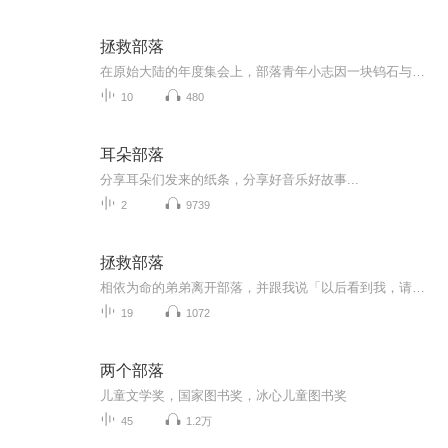
拯救部落
在原始大陆的年度集会上，部落青年小志因一块钨石与最强部落之一的霉部落公子发生冲突。争执中，小志认出对方手上的戒指竟是自己亲手为相依为命的弟弟打造的。弟弟曾留下诡异遗言：“以后看到我，请杀死我。”而算命先生的预言更让他不安——“兄弟相残，...
10
480
耳朵部落
分享耳朵们发来的纸条，分享好音乐好故事...
2
9739
拯救部落
相依为命的弟弟离开部落，并跟我说「以后看到我，请杀死我。」算命先生，跟我说「你以后会兄弟相残，破而后立才有一线生机。」我以为只是开玩笑，没想到都成真了。
19
1072
两个部落
儿童文学奖，国家图书奖，冰心儿童图书奖
45
1.2万