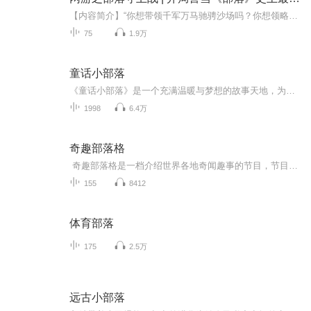
【内容简介】“你想带领千军万马驰骋沙场吗？你想领略史前远古的风土人情吗？你想和全球玩家近距离接触吗？那么，请来《部落守卫战》，它将作为您的第二世界，开启您在游戏中的人生新篇章！”【作者简介】许允荣【精彩片段】老酋长默默的站起身，颤颤巍巍...
75
1.9万
童话小部落
《童话小部落》是一个充满温暖与梦想的故事天地，为孩子们打造一方聆听与成长的乐园。这里的每一个故事，都是一缕轻柔的风，带来欢笑、勇气与爱的光。在故事的陪伴下，孩子们学会思考与关怀，感受想象的力量，也在声音的世界中快乐成长。《童话小部落》不...
1998
6.4万
奇趣部落格
奇趣部落格是一档介绍世界各地奇闻趣事的节目，节目板块包括萌宠趣闻，科技新发现，还有每期必备的旅游好去处等。致力为听众打造一个奇趣搞怪充满活力的世界。
155
8412
体育部落
175
2.5万
远古小部落