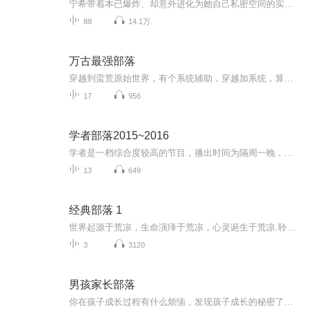
宁希带着本已爆炸、却意外进化为她自己私密空间的实验室，开始了囧囧的原始生活。——情节虚构，请勿模仿。
88
14.1万
万古最强部落
穿越到蛮荒原始世界，有个系统辅助，穿越加系统，算是官方标配。但不小心拍死了系统，自己把自己给打成了减配主角。还好留下个图腾灵，能够掌控部落。于是乎，夏拓成了部落族长，从一个不入流的部落开始，聚族为夏，祭天铸九鼎，一步步种田发展，由部落到...
17
956
学者部落2015~2016
学者是一档综合度较高的节目，播出时间为隔周一晚，主要介绍一些知识性的内容和生活常识，它是由男女主播搭档，以较轻松的对话形式完成，不具有那么强的新闻性。涉及的内容比较宽泛，例如学术观点，民风民俗等等，旨在向大家普及一些不太常见的知识，增长...
13
649
经典部落 1
世界起源于荒凉，生命演绎于荒凉，心灵诞生于荒凉.聆听天地间本来的音符，荒凉再次藐视了我的全部。是否真的太尘嚣，看不到一粒沙之外的海洋？ 静静地独步于旷古的原荒，所有的奥妙超越了繁重的一切。甚至，那种领悟 告诉了我，天地之间有种伟大叫感动 ...
3
3120
男孩家长部落
你在孩子成长过程有什么烦恼，发现孩子成长的秘密了么？ 是不是觉得孩子的成长是一个很麻烦的过程，稍有不慎就可能打击孩子的信心？ 孩子的各个阶段有什么需要注意的细节？ 父母需要在什么方面做好准备，以应对孩子在青春期的变化？ 孩子的阅读指导在家庭里怎么操作呢？ 这些细节我们一起慢慢道来！以合适的理念培养孩子，给真正在成长的男孩家庭以专业的理念指导，主讲老师专注男孩教育二十年，获得多项荣誉，出版家庭教育多部，分享男孩亲子共同成长的观点，做到有趣、有料、有识见 ，欢迎订阅！