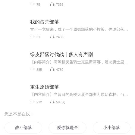
75
7368
我的蛮荒部落
古尘一觉醒来，成了一个原始部落的小族长。你说部落的祭神年年都要吃掉十个祭品？外面凶兽横行，百族为尊？开玩笑，堂堂人族，竟然沦为各族圈养的奴隶？古尘挥剑对着蛮荒百族怒啸：“我人族，永不屈服，杀我一人，诛你全族！”以百族之血，铸我人族不朽英魂！
31
2433
绿皮部落讨伐战丨多人有声剧
【内容简介】高等精灵圣骑士克里斯蒂娜，屠龙勇士里昂和他们朋友的冒险故事，是一本非常纯粹，严格按照DND规则，比照《龙枪编年史》，《黑暗精灵三部曲》来写的西方奇幻。【作者/主播】作者：无力的善良 主播：九章有声【购买须知】1、本作品为付费有声书...
385
4789
重生原始部落
【内容简介】当昔日的高楼大厦全部变为原始森林。当白垩纪、侏罗纪的史前猛兽接连出现，泰坦巨蟒、龙王鲸、帝鳄、魔鬼蛙、巨脉蜻蜓、远古蜈蚣虫等失落巨兽重新主宰大地。重生为原始人的沈农却只有一把石刀和留存于脑海中的前世知识。为了让自己能够安全的...
212
58.6万
您是不是在找：
战斗部落
爱你就是全部
小小部落