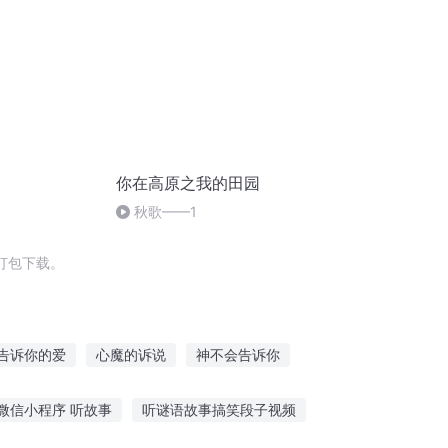
你在高原之我的田园
秋歌——1
打包下载。
告诉你的爱
心魔的诉说
神不会告诉你
欢你
我把一切告诉你1
流年告诉我们
微信小程序 听故事
听谜语故事搞笑段子视频
宝镜宝镜告诉我