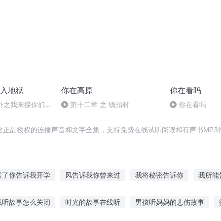
入地狱
你在高原
你在看吗
番外之我来接你们
第十二章 之 钱扣村
你在看吗
含正品授权的连播声音和文字全集，支持免费在线试听阅读和有声书MP3
富了你告诉我开学
风告诉我你曾来过
我将秘密告诉你
我所能
我来告诉你
亲爱的对不起忘了告诉你我爱你
好想告诉你我喜
戏听故事怎么关闭
时光的故事在线听
男孩听妈妈的悲伤故事
谁告诉你这个是无限的
我告诉你我喜欢你
告诉我你知道的