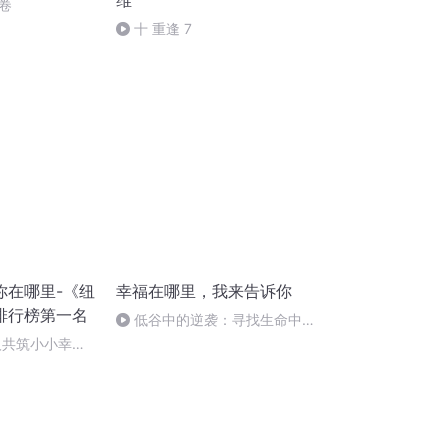
维
卷
十 重逢 7
你在哪里-《纽
幸福在哪里，我来告诉你
排行榜第一名
低谷中的逆袭：寻找生命中的
那道光
人共筑小小幸
计划