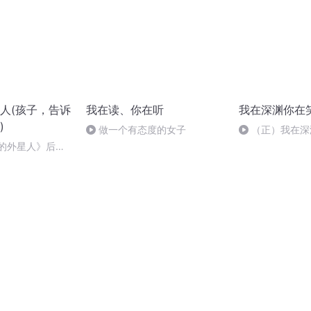
人(孩子，告诉
我在读、你在听
我在深渊你在
)
做一个有态度的女子
（正）我在深
混
的外星人》后记-
好的父母（完