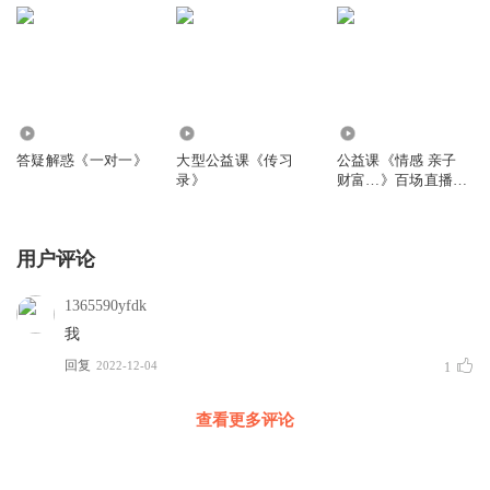
20.62万
21.32万
35.39万
答疑解惑《一对一》
大型公益课《传习
公益课《情感 亲子
录》
财富…》百场直播现
场
用户评论
1365590yfdk
我
回复
2022-12-04
1
查看更多评论