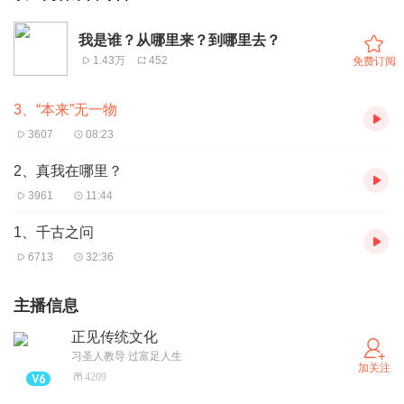
我是谁？从哪里来？到哪里去？
1.43万
452
免费订阅
3、“本来”无一物
3607
08:23
2、真我在哪里？
3961
11:44
1、千古之问
6713
32:36
主播信息
正见传统文化
习圣人教导 过富足人生
加关注
4209