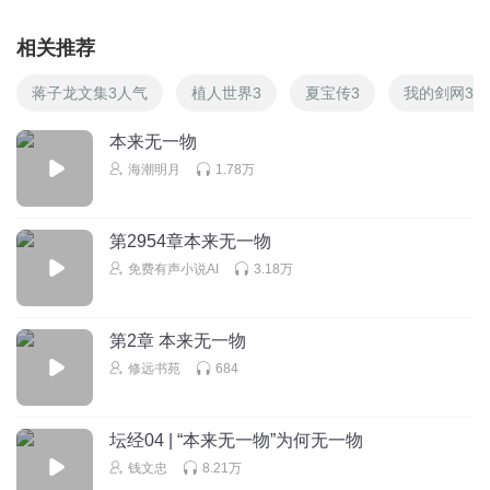
相关推荐
蒋子龙文集3人气
植人世界3
夏宝传3
我的剑网3
本来无一物
海潮明月
1.78万
第2954章本来无一物
免费有声小说AI
3.18万
第2章 本来无一物
修远书苑
684
坛经04 | “本来无一物”为何无一物
钱文忠
8.21万