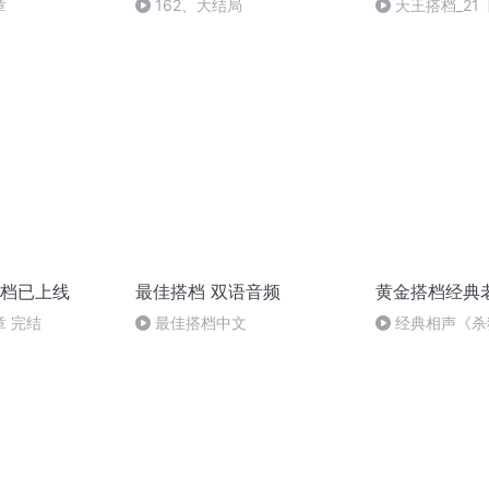
章
162、大结局
天王搭档_21
本书完】
档已上线
最佳搭档 双语音频
黄金搭档经典
 完结
最佳搭档中文
经典相声《杀
纲 于谦合集