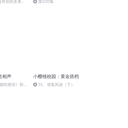
【有你的未来三-
第230集
老相声
小樱桃校园：黄金搭档
猪吃猪排》郭德
15、请客风波（下）