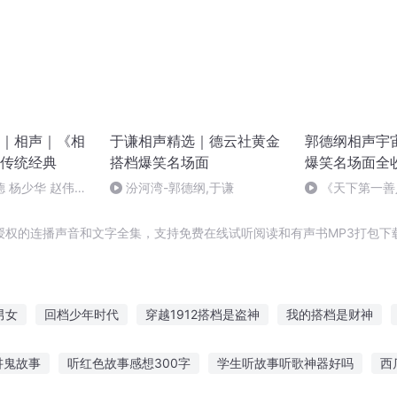
｜相声｜《相
于谦相声精选｜德云社黄金
郭德纲相声宇
传统经典
搭档爆笑名场面
爆笑名场面全
 杨少华 赵伟洲
汾河湾-郭德纲,于谦
《天下第一善
在这个段子里老是
谦
ibili
授权的连播声音和文字全集，支持免费在线试听阅读和有声书MP3打包下
男女
回档少年时代
穿越1912搭档是盗神
我的搭档是财神
探灵搭档
她怎么还不勾搭我
末日重生之勾搭
仙缘之最佳修仙
讲鬼故事
听红色故事感想300字
学生听故事听歌神器好吗
西
一梦
最佳搭档
回档一生