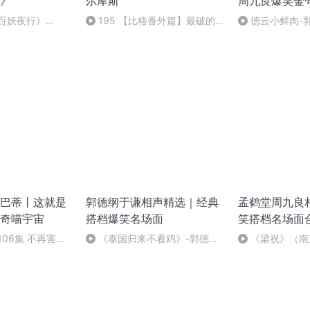
》
尔摩斯
周九良爆笑金
《百妖夜行》
195 【比格番外篇】最破的
德云小鲜肉-郭
全家福03
鹤堂,张云雷｜20
巴蒂丨这就是
郭德纲于谦相声精选｜经典
孟鹤堂周九良
奇喵宇宙
搭档爆笑名场面
笑搭档名场面
106集 不再害怕
《泰国归来不看鸡》-郭德纲,
《梁祝》（南
）
于谦
周九良｜2023