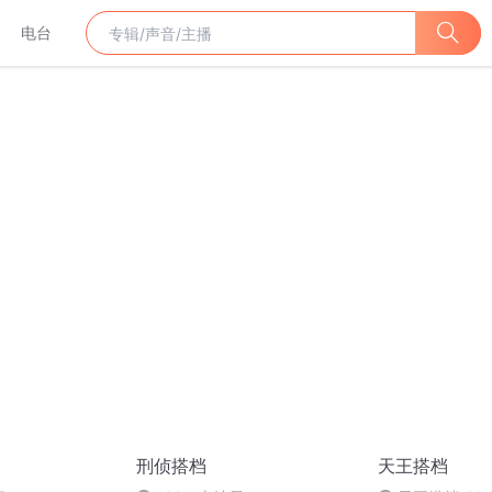
电台
刑侦搭档
天王搭档