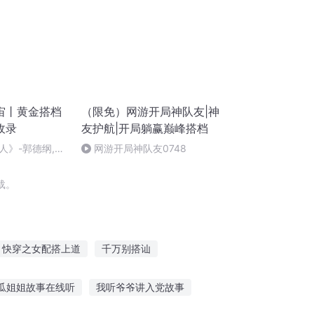
宙丨黄金搭档
（限免）网游开局神队友|神
收录
友护航|开局躺赢巅峰搭档
人》-郭德纲,于
网游开局神队友0748
载。
快穿之女配搭上道
千万别搭讪
搭档
女法医与她的赏金猎人搭档
瓜姐姐故事在线听
我听爷爷讲入党故事