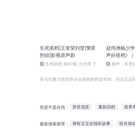
生死搭档|王奎荣刘莹|警匪
赵伟洲杨少华
刑侦|影视原声剧
声好搭档》｜
生死搭档 第60集 大结局 下
相声：常贵德
《酒令》 狗神
被坑_哔哩哔哩_bil
喜马拉雅为您推荐赤金搭档的精选专辑，包含正品
异世混搭
重新回档
搭界
您是不是在找：
传奇回档
我的美女搭档
青蛙宝宝在线听故事
听肖旭
最新搜索推荐：
我的文档
回档人生
回档