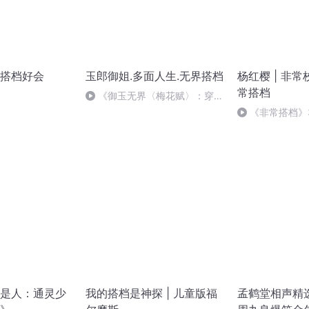
搭档好会
玉郎御姐.多面人生.无界搭档
杨红樱 | 非
常搭档
《御玉无界〈梅花赋〉：穿越
古韵的风雅绝唱》
《非常搭档》
（完）
是人：通灵少
我的搭档是神探 | 儿童版福
孟鹤堂相声精