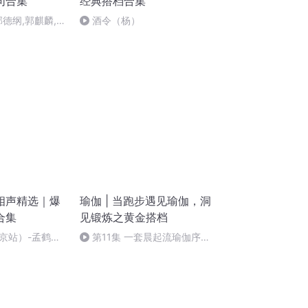
句合集
经典搭档合集
德纲,郭麒麟,孟
酒令（杨）
18
相声精选｜爆
瑜伽 | 当跑步遇见瑜伽，洞
合集
见锻炼之黄金搭档
京站）-孟鹤堂,
第11集 一套晨起流瑜伽序
列，激活内在能量——瑜伽路上