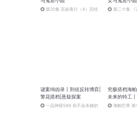
与鬼差小姐
女与鬼差小姐
第20集 百妖夜行（4）完结
第二十集 
（完）
谜案缉凶录丨刑侦反转博弈|
究极搭档海帕
警花搭档|悬疑探案
未来的特工丨
一品神探588 你不会杀她的
海帕巴蒂 第
的明天（完结