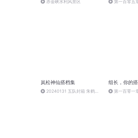
赤金峡水利风景区
第一百零五
岚松神仙搭档集
组长，你的搭
20240131 五队封箱 朱鹤松
第一百零一章
董霄元 绕口令