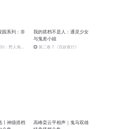
常校园系列：非
我的搭档不是人：通灵少女
与鬼差小姐
30：野人海
第二卷 7.《百妖夜行》
选丨神级搭档
高峰栾云平相声｜鬼马双雄