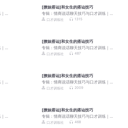
[撩妹搭讪]和女生的搭讪技巧
练｜
专辑：
情商说话聊天技巧与口才训练｜
处世人际关系
1315
口才训练社
[撩妹搭讪]和女生的搭讪技巧
练｜
专辑：
情商说话聊天技巧与口才训练｜
销售技巧话术
487
口才训练社
[撩妹搭讪]和女生的搭讪技巧
练｜
专辑：
情商说话聊天技巧与口才训练｜
销售技巧话术
2009
口才训练社
[撩妹搭讪]和女生的搭讪技巧
练｜
专辑：
情商说话聊天技巧与口才训练｜
销售技巧话术
468
口才训练社