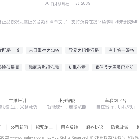
处世人际关系
2039
口才训练社
含正品授权完整版的音频和章节文字，支持免费在线阅读试听和未删减MP
女配搭上道
末日重生之勾搭
异界之职业混搭
史上第一混搭
之最佳修仙搭档
探灵搭档
最佳搭档
搭界男女
勾搭小白狼
眼眸似星晨
我家狼崽想泡我
初熏心意
雇佣兵之黑曼巴小组
开始
我的美女搭档
不灭道诀
无限位面红包群
魔兽争霸界
青黑一直赢
高
主播培训
小雅智能
车联网平台
兼职副业，兴趣赚钱
智能硬件，连接赋能
自在出行，听我想听
们
公司新闻
招贤纳士
用户反馈
服务协议
隐私政策
2026
www.ximalaya.com lnc. ALL Rights Reserved
沪ICP备13027243号
客服热线