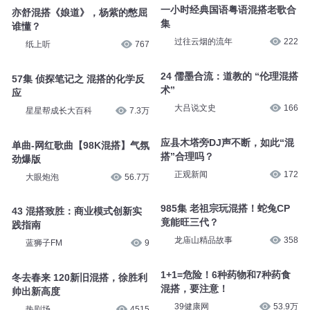
一小时经典国语粤语混搭老歌合
亦舒混搭《娘道》，杨紫的憋屈
集
谁懂？
过往云烟的流年
222
纸上听
767
24 儒墨合流：道教的 “伦理混搭
57集 侦探笔记之 混搭的化学反
术”
应
大吕说文史
166
星星帮成长大百科
7.3万
应县木塔旁DJ声不断，如此“混
单曲-网红歌曲【98K混搭】气氛
搭”合理吗？
劲爆版
正观新闻
172
大眼炮泡
56.7万
985集 老祖宗玩混搭！蛇兔CP
43 混搭致胜：商业模式创新实
竟能旺三代？
践指南
龙庙山精品故事
358
蓝狮子FM
9
1+1=危险！6种药物和7种药食
冬去春来 120新旧混搭，徐胜利
混搭，要注意！
帅出新高度
39健康网
53.9万
热剧场
4515