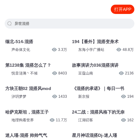
打开APP
异世混搭
缅北-514-混搭
194【番外】混搭变身术
声命体文化
3.3万
东海小学广播站
48.8万
第1238集 混搭怎么了？
故事演讲力036混搭演讲
悦音涟漪丶不倾
8403
豆蔻山南
2136
方块王朝02 混搭风mod
《混搭的承诺》｜每日一书
汐玥梦梦
1433
新京报
194
哈萨克斯坦，混搭王子
24二战：混搭风格下的无奈
地理狗看世界
11.7万
江湖叨客
162
迷人瑾-混搭 帅帅气气
星月神话混搭Dj-迷人瑾