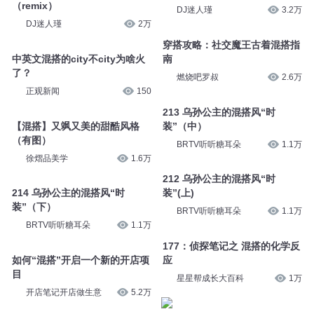
（remix）
DJ迷人瑾
3.2万
DJ迷人瑾
2万
穿搭攻略：社交魔王古着混搭指
中英文混搭的city不city为啥火
南
了？
燃烧吧罗叔
2.6万
正观新闻
150
213 乌孙公主的混搭风“时
【混搭】又飒又美的甜酷风格
装”（中）
（有图）
BRTV听听糖耳朵
1.1万
徐熠品美学
1.6万
212 乌孙公主的混搭风“时
214 乌孙公主的混搭风“时
装”(上)
装”（下）
BRTV听听糖耳朵
1.1万
BRTV听听糖耳朵
1.1万
177：侦探笔记之 混搭的化学反
如何“混搭”开启一个新的开店项
应
目
星星帮成长大百科
1万
开店笔记开店做生意
5.2万