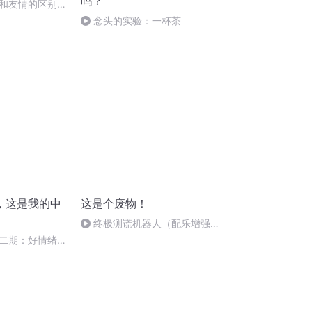
吗？
和友情的区别是
念头的实验：一杯茶
，这是我的中
这是个废物！
终极测谎机器人（配乐增强测
试）
二期：好情绪，