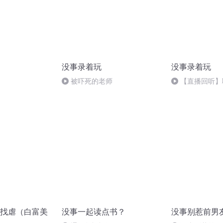
没事录着玩
没事录着玩
被吓死的老师
【直播回听】
儿
找虐（白富美
没事一起读点书？
没事别惹前男