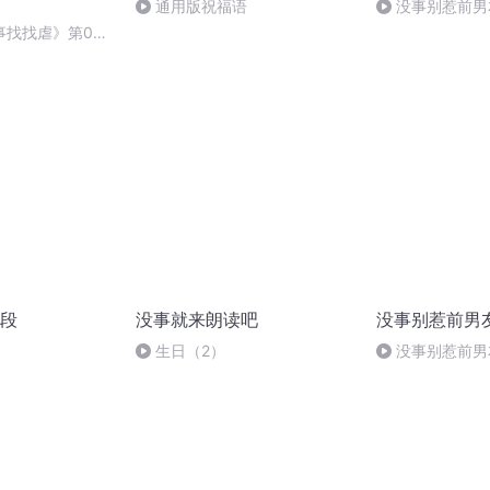
通用版祝福语
没事别惹前男
找找虐》第041
人海的拥挤（新专
段
没事就来朗读吧
没事别惹前男
！
生日（2）
没事别惹前男