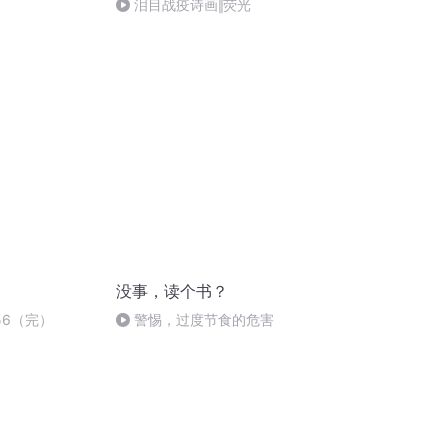
泪目战疫诗画‖荧光
没事，读个书？
56（完）
警惕，过度节食的危害