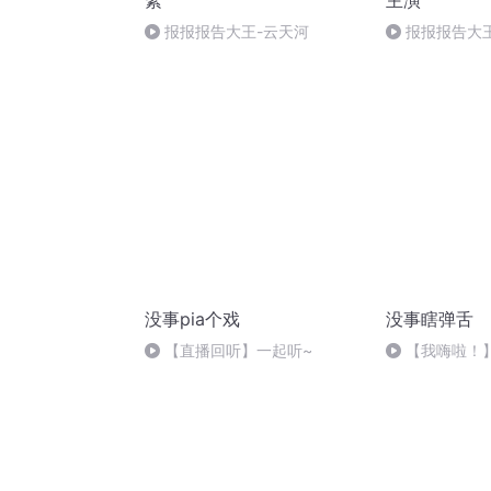
絮
主演
报报报告大王-云天河
报报报告大王
（完）
没事pia个戏
没事瞎弹舌
【直播回听】一起听~
【我嗨啦！