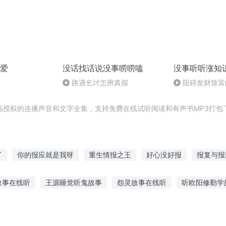
爱
没话找话说没事唠唠嗑
没事听听涨知
路遇乞讨怎辨真假
阻碍发财致富
品授权的连播声音和文字全集，支持免费在线试听阅读和有声书MP3打包
了
你的报应就是我呀
重生情报之王
好心没好报
报复与报
修仙报纸
我能看见报应
最后的报恩
重生好人有好报
倾城
故事在线听
王源睡觉听鬼故事
怨灵故事在线听
听欧阳修勤学
重生之嫡女报仇记
异界情报商
大有耐心听故事
电台插曲故事在线听
香港宝宝故事在线听
阿