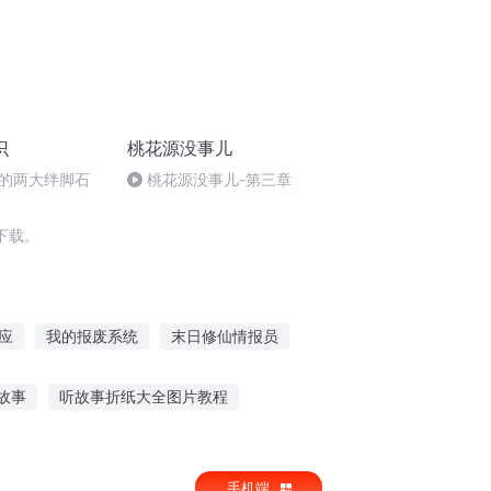
识
桃花源没事儿
的两大绊脚石
桃花源没事儿-第三章
下载。
应
我的报废系统
末日修仙情报员
小姐来报到
恋爱之首重生之黑暗报仇
故事
听故事折纸大全图片教程
诗玛的故事在线听
小兔子听故事
手机端