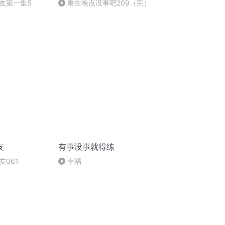
友第一集5
重生晚点没事吧209（完）
友
有事没事就得练
友061
幸福