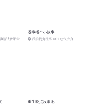
没事播个小故事
聊聊试音那些事
我的捉鬼往事 001 怨气缠身
友
重生晚点没事吧