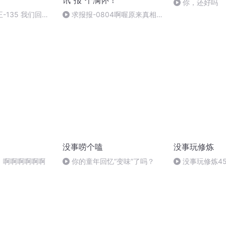
讯"报"个满怀！
你，还好吗
-135 我们回家
求报报-0804啊喔原来真相是
这样滴
没事唠个嗑
没事玩修炼
】啊啊啊啊啊啊
你的童年回忆“变味”了吗？
没事玩修炼4