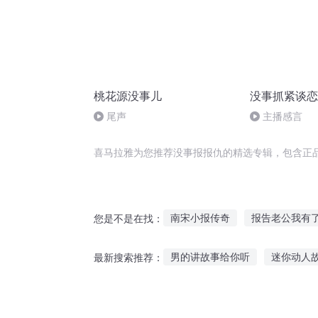
桃花源没事儿
没事抓紧谈恋
尾声
主播感言
喜马拉雅为您推荐没事报报仇的精选专辑，包含正
南宋小报传奇
报告老公我有
您是不是在找：
做个11去报仇
情报天下
男的讲故事给你听
迷你动人
最新搜索推荐：
谍报恋花
娘子只想着报仇
听老娘讲父亲的故事
宝宝多