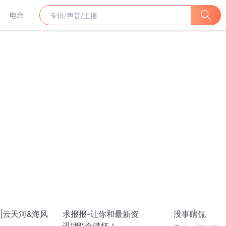
电台
|云天河&海风
求报报-让你和最新资
没事瞎侃