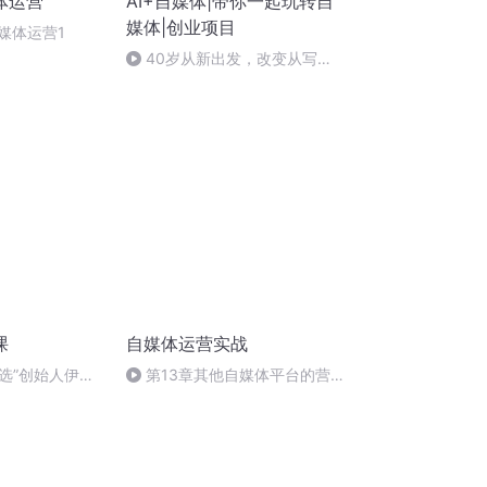
体运营
AI+自媒体|带你一起玩转自
媒体|创业项目
媒体运营1
40岁从新出发，改变从写作
开始
课
自媒体运营实战
精选”创始人伊光
第13章其他自媒体平台的营
的修为
销建议②