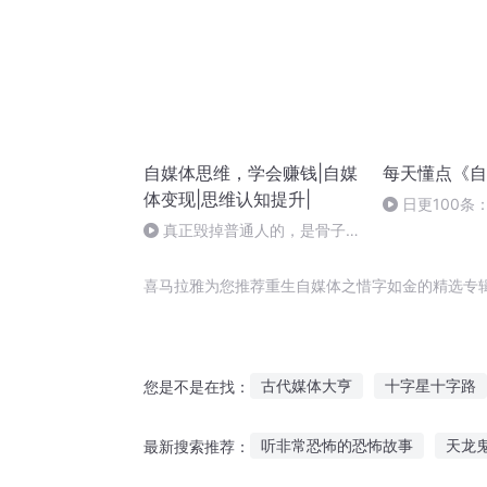
自媒体思维，学会赚钱|自媒
每天懂点《自
体变现|思维认知提升|
日更100条：
条选题
真正毁掉普通人的，是骨子里
的小气算计
喜马拉雅为您推荐重生自媒体之惜字如金的精选专
古代媒体大亨
十字星十字路
您是不是在找：
在美国当灵媒的日子
灵媒师
听非常恐怖的恐怖故事
天龙
最新搜索推荐：
可惜相爱不能在一起
文娱从