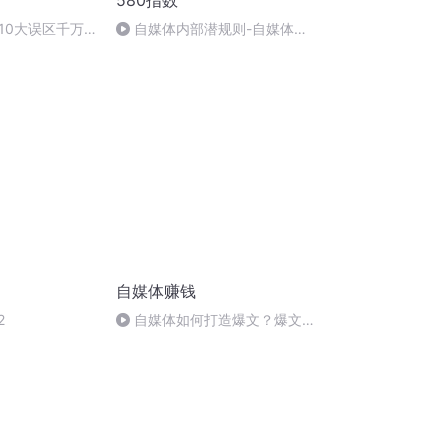
580指数
10大误区千万
自媒体内部潜规则-自媒体
看
580指数, 新手秒开收益“潜规
则”_27
自媒体赚钱
2
自媒体如何打造爆文？爆文内
容具备什么特点？