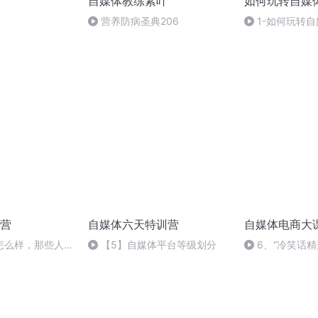
自媒体教练紫叶
如何玩转自媒
营养防病圣典206
1-如何玩转自
营
自媒体六天特训营
自媒体电商大
怎么样，那些人没
【5】自媒体平台等级划分
6、“冷笑话
完你就知道了
绪：论一个品牌