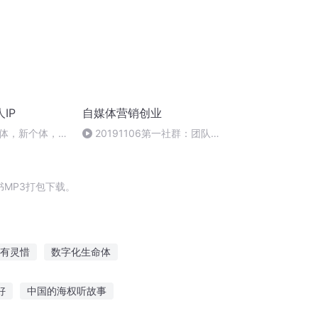
IP
自媒体营销创业
体，新个体，新
20191106第一社群：团队快
速扩张的时候，应该注意什么
MP3打包下载。
有灵惜
数字化生命体
传媒之子
我的传媒帝国
惜命传说
好
中国的海权听故事