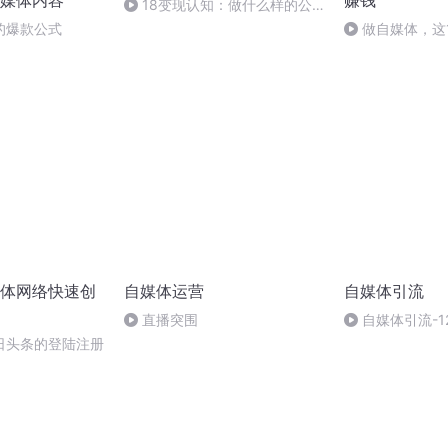
媒体内容
赚钱
18变现认知：做什么样的公
众号更容易赚钱？
的爆款公式
做自媒体，这
不要入，小白必
体网络快速创
自媒体运营
自媒体引流
直播突围
自媒体引流-1
日头条的登陆注册