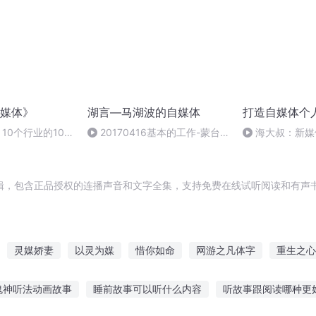
媒体》
湖言—马湖波的自媒体
打造自媒体个人
10个行业的100
20170416基本的工作-蒙台
海大叔：新媒
梭利
创业
辑，包含正品授权的连播声音和文字全集，支持免费在线试听阅读和有声书
灵媒娇妻
以灵为媒
惜你如命
网游之凡体字
重生之心
重生
惜日惜夜
你不修仙可惜了
以梦为媒
异界之灵媒战天
鬼神听法动画故事
睡前故事可以听什么内容
听故事跟阅读哪种更
自媒体开始
情若相惜