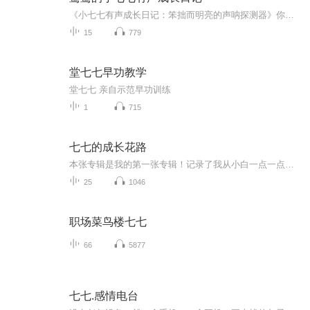
《小七七有声成长日记：笨拙而明亮的声呐探测器》你好，我是小七七。一个把麦克风当日记本的声音旅人。这个专辑里的呼吸声、翻稿声、甚至忘词后的沉默，都是我的成长年轮。第一次录音时，我举着手机躲进衣柜，以为密闭空间能藏住颤抖的尾音；剪辑时总把混...
15
779
堂七七早功教学
堂七七 亲自示范早功训练
1
715
七七的成长花路
本张专辑是我的第一张专辑！记录了我从小白一点一点成长起来的全过程！我会努力让每一个章节都有小改变和小进步！我是语琪~请大家在喜马拉雅一起见证我的成长并陪我走向属于七七的阳光花路
25
1046
职场菜鸟楼七七
66
5877
七七.感情电台