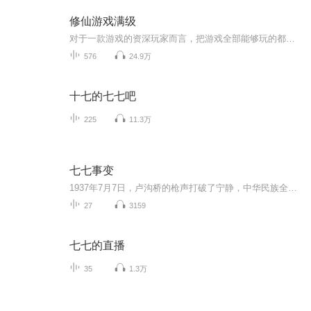
修仙游戏满级
对于一款游戏的资深玩家而言，把游戏全部能够玩的都以完美姿态玩了个遍后，似乎退游成了最终归宿。 资深玩家叶抚玩了快十年的《仙路漫漫》，当他脱坑退游，选择卸载游戏时，突然就穿越了。 他很快就发现，他似乎是带着游戏的满级属性穿越的……
576
24.9万
十七的七七吧
225
11.3万
七七事变
1937年7月7日，卢沟桥的枪声打破了宁静，中华民族全面抗战的序幕由此拉开。87年过去了，那段血与火的历史依然铭刻在心。无数先烈用生命和鲜血换来了今天的和平与繁荣，我们怎能忘记？历史是最好的教科书，也是最好的清醒剂。铭记七七事变，不是为了延续仇...
27
3159
七七的直播
35
1.3万