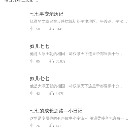
明日方舟|二次元|方
舟与老婆同居那些年
七七事变亲历记
辑录的文章旨在反映抗战初期平津地区、平绥路、平汉路北段和津浦路北段抗战的经过，主要是国民党将领的回忆文章，为了全面地反映情况，也搜集了某些国民党文职人员的回忆文章。为了阅读和研究方便，编者还编写了《七七事变前后大事记》、《七七事变中国军...
50
8141
奴儿七七
他是大淳王朝的相国，却权倾天下连皇帝都畏惧十分，绝美倾城，草菅人命。而她不过是路边乞丐，若不是他几鞭子抽得她血肉模糊，不会错进相府，受到更折磨的对待。贱奴七七，注定在遇见他时这一生坎坷波折……作者 如果囧 作品集《奴儿七七》《辅佐相公成帝...
85
35.8万
奴儿七七
他是大淳王朝的相国，却权倾天下连皇帝都畏惧十分，绝美倾城，草菅人命。而她不过是路边乞丐，若不是他几鞭子抽得她血肉模糊，不会错进相府，受到更折磨的对待。贱奴七七，注定在遇见他时这一生坎坷波折……
42
4.9万
七七的成长之路—小日记
这里是专属你的有声故事小宇宙～ 用温柔嗓音包裹每一段时光，有治愈人心的日常、奇幻浪漫的冒险，还有藏在细节里的温暖与勇气。戴上耳机，让声音带你逃离喧嚣，在故事中遇见美好，治愈每一个疲惫的瞬间。
26
1411