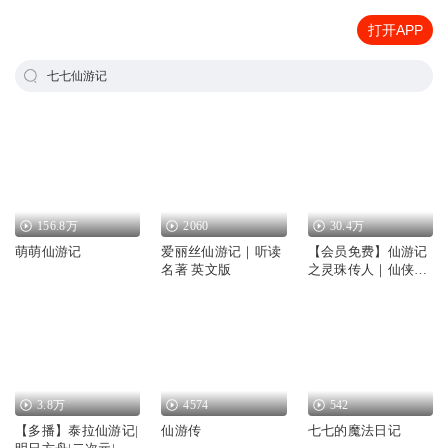
打开APP
七七仙游记
156.8万
2060
30.4万
萌萌仙游记
爱丽丝仙游记｜听读
【会员免费】仙游记
名著 英文版
之灵珠传人｜仙侠武
侠｜女强玄幻｜修仙
｜除魔
3.8万
4574
542
【多播】泰拉仙游记|
仙游传
七七的魔法日记