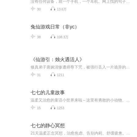
没有任何设备，就一个手机，一个耳机。网上找的句子，随缘更新……欢迎私信投稿
30
13.6万
兔仙游戏日常（非yc）
38
108.3万
《仙游引：烛火遇活人》
修真弟子唐婉清惨遭师尊下咒，被强行丢入一片诡异的射雕灵异世界。百日之内，她必须找到倾心之人缔结契约，否则便会永坠阴森鬼蜮！此地绝非寻常江湖：张家口牌坊淌黑血，梅超风化作蛇发厉鬼，黄蓉的纸人夜夜子时叩门，处处皆是索命邪祟。危机四伏的绝境中...
31
1211
七七的儿童故事
温柔又治愈的童话小世界来啦～这里有勇敢的小动物、梦幻的森林奇遇、甜甜的暖心小故事，用干净柔软的声音，陪伴每一个小朋友进入甜美的梦乡。听七七讲故事，收获善良、勇气与快乐，让童年充满想象与温暖。
15
1253
七七的静心冥想
21天温柔正念冥想，治愈焦虑、告别内耗、舒缓疲惫。轻柔陪伴，放松身心，平复杂乱思绪，安稳浮躁情绪。睡前静心、日常解压、独处自愈，慢慢修炼内心松弛感。不焦虑、不纠结、不内耗，在一呼一吸间，找回平静与温柔，让心慢慢安定，日子慢慢从容，好好爱自...