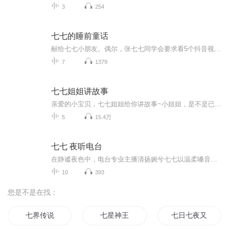
3
254
七七的睡前童话
献给七七小朋友。偶尔，张七七同学会要求看5个抖音视频，同时加载十万个为什么。这个恐龙为什么是黄色的？他为什么喜欢跳？这个恐龙吓不吓人？后面的影子也是恐龙吗？为什么不上来？这个恐龙会吃它吗？提着灯的小朋友是干什么？一边绞尽脑汁的编故事，一边哄睡。这是一个精疲力竭的老母亲每天最后的战役。
7
1379
七七姐姐讲故事
亲爱的小宝贝，七七姐姐给你讲故事~小妞妞，是不是已经进入梦乡了呢~
5
15.4万
七七 夜听电台
在静谧夜色中，电台专业主播清扬婉兮七七以温柔嗓音开启治愈之旅。她声线独特，极具感染力，能精准传递文字情感，将爱情的酸甜、亲情的温暖、生活的哲思娓娓道来，引发听众共鸣。节目选材丰富，从家庭温情到人生感悟，每篇美文都经过精心挑选。她还巧妙搭...
10
393
您是不是在找：
七界传说
七星神王
七日七夜又七时