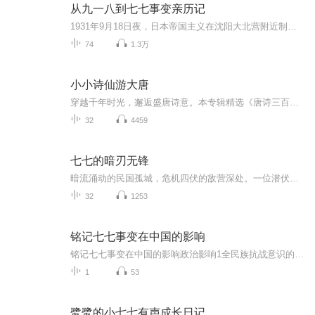
从九一八到七七事变亲历记
1931年9月18日夜，日本帝国主义在沈阳大北营附近制造了柳条湖事件，发动了对东北的武装侵略。东北军的部分爱国官兵，自发地与日军进行了战斗。
74
1.3万
小小诗仙游大唐
穿越千年时光，邂逅盛唐诗意。本专辑精选《唐诗三百首》经典篇目，以清朗嗓音诵读原文，用通俗语言译解诗中意蕴，带你在平仄韵律间，触摸“大漠孤烟直”的雄浑、“人面桃花相映红”的婉约。
32
4459
七七的暗刃无锋
暗流涌动的民国孤城，危机四伏的敌营深处。一位潜伏者藏起锋芒，以身为刃，游走在善恶边缘。猜忌、试探、反转、博弈轮番上演，每一步都踏在刀尖之上。拨开重重迷雾，对抗阴谋诡计，于无声处守护信仰。《七七的暗刃无锋》，带你走进惊心动魄的潜伏世界，见...
32
1253
铭记七七事变在中国的影响
铭记七七事变在中国的影响政治影响1全民族抗战意识的觉醒与凝聚2抗日民族统一战线的形成3中国国际地位的转变开端军事影响1全面抗战爆发2战略格局的转变3军事工业与国防建设的推动社会影响1大规模人口迁徙与社会动荡2社会结构的变化，3社会互动与民族精神的...
1
53
鹭鹭的小七七有声成长日记