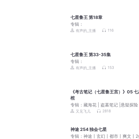
七星鲁王 第18章
专辑：
116
有声的_主播
七星鲁王 第33-35集
专辑：
153
有声的_主播
《考古笔记（七星鲁王宫）》05 七
棺
专辑：
藏海花 | 盗墓笔记 |悬疑探险 
派三叔编剧
2818
又见飞儿
神途 254 独会七星
专辑：
神途丨玄幻丨都市丨爽文丨2