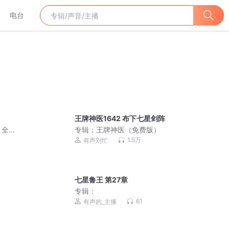
电台
王牌神医1642 布下七星剑阵
全8
专辑：
王牌神医（免费版）
三叔
1.5万
有声刘忙
七星鲁王 第27章
专辑：
61
有声的_主播