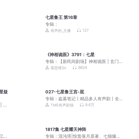
七星鲁王 第16章
专辑：
127
有声的_主播
《神相诡医》3791：七星
专辑：
【新民间剧场】神相诡医 | 玄门
第一神相|鬼故事|茅山后裔阴阳先生|恐
9824
慕思维Sir
怖故事
星疑
027-七星鲁王宫-屁
专辑：
盗墓笔记丨精品多人有声剧丨全8
部丨苏尚卿&边江丨冠声制作丨南派三叔
| 南
8.6万
TME有声剧场
1817集 七星耀天神阵
亿点
专辑：
混沌塔|惊蛰落月原著、七猫爆款