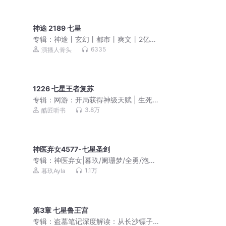
神途 2189 七星
专辑：
神途丨玄幻丨都市丨爽文丨2亿点
击大作丨骨头演播
6335
演播人骨头
1226 七星王者复苏
专辑：
网游：开局获得神级天赋 | 生死
游戏 |精品多播|全民神战
3.8万
酷匠听书
神医弃女4577-七星圣剑
专辑：
神医弃女|暮玖/阑珊梦/全勇/泡芙
先生（废柴重生多人有声剧）
1.1万
暮玖Ayla
第3章 七星鲁王宫
专辑：
盗墓笔记深度解读：从长沙镖子