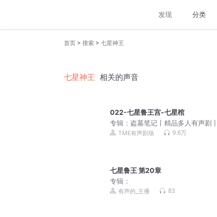
发现
分类
>
>
首页
搜索
七星神王
七星神王
相关的声音
022-七星鲁王宫-七星棺
专辑：
盗墓笔记丨精品多人有声剧丨
部丨苏尚卿&边江丨冠声制作丨南派
9.6万
TME有声剧场
七星鲁王 第20章
专辑：
83
有声的_主播