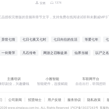
玄幻ip|安燃监制
1374
安燃
正品授权完整版的音频和章节文字，支持免费在线阅读试听和未删减MP3
异世七情
七日七夜又七时
七日向往的生活
等爱七年
七
星魔能全书
七夜皇城
七七一十九
魔武七神传
七十七夜
一剑青萍
凡石传奇
网游之召唤徒弟
仙界当辅
以尸之名
特种俑兵
次元矩阵
枫雪星魂之初入乱世
神痞仙枭
主播培训
小雅智能
车联网平台
兼职副业，兴趣赚钱
智能硬件，连接赋能
自在出行，听我想听
们
公司新闻
招贤纳士
用户反馈
服务协议
隐私政策
2026
www.ximalaya.com lnc. ALL Rights Reserved
沪ICP备13027243号
客服热线