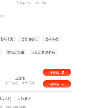
岭到昆仑长生谜丨吴邪
452
鹤乡书场
下载。
七与十九
七七仙游记
七界传说
七界帝君
七天七夜
第七个真相
重活之官路
火影之超强萝莉
手机端
企业版
员工学习，企业买单
电脑端
版权声明
自律承诺
：400-838-5616