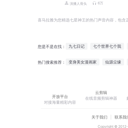
击大作丨骨头演播
6万
演播人骨头
喜马拉雅为您精选七星神王的热门声音内容，包含
九七日记
七个世界七个我
您是不是在找：
剑名七星
七年又七年
七
变身美女漫画家
仙源尘缘
热门搜索推荐：
七界风云记
光灵行传
九天之上有神明
云剪辑
开放平台
在线音频剪辑神器
对接海量精彩内容
关于我们
联系我
Copyright © 2012-