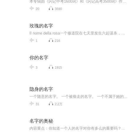
本专辑由《闪记中考1600词》和《闪记高考3500词》作者 吕老师 录制
20
3590
玫瑰的名字
Il nome della rosa一个修道院在七天里发生六起谋杀，巴斯克维尔的威廉修士对谋杀进行调查，线索不约而同指向了修道院最宏伟的建筑——图书馆。书的前页特意附上了图书馆的建筑结构图，是一座迷宫式的神秘建筑。威廉以为，历史事件遗留的痕迹，就像事物的符号，符号与符号之间存在某种联系，他可以像解开迷宫规则一样，根据普遍规律找到那些“痕迹（符号）”之间的联系，最终发现真相。图书馆藏书的规则正是像威廉所信奉的宇宙秩序一样，是按照某种符号规则编码了所有图书。然而，威廉虽然凭才智接...
1
216
你的名字
3
1915
隐身的名字
一个随意的名字。 一个被偷走的名字。 一个不属于她的名字。 一个不敢再提起的名字。 一个从不曾被忘记的名字。 任小名一直很讨厌自己的名字，但即使再讨厌，那也是她在这个世界上存在的证明，是她成为她自己的前提。 她要把被偷走的名字抢回来。 ...
31
2.2万
名字的奥秘
内容重点：你知道一个人的名字对你有多么的重要吗？你相信人的起始和结束都是由名字决定和操控的？