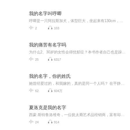
我的名字叫哼唧
哼唧是一只阿拉斯加犬，体型巨大，坐起来有130cm，它是一直听话又非常粘人的狗狗，他的故事影响着我们每一个人，孩子们从故事中学会关爱，学会感恩，懂得知足，懂得父母的爱！慢慢成长中的不止有孩子，还有我们自己！
2
103
我的痛苦有名字吗
为什么2、30岁的女性会得忧郁症？本书作者自己也是躁郁症患者，并察觉了心理疾病并非单纯是个人问题。她在书中访谈了三十一名2、30岁女性忧郁症患者，并结合了自身的精神医学知识、亲身面对医疗不公的经验，耗费两年的时间写成了此书。本书采取了全新的观...
25
6317
我的名字，你的姓氏
她曾经爱过的，和我嫁的，真的是同一个人吗？ 在平静地度过了两年婚姻生活之后，甘璐却发现，自己竟然完全不了解枕边人。 她以为他只是个小贸易公司的老板，却没想到他原来是明星企业的大股东。 她以为他只是个温和的普通男人，却没想到他曾经狂热地燃烧过...
62
604万
夏洛克是我的名字
西蒙·斯特鲁洛维奇，一位犹太裔艺术品经销商，富有却吝啬，众叛亲离。在祭拜母亲的墓园中偶遇夏洛克，并将其请回家中做客。之后像是触发了什么按钮般，斯特鲁洛维奇的生活一下子全乱了：女儿私奔，生意变故，和德·安东——所有人都夸赞他的慷慨——的关...
24
914