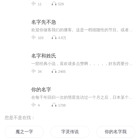
11
529
名字先不急
欢迎你做客我们的播客。这是一档很随性的节目。或者，与其说是个节目，倒不如说是四个老朋友想在周末认真聊个天。我们曾经是校辩论队的“我方队友”，毕业十年迥异的生活轨迹让我们经常成为“对方辩友”。很多次认真的周末对话之后开始反思：当评价别人片...
103
4.8万
名字和姓氏
一部经典小说，喜欢请多点赞啊，，，，，好东西要分享给小伙伴啊，所有专辑完全免费，本小说情节跌宕起伏，内容紧扣发展脉搏。。绝对震撼你的耳膜，，，，还等什么，赶快来吧，记住点赞分享啊，分享点赞。。。。一部经典小说，喜欢请多点赞啊，，，，，好东西要分享给小伙伴啊，所有专辑完全免费，本小说情节跌宕起伏，内容紧扣发展脉搏。。绝对震撼你的耳膜，，，，还等什么，赶快来吧，记住点赞分享啊，分享点赞。。。。
34
2465
你的名字
在每千年回归一次的彗星造访过一个月之后，日本某个深山的乡下小镇。女高中生三叶每天都过着忧郁的生活，而她烦恼的不光有担任镇长的父亲所举行的选举运动，还有家传神社的古老习俗。在这个小小的城镇，周围都只是些爱瞎操心的老人。为此三叶对于大都市充...
4
1708
您是不是在找：
魔之一字
字灵传说
你的名字我的心事