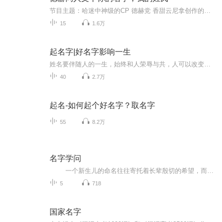
节目主题：哈迷中神级的CP 德赫党 香甜云尼拿创作的《你的名字，我的姓氏》书籍信息：小说主角：德拉科,赫敏,罗恩,马尔福,金妮 个人感觉：作者香甜云尼拿真的很厉害，平凡的生活写的很好，看的很过瘾，一环扣一环，强烈推荐大 家看看，人物金妮,赫敏,德拉...
15
1.6万
起名字|好名字影响一生
姓名要伴随人的一生，始终和人荣辱与共，人可以改变或抛弃他，而他却永远不会背叛自己的主人。人名即人，言其名可以想到其人。那么姓名有什么社会价值和意义了？一名之得，可以成龙；一名之失，可以为虫，真是“成亦萧何，败亦萧何”。一个成功的名字不仅可以激励自己奋发进取，而且是迈向社会，走向成功的第一步...
40
2.7万
起名-如何起个好名字？取名字
55
8.2万
名字学问
一个新生儿的命名往往寄托着长辈殷切的希望，而且据说名字取得好不好还会影响孩子的前途和健康，真的是这样吗？虽然取名只是选择一个字或者两个字，自古以来名字却像是一个密码，里面蕴涵着一个人的情趣志向，一个家族的血脉传承，乃至一个时代的发展烙印。
5
718
国家名字