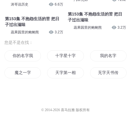
涛哥说历史
6.6万
第153集 不抱怨生活的苦 把日
第153集 不抱怨生活的苦 把日
子过出滋味
子过出滋味
蔬果园里的鲍鲍熊
3.2万
蔬果园里的鲍鲍熊
3.2万
您是不是在找：
你的名字我的过去
十字星十字路
我的名字
魔之一字
天字第一相
无字天书传奇
这本书的名字叫青春
一字一界
你的名字
千书万字物语
天道命字
黑十字传说
© 2014-
2026
喜马拉雅 版权所有
最美是你的名字
圣血十字
帝国十字路