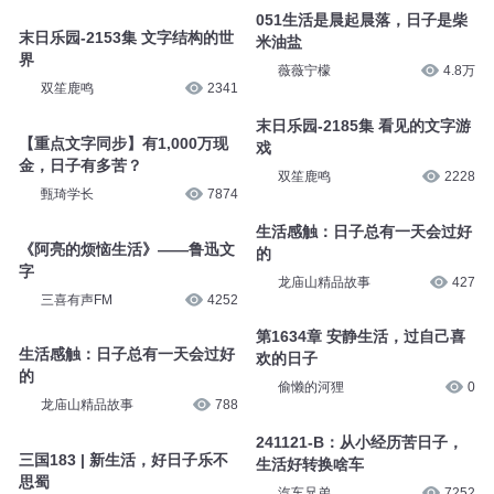
051生活是晨起晨落，日子是柴
末日乐园-2153集 文字结构的世
米油盐
界
薇薇宁檬
4.8万
双笙鹿鸣
2341
末日乐园-2185集 看见的文字游
【重点文字同步】有1,000万现
戏
金，日子有多苦？
双笙鹿鸣
2228
甄琦学长
7874
生活感触：日子总有一天会过好
《阿亮的烦恼生活》——鲁迅文
的
字
龙庙山精品故事
427
三喜有声FM
4252
第1634章 安静生活，过自己喜
生活感触：日子总有一天会过好
欢的日子
的
偷懒的河狸
0
龙庙山精品故事
788
241121-B：从小经历苦日子，
三国183 | 新生活，好日子乐不
生活好转换啥车
思蜀
汽车兄弟
7252