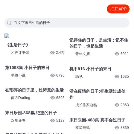
打开APP
在文字末日生活的日子
记得住的日子，是生活；记不住
《生活日子》
的日子，也是生活
相声评书馆
2.4万
青年文摘
6911
第1098集 小日子的末日
机甲916 小日子的末日
书旗小说
6796
聴见
1635
在琐碎的日子里，过诗意的生活
活在疫情的日子:把生活过成创
作
南方Darling
6893
成长作家赵临
2863
末日乐园-868集 绝望的日子
末日乐园-488集 真不会过日子
双笙鹿鸣
5123
双笙鹿鸣
8839