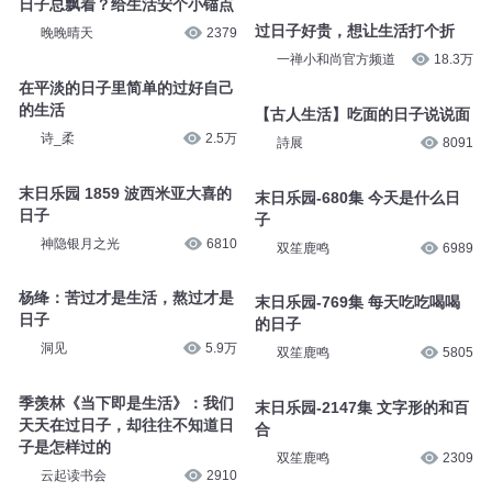
日子总飘着？给生活安个小锚点
过日子好贵，想让生活打个折
晚晚晴天
2379
一禅小和尚官方频道
18.3万
在平淡的日子里简单的过好自己
的生活
【古人生活】吃面的日子说说面
诗_柔
2.5万
詩展
8091
末日乐园 1859 波西米亚大喜的
末日乐园-680集 今天是什么日
日子
子
神隐银月之光
6810
双笙鹿鸣
6989
杨绛：苦过才是生活，熬过才是
末日乐园-769集 每天吃吃喝喝
日子
的日子
洞见
5.9万
双笙鹿鸣
5805
季羡林《当下即是生活》：我们
末日乐园-2147集 文字形的和百
天天在过日子，却往往不知道日
合
子是怎样过的
双笙鹿鸣
2309
云起读书会
2910